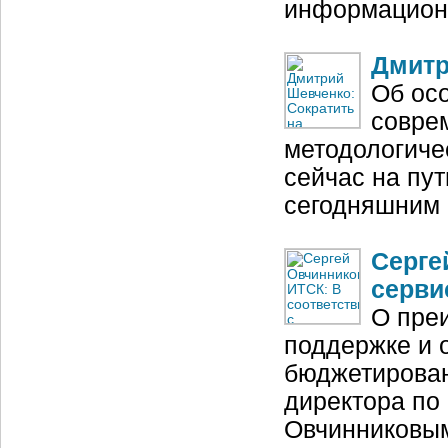
информацион
Дмитр
Об ос
совре
методологиче
сейчас на пу
сегодняшним 
Серге
серви
О пре
поддержке и 
бюджетирован
директора по
Овчинниковы