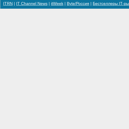
ITRN
|
IT Channel News
|
itWeek
|
Byte/Россия
|
Бестселлеры IT-ры