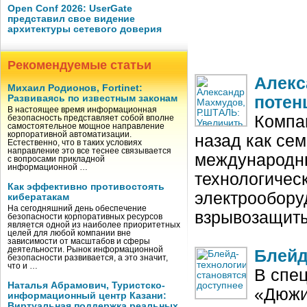
Open Conf 2026: UserGate
представил свое видение
архитектуры сетевого доверия
Рекомендуемые статьи
Алекс
Михаил Родионов, Fortinet:
Развиваясь по известным законам
потен
В настоящее время информационная
Компа
безопасность представляет собой вполне
самостоятельное мощное направление
корпоративной автоматизации.
назад как се
Естественно, что в таких условиях
направление это все теснее связывается
международн
с вопросами прикладной
информационной …
технологичес
Как эффективно противостоять
электрообору
кибератакам
На сегодняшний день обеспечение
взрывозащит
безопасности корпоративных ресурсов
является одной из наиболее приоритетных
целей для любой компании вне
зависимости от масштабов и сферы
деятельности. Рынок информационной
Блейд
безопасности развивается, а это значит,
что и …
В спец
Наталья Абрамович, Туристско-
«Дюжи
информационный центр Казани:
Виртуальная поддержка реальных