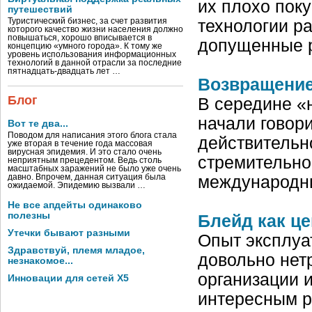
их плохо поку
путешествий
Туристический бизнес, за счет развития
технологии р
которого качество жизни населения должно
повышаться, хорошо вписывается в
допущенные р
концепцию «умного города». К тому же
уровень использования информационных
технологий в данной отрасли за последние
пятнадцать-двадцать лет …
Возвращение
Блог
В середине «
начали говори
Вот те два...
Поводом для написания этого блога стала
действительн
уже вторая в течение года массовая
вирусная эпидемия. И это стало очень
стремительно
неприятным прецедентом. Ведь столь
масштабных заражений не было уже очень
давно. Впрочем, данная ситуация была
международны
ожидаемой. Эпидемию вызвали …
Не все апдейты одинаково
полезны
Блейд как ц
Утечки бывают разными
Опыт эксплуа
Здравствуй, племя младое,
довольно нет
незнакомое...
организации 
Инновации для сетей X5
интересным р