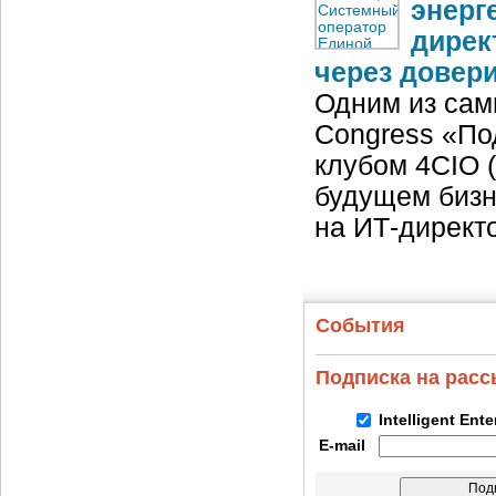
энерг
дирек
через довер
Одним из сам
Congress «По
клубом 4CIO (
будущем бизне
на ИТ-директ
События
Подписка на рас
Intelligent Ent
E-mail