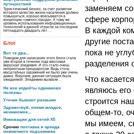
путешествий
заменяем соб
Туристический бизнес, за счет развития
которого качество жизни населения должно
повышаться, хорошо вписывается в
сфере корпо
концепцию «умного города». К тому же
уровень использования информационных
технологий в данной отрасли за последние
В каждой ко
пятнадцать-двадцать лет …
другие поста
Блог
пока не угл
Вот те два...
Поводом для написания этого блога стала
разделения 
уже вторая в течение года массовая
вирусная эпидемия. И это стало очень
неприятным прецедентом. Ведь столь
масштабных заражений не было уже очень
давно. Впрочем, данная ситуация была
Что касаетс
ожидаемой. Эпидемию вызвали …
являюсь его
Не все апдейты одинаково
полезны
строится наш
Утечки бывают разными
Здравствуй, племя младое,
общем‑то, о
незнакомое...
Инновации для сетей X5
мы имеем, с
Срочно
поставка и аренда
ножничного подъемника