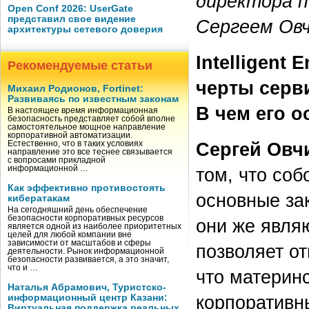
директора 
Open Conf 2026: UserGate
представил свое видение
Сергеем Ов
архитектуры сетевого доверия
Intelligent
Рекомендуемые статьи
черты серв
Михаил Родионов, Fortinet:
Развиваясь по известным законам
В чем его 
В настоящее время информационная
безопасность представляет собой вполне
самостоятельное мощное направление
корпоративной автоматизации.
Сергей Овч
Естественно, что в таких условиях
направление это все теснее связывается
с вопросами прикладной
информационной …
том, что со
Как эффективно противостоять
основные за
кибератакам
На сегодняшний день обеспечение
безопасности корпоративных ресурсов
они же явля
является одной из наиболее приоритетных
целей для любой компании вне
зависимости от масштабов и сферы
позволяет о
деятельности. Рынок информационной
безопасности развивается, а это значит,
что и …
что материн
Наталья Абрамович, Туристско-
корпоративн
информационный центр Казани:
Виртуальная поддержка реальных