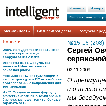
Новости
Номера
Перспективные напр
Мобильность
Бизнес-процессы
Ресурсы пред
Новости
№15-16 (208),
Сергей Ов
UserGate будет тестировать свои
решения при помощи
сервисно
оборудования Xinertel
Эксперты на Т1 Форуме: как
множить ИИ-возможности,
03.11.2009
сокращая риски
Российское ПО виртуализации и
О преимущес
инфраструктурное ПО — наиболее
востребованные направления для
тестирования
и о тесно с
На Т1 Форуме вывели формулу
мы беседуем
эффективности ИТ с точки зрения
бизнеса: меньше тратить, больше
зарабатывать