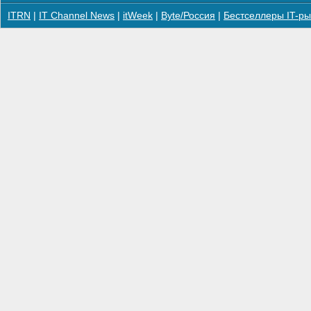
ITRN
|
IT Channel News
|
itWeek
|
Byte/Россия
|
Бестселлеры IT-ры