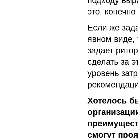
подходу выр
это, конечно
Если же зад
явном виде,
задает рито
сделать за э
уровень зат
рекомендаци
Хотелось б
организаци
преимущест
смогут проя