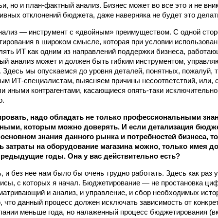
, но и план-фактный анализ. Бизнес может во все это и не вник
тивных отклонений бюджета, даже наверняка не будет это делат
ализ — инструмент с «двойным» преимуществом. С одной сторо
ирования в широком смысле, которая при условии использован
лять ИТ как одним из направлений поддержки бизнеса, работаю
ый анализ может и должен быть гибким инструментом, управля
 Здесь мы опускаемся до уровня деталей, понятных, пожалуй, 
м ИТ‑специалистам, выясняем причины несоответствий, или, 
ли иными контрагентами, касающиеся опять‑таки исключительно
о.
ровать, надо обладать не только профессиональными знан
ыми, которым можно доверять. И если детализация бюджет
в основном знания данного рынка и потребностей бизнеса, т
ь затраты на оборудование магазина можно, только имея 
 предыдущие годы. Она у вас действительно есть?
, и без нее нам было бы очень трудно работать. Здесь как раз 
зисы, с которых я начал. Бюджетирование — не простановка циф
матривающий и анализ, и управление, и сбор необходимых исто
о, что данный процесс должен исключать зависимость от конкре
пании меньше года, но налаженный процесс бюджетирования (вк