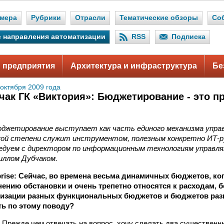
мера
Рубрики
Отрасли
Тематические обзоры
Со
 направления автоматизации
RSS
Подписка
 предприятия
Архитектура и инфраструктура
Бе
 октября 2009 года
чак ГК «Виктория»: Бюджетирование - это п
юджетирование выступает как часть единого механизма упра
какой степени служит инструментом, полезным конкретно ИТ‑
едуем с директором по информационным технологиям управля
иллом Дубчаком.
erprise: Сейчас, во времена весьма динамичных бюджетов, ко
ению обстановки и очень трепетно относятся к расходам, б
низации разных функциональных бюджетов и бюджетов раз
ть по этому поводу?
Прежде чем отвечать на вопрос, хочу сделать два существенн