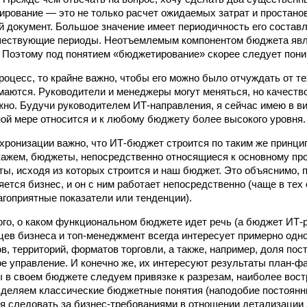
ирование — это не только расчет ожидаемых затрат и простано
 документ. Большое значение имеет периодичность его составл
шествующие периоды. Неотъемлемым компонентом бюджета явля
 Поэтому под понятием «бюджетирование» скорее следует пони
роцесс, то крайне важно, чтобы его можно было отчуждать от те
маются. Руководители и менеджеры могут меняться, но качество
жно. Будучи руководителем ИТ-направления, я сейчас имею в в
ной мере относится и к любому бюджету более высокого уровня.
хронизации важно, что ИТ-бюджет строится по таким же принци
ажем, бюджеты, непосредственно относящиеся к основному пр
ты, исходя из которых строится и наш бюджет. Это объяснимо, 
тся бизнес, и он с ним работает непосредственно (чаще в тех 
агоприятные показатели или тенденции).
ого, о каком функциональном бюджете идет речь (а бюджет ИТ-
цев бизнеса и топ-менеджмент всегда интересует примерно одно 
в, территорий, форматов торговли, а также, например, доля пос
е управление. И конечно же, их интересуют результаты план-фа
 в своем бюджете следуем привязке к разрезам, наиболее вос
ыделяем классические бюджетные понятия (наподобие постоян
ся следовать за бизнес-требованиями в отношении детализации з