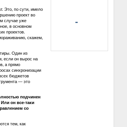
т. Это, по сути, имело
ершению проект во
ом случае уже
ное, в основном
их проектов.
мораживанию, скажем,
тиры. Один из
, если он вырос на
в, а прямо
росах синхронизации
 всех бюджетов
трумента — это
полностью подчинен
Или он все‑таки
правлением со
ются тем, как