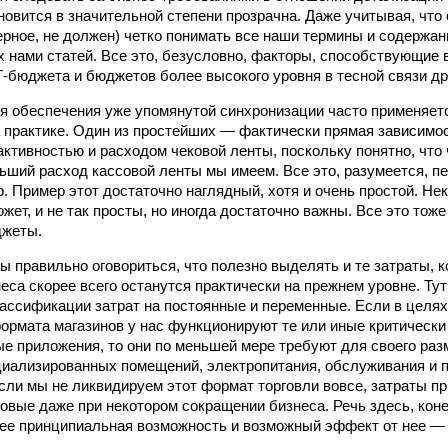
новится в значительной степени прозрачна. Даже учитывая, что 
верное, не должен) четко понимать все наши термины и содержан
 нами статей. Все это, безусловно, факторы, способствующие
-бюджета и бюджетов более высокого уровня в тесной связи дру
ля обеспечения уже упомянутой синхронизации часто применяет
 практике. Один из простейших — фактически прямая зависимо
активностью и расходом чековой ленты, поскольку понятно, чт
льший расход кассовой ленты мы имеем. Все это, разумеется, п
 Пример этот достаточно наглядный, хотя и очень простой. Не
жет, и не так просты, но иногда достаточно важны. Все это тоже
джеты.
ы правильно оговориться, что полезно выделять и те затраты, 
еса скорее всего останутся практически на прежнем уровне. Тут
ассификации затрат на постоянные и переменные. Если в целях
ормата магазинов у нас функционируют те или иные критически
е приложения, то они по меньшей мере требуют для своего раз
циализированных помещений, электропитания, обслуживания и п
если мы не ликвидируем этот формат торговли вовсе, затраты п
овые даже при некотором сокращении бизнеса. Речь здесь, коне
 ее принципиальная возможность и возможный эффект от нее —