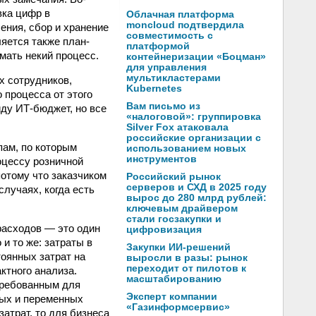
вка цифр в
Облачная платформа
moncloud подтвердила
ения, сбор и хранение
совместимость с
ется также план-
платформой
мать некий процесс.
контейнеризации «Боцман»
для управления
мультикластерами
х сотрудников,
Kubernetes
 процесса от этого
Вам письмо из
иду ИТ-бюджет, но все
«налоговой»: группировка
Silver Fox атаковала
российские организации с
пам, по которым
использованием новых
инструментов
оцессу розничной
потому что заказчиком
Российский рынок
серверов и СХД в 2025 году
случаях, когда есть
вырос до 280 млрд рублей:
ключевым драйвером
стали госзакупки и
расходов — это один
цифровизация
и то же: затраты в
Закупки ИИ-решений
тоянных затрат на
выросли в разы: рынок
переходит от пилотов к
ктного анализа.
масштабированию
требованным для
Эксперт компании
ных и переменных
«Газинформсервис»
атрат, то для бизнеса