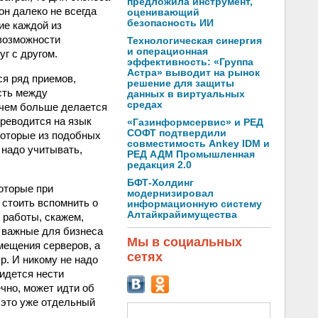
предложила инструмент,
он далеко не всегда
оценивающий
безопасность ИИ
ие каждой из
 возможности
Технологическая синергия
и операционная
г с другом.
эффективность: «Группа
Астра» выводит на рынок
ся ряд приемов,
решение для защиты
сть между
данных в виртуальных
средах
о чем больше делается
ереводится на язык
«Газинформсервис» и РЕД
СОФТ подтвердили
которые из подобных
совместимость Ankey IDM и
 надо учитывать,
РЕД АДМ Промышленная
редакция 2.0
БФТ-Холдинг
которые при
модернизировал
 стоить вспомнить о
информационную систему
Алтайкрайимущества
 работы, скажем,
 важные для бизнеса
Мы в социальных
мещения серверов, а
сетях
р. И никому не надо
ридется нести
чно, может идти об
 это уже отдельный