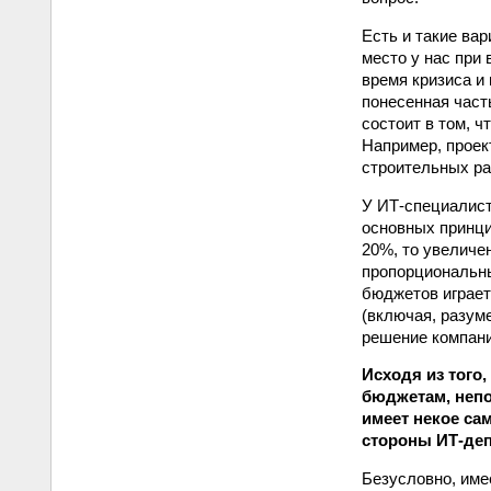
Есть и такие вар
место у нас при
время кризиса и
понесенная част
состоит в том, 
Например, проек
строительных ра
У ИТ‑специалист
основных принци
20%, то увеличе
пропорциональны
бюджетов играет
(включая, разум
решение компани
Исходя из того
бюджетам, непо
имеет некое са
стороны ИТ‑де
Безусловно, име