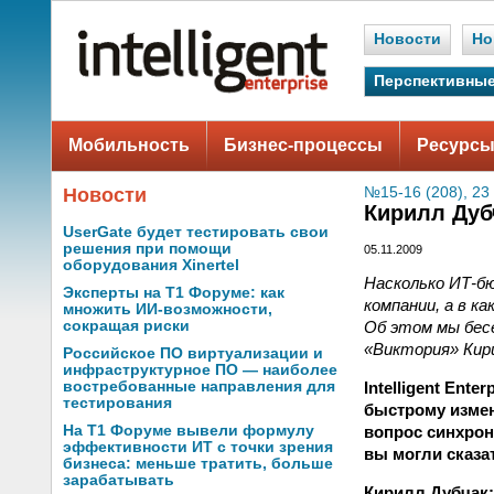
Новости
Но
Перспективные
Мобильность
Бизнес-процессы
Ресурсы
Новости
№15-16 (208), 23
Кирилл Дуб
UserGate будет тестировать свои
решения при помощи
05.11.2009
оборудования Xinertel
Насколько ИТ-б
Эксперты на Т1 Форуме: как
компании, а в 
множить ИИ-возможности,
Об этом мы бес
сокращая риски
«Виктория» Кир
Российское ПО виртуализации и
инфраструктурное ПО — наиболее
Intelligent Ent
востребованные направления для
тестирования
быстрому измен
вопрос синхро
На Т1 Форуме вывели формулу
эффективности ИТ с точки зрения
вы могли сказа
бизнеса: меньше тратить, больше
зарабатывать
Кирилл Дубчак: