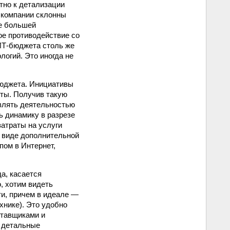
тно к детализации
й компании склонны
ще большей
ое противодействие со
ИТ-бюджета столь же
огий. Это иногда не
бюджета. Инициативы
ты. Получив такую
влять деятельностью
ь динамику в разрезе
атраты на услуги
в виде дополнительной
пом в Интернет,
а, касается
, хотим видеть
ти, причем в идеале —
хнике). Это удобно
ставщиками и
о детальные