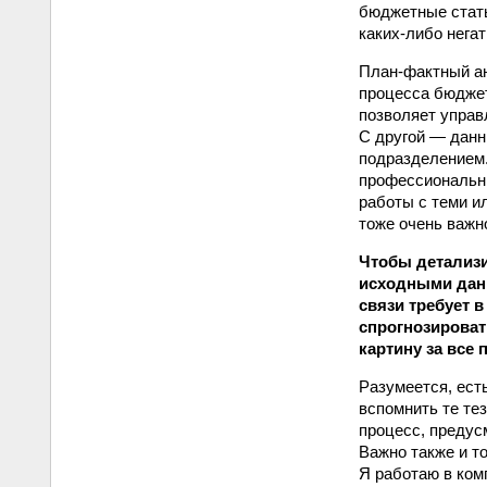
бюджетные статьи
каких‑либо нега
План-фактный ан
процесса бюджет
позволяет управ
С другой — данн
подразделением.
профессиональны
работы с теми и
тоже очень важн
Чтобы детализи
исходными данн
связи требует 
спрогнозироват
картину за все
Разумеется, есть
вспомнить те те
процесс, предус
Важно также и т
Я работаю в ком