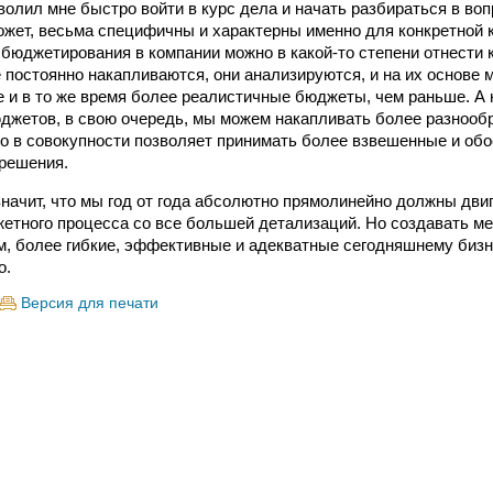
олил мне быстро войти в курс дела и начать разбираться в воп
ожет, весьма специфичны и характерны именно для конкретной 
бюджетирования в компании можно в какой‑то степени отнести к
 постоянно накапливаются, они анализируются, и на их основе 
 и в то же время более реалистичные бюджеты, чем раньше. А 
жетов, в свою очередь, мы можем накапливать более разнооб
то в совокупности позволяет принимать более взвешенные и об
решения.
значит, что мы год от года абсолютно прямолинейно должны двиг
етного процесса со все большей детализаций. Но создавать м
, более гибкие, эффективные и адекватные сегодняшнему бизн
о.
Версия для печати