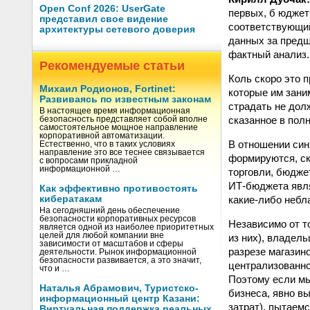
Open Conf 2026: UserGate
первых, б юджет
представил свое видение
соответствующий
архитектуры сетевого доверия
данных за пред
фактный анализ.
Рекомендуемые статьи
Коль скоро это п
Михаил Родионов, Fortinet:
которые им зани
Развиваясь по известным законам
страдать не дол
В настоящее время информационная
сказанное в пол
безопасность представляет собой вполне
самостоятельное мощное направление
корпоративной автоматизации.
В отношении син
Естественно, что в таких условиях
направление это все теснее связывается
формируются, ск
с вопросами прикладной
информационной …
торговли, бюдже
ИТ-бюджета являе
Как эффективно противостоять
какие‑либо небл
кибератакам
На сегодняшний день обеспечение
безопасности корпоративных ресурсов
Независимо от т
является одной из наиболее приоритетных
целей для любой компании вне
из них), владель
зависимости от масштабов и сферы
разрезе магазино
деятельности. Рынок информационной
безопасности развивается, а это значит,
централизованно
что и …
Поэтому если мы
Наталья Абрамович, Туристско-
бизнеса, явно в
информационный центр Казани:
затрат), пытаем
Виртуальная поддержка реальных