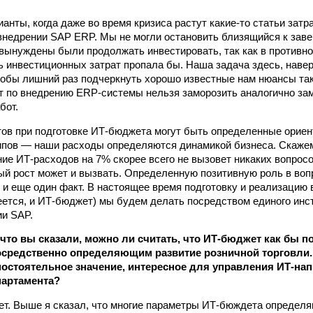
ианты, когда даже во время кризиса растут какие‑то статьи затра
 внедрении SAP ERP. Мы не могли остановить близящийся к зав
 вынуждены были продолжать инвестировать, так как в противн
ь инвестиционных затрат пропала бы. Наша задача здесь, навер
чтобы лишний раз подчеркнуть хорошо известные нам нюансы так
т по внедрению ERP‑системы нельзя заморозить аналогично за
бот.
ов при подготовке ИТ-бюджета могут быть определенные ориен
пов — наши расходы определяются динамикой бизнеса. Скажем
ние ИТ-расходов на 7% скорее всего не вызовет никаких вопросо
й рост может и вызвать. Определенную позитивную роль в воп
 и еще один факт. В настоящее время подготовку и реализацию
еется, и ИТ-бюджет) мы будем делать посредством единого инс
и SAP.
, что вы сказали, можно ли считать, что ИТ-бюджет как бы 
средственно определяющим развитие розничной торговли. 
мостоятельное значение, интересное для управления ИТ-на
партамента?
ет. Выше я сказал, что многие параметры ИТ-бюждета определя