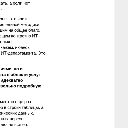
ать, а если нет
ь.
ны, это часть
ия единой методики
щим на общее благо.
ющим конкретно ИТ-
только
скажем, нюансы
 ИТ‑департамента. Это
иями, но и
а в области услуг
о адекватно
довольно подробную
уместно еще раз
р в строки таблицы, а
рических данных.
тных персон.
лючая все его