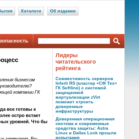
бытия
Каталоги
Об издании
зопасность
Лидеры
роцесс
читательского
рейтинга
Совместимость серверов
вления бизнесом
Inferit RS (кластер «СФ Тех»
руководителю?
ГК Softline) с системой
ющей компании ГК
защищенной
виртуализации zVirt
поможет строить
доверенные
гда все готовы к
инфраструктуры
олее остро встает
Доверенная операционная
ных уровней. Что бы
система и современные
средства защиты: Astra
Linux и Dallas Lock прошли
испытания
ых замечания. Во-