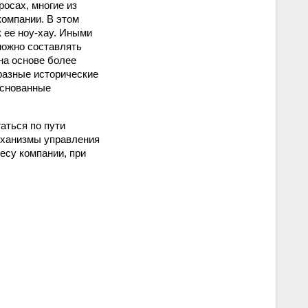
росах, многие из
компании. В этом
 ее ноу-хау. Иными
можно составлять
на основе более
разные исторические
основанные
аться по пути
еханизмы управления
есу компании, при