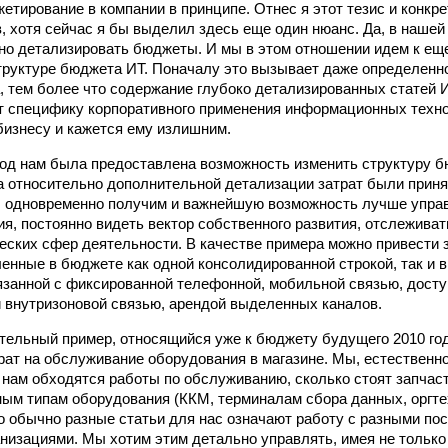
етирование в компании в принципе. Отнес я этот тезис и конкре
, хотя сейчас я бы выделил здесь еще один нюанс. Да, в наше
но детализировать бюджеты. И мы в этом отношении идем к е
труктуре бюджета ИТ. Поначалу это вызывает даже определенн
, тем более что содержание глубоко детализированных статей 
т специфику корпоративного применения информационных технол
бизнесу и кажется ему излишним.
год нам была предоставлена возможность изменить структуру 
 относительно дополнительной детализации затрат были приня
ы одновременно получим и важнейшую возможность лучше упра
я, постоянно видеть вектор собственного развития, отслеживат
ских сфер деятельности. В качестве примера можно привести з
ленные в бюджете как одной консолидированной строкой, так и 
язанной с фиксированной телефонной, мобильной связью, досту
 внутризоновой связью, арендой выделенных каналов.
тельный пример, относящийся уже к бюджету будущего 2010 год
рат на обслуживание оборудования в магазине. Мы, естественно
о нам обходятся работы по обслуживанию, сколько стоят запчас
ным типам оборудования (ККМ, терминалам сбора данных, оргте
то обычно разные статьи для нас означают работу с разными по
низациями. Мы хотим этим детально управлять, имея не тольк