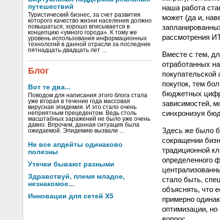
путешествий
наша работа ста
Туристический бизнес, за счет развития
может (да и, на
которого качество жизни населения должно
запланированных
повышаться, хорошо вписывается в
концепцию «умного города». К тому же
рассмотрения ИТ
уровень использования информационных
технологий в данной отрасли за последние
пятнадцать-двадцать лет …
Вместе с тем, д
отработанных на
Блог
покупательской 
покупок, тем бо
Вот те два...
бюджетных цифр.
Поводом для написания этого блога стала
уже вторая в течение года массовая
зависимостей, мо
вирусная эпидемия. И это стало очень
синхронизуя бю
неприятным прецедентом. Ведь столь
масштабных заражений не было уже очень
давно. Впрочем, данная ситуация была
Здесь же было б
ожидаемой. Эпидемию вызвали …
сокращении бизн
Не все апдейты одинаково
традиционной кл
полезны
определенного ф
Утечки бывают разными
централизованны
Здравствуй, племя младое,
стало быть, спе
незнакомое...
объяснять, что 
Инновации для сетей X5
примерно одинак
оптимизации, но
вопрос.