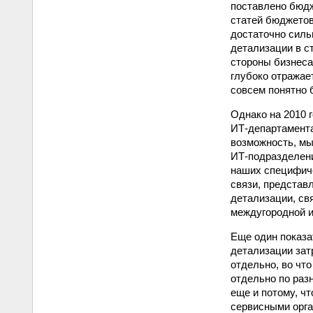
поставлено бюдж
статей бюджетов
достаточно силь
детализации в с
стороны бизнеса
глубоко отражае
совсем понятно 
Однако на 2010 
ИТ‑департамента
возможность, м
ИТ-подразделени
наших специфиче
связи, представ
детализации, св
междугородной и
Еще один показа
детализации зат
отдельно, во чт
отдельно по раз
еще и потому, ч
сервисными орга