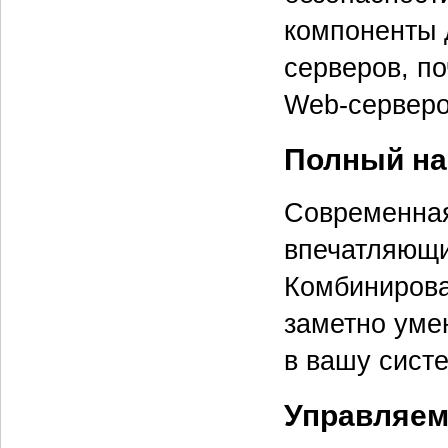
компоненты 
серверов, п
Web-серверо
Полный на
Современная
впечатляющи
Комбинирова
заметно уме
в вашу систе
Управляем