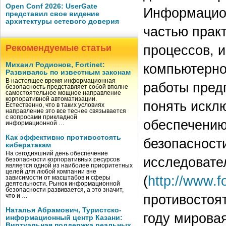
Open Conf 2026: UserGate
Информацион
представил свое видение
архитектуры сетевого доверия
частью прак
процессов, 
Рекомендуемые статьи
Михаил Родионов, Fortinet:
компьютерно
Развиваясь по известным законам
В настоящее время информационная
работы пред
безопасность представляет собой вполне
самостоятельное мощное направление
корпоративной автоматизации.
понять искл
Естественно, что в таких условиях
направление это все теснее связывается
с вопросами прикладной
обеспечению
информационной …
Как эффективно противостоять
безопасност
кибератакам
На сегодняшний день обеспечение
исследовате
безопасности корпоративных ресурсов
является одной из наиболее приоритетных
целей для любой компании вне
(
http://www.f
зависимости от масштабов и сферы
деятельности. Рынок информационной
безопасности развивается, а это значит,
противостоя
что и …
Наталья Абрамович, Туристско-
году мирова
информационный центр Казани:
Виртуальная поддержка реальных