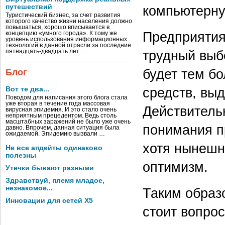
путешествий
компьютерну
Туристический бизнес, за счет развития
которого качество жизни населения должно
повышаться, хорошо вписывается в
Предприятия
концепцию «умного города». К тому же
уровень использования информационных
технологий в данной отрасли за последние
трудный выб
пятнадцать-двадцать лет …
будет тем бо
Блог
средств, вы
Вот те два...
Поводом для написания этого блога стала
уже вторая в течение года массовая
Действитель
вирусная эпидемия. И это стало очень
неприятным прецедентом. Ведь столь
масштабных заражений не было уже очень
понимания п
давно. Впрочем, данная ситуация была
ожидаемой. Эпидемию вызвали …
хотя нынешн
Не все апдейты одинаково
полезны
оптимизм.
Утечки бывают разными
Здравствуй, племя младое,
незнакомое...
Таким образ
Инновации для сетей X5
стоит вопро