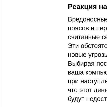
Реакция н
Вредоносные
поясов и пе
считанные се
Эти обстоят
новые угроз
Выбирая пос
ваша компью
при наступл
что этот де
будут недос