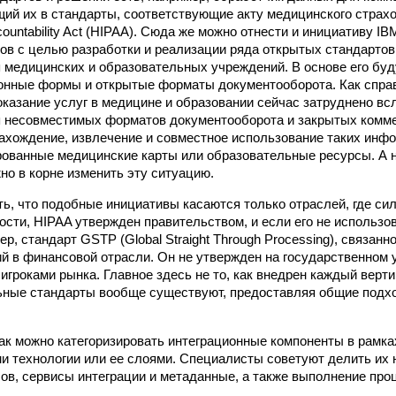
й их в стандарты, соответствующие акту медицинского страхов
Accountability Act (HIPAA). Сюда же можно отнести и инициативу 
ов с целью разработки и реализации ряда открытых стандартов
 медицинских и образовательных учреждений. В основе его буд
онные формы и открытые форматы документооборота. Как спра
 оказание услуг в медицине и образовании сейчас затруднено в
 несовместимых форматов документооборота и закрытых комме
ахождение, извлечение и совместное использование таких инф
рованные медицинские карты или образовательные ресурсы. А 
но в корне изменить эту ситуацию.
ть, что подобные инициативы касаются только отраслей, где си
ости, HIPAA утвержден правительством, и если его не использо
р, стандарт GSTP (Global Straight Through Processing), связанн
ий в финансовой отрасли. Он не утвержден на государственном у
игроками рынка. Главное здесь не то, как внедрен каждый верти
льные стандарты вообще существуют, предоставляя общие подхо
как можно категоризировать интеграционные компоненты в рамка
и технологии или ее слоями. Специалисты советуют делить их н
ов, сервисы интеграции и метаданные, а также выполнение про