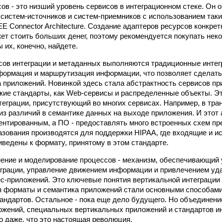
ов - это низший уровень сервисов в интеграционном стеке. Он 
систем-источников и систем-приемников с использованием таки
E Connector Architecture. Создание адаптеров ресурсов конкре
ет стоить больших денег, поэтому рекомендуется покупать нек
 их, конечно, найдете.
сов интеграции и метаданных выполняются традиционные инте
формация и маршрутизация информации, что позволяет сделать
 приложений. Новинкой здесь стала абстрактность сервисов пр
кие стандарты, как Web-сервисы и распределенные объекты. Э
теграции, присутствующий во многих сервисах. Например, в тр
из различий в семантике данных на выходе приложения. И этот
ентированным, а ПО - предоставлять много встроенных схем пр
зования производятся для поддержки HIPAA, где входящие и 
ведены к формату, принятому в этом стандарте.
ение и моделирование процессов - механизм, обеспечивающий
грации, управление движением информации и привлечением уд
с-приложений. Это ключевые понятия вертикальной интеграции
я форматы и семантика приложений стали основными способам
андартов. Остальное - пока еще дело будущего. Но объединени
ожений, специальных вертикальных приложений и стандартов и
о даже, что это настоящая революция.