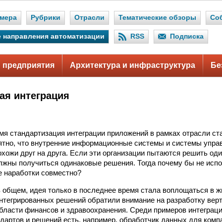
мера
Рубрики
Отрасли
Тематические обзоры
Со
 направления автоматизации
RSS
Подписка
 предприятия
Архитектура и инфраструктура
Бе
ая интеграция
мя стандартизация интеграции приложений в рамках отрасли ст
ятно, что внутренние информационные системы и системы упра
охожи друг на друга. Если эти организации пытаются решить од
лжны получиться одинаковые решения. Тогда почему бы не ис
 наработки совместно?
в общем, идея только в последнее время стала воплощаться в 
нтегрированных решений обратили внимание на разработку вер
области финансов и здравоохранения. Среди примеров интеграци
дартов и решений есть, например, обработчик данных для комп