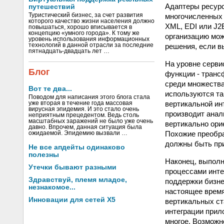
Адаптеры ресурс
путешествий
многочисленных 
Туристический бизнес, за счет развития
которого качество жизни населения должно
XML, EDI или J2E
повышаться, хорошо вписывается в
концепцию «умного города». К тому же
организацию мож
уровень использования информационных
решения, если вы
технологий в данной отрасли за последние
пятнадцать-двадцать лет …
На уровне серви
Блог
функции - транс
среди множества
Вот те два...
используются та
Поводом для написания этого блога стала
вертикальной ин
уже вторая в течение года массовая
вирусная эпидемия. И это стало очень
производит анал
неприятным прецедентом. Ведь столь
масштабных заражений не было уже очень
вертикально ори
давно. Впрочем, данная ситуация была
Похожие преобра
ожидаемой. Эпидемию вызвали …
должны быть при
Не все апдейты одинаково
полезны
Наконец, выполн
Утечки бывают разными
процессами инте
Здравствуй, племя младое,
поддержки бизне
незнакомое...
настоящее врем
Инновации для сетей X5
вертикальных ст
интеграции прил
многое. Возможн