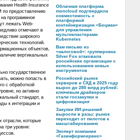
ания Health Insurance
Облачная платформа
IBM по предоставлению
moncloud подтвердила
совместимость с
 на программное
платформой
ут лежать Web-
контейнеризации «Боцман»
ведливо отмечают в
для управления
мультикластерами
следствие широкого
Kubernetes
рческих технологий.
Вам письмо из
ормационных объектов,
«налоговой»: группировка
наличие вертикальных
Silver Fox атаковала
российские организации с
использованием новых
инструментов
льно государственное
вать, можно попасть в
Российский рынок
серверов и СХД в 2025 году
ого с обработкой
вырос до 280 млрд рублей:
ровне, но активно
ключевым драйвером
кальный стандарт, а
стали госзакупки и
цифровизация
ды к интеграции и
Закупки ИИ-решений
выросли в разы: рынок
переходит от пилотов к
х отрасли, которые
масштабированию
а три уровня:
Эксперт компании
цессов.
«Газинформсервис»