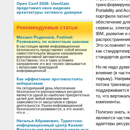
Open Conf 2026: UserGate
трансформирующи
представил свое видение
Portability and 
архитектуры сетевого доверия
портфеля патент
обеспечение для
Рекомендуемые статьи
сервисы, электр
IBM, развитие и
Михаил Родионов, Fortinet:
распространения
Развиваясь по известным законам
Это осложняет н
В настоящее время информационная
безопасность представляет собой вполне
как стандартизи
самостоятельное мощное направление
стандартов долж
корпоративной автоматизации.
Естественно, что в таких условиях
направление это все теснее связывается
Но не надо дума
с вопросами прикладной
информационной …
влияние (в частн
тюрьму). Наприме
Как эффективно противостоять
кибератакам
потока транзакц
На сегодняшний день обеспечение
поддерживается 
безопасности корпоративных ресурсов
то, что вертика
является одной из наиболее приоритетных
целей для любой компании вне
компоненты.
зависимости от масштабов и сферы
деятельности. Рынок информационной
безопасности развивается, а это значит,
Полезно знать, 
что и …
являются частям
Наталья Абрамович, Туристско-
адаптеры ресурс
информационный центр Казани:
Виртуальная поддержка реальных