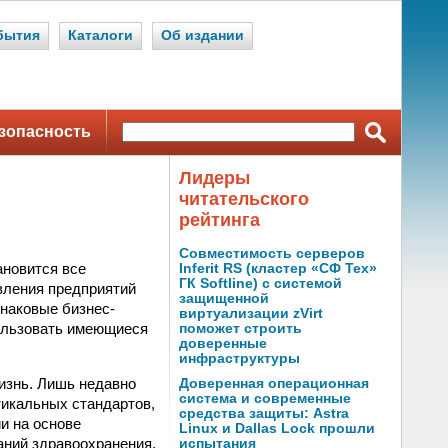
бытия
Каталоги
Об издании
зопасность
Лидеры
читательского
рейтинга
Совместимость серверов
ановится все
Inferit RS (кластер «СФ Тех»
ГК Softline) с системой
вления предприятий
защищенной
инаковые бизнес-
виртуализации zVirt
пользовать имеющиеся
поможет строить
доверенные
инфраструктуры
жизнь. Лишь недавно
Доверенная операционная
система и современные
тикальных стандартов,
средства защиты: Astra
и на основе
Linux и Dallas Lock прошли
аний здравоохранения,
испытания