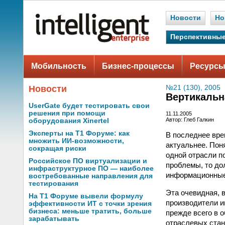
Новости
Но
Перспективные
Мобильность
Бизнес-процессы
Ресурсы
Новости
№21 (130), 2005
Вертикальн
UserGate будет тестировать свои
решения при помощи
11.11.2005
Автор: Глеб Галкин
оборудования Xinertel
Эксперты на Т1 Форуме: как
В последнее вре
множить ИИ-возможности,
актуальнее. Пон
сокращая риски
одной отрасли п
Российское ПО виртуализации и
проблемы, то до
инфраструктурное ПО — наиболее
информационные
востребованные направления для
тестирования
Эта очевидная, 
На Т1 Форуме вывели формулу
производители и
эффективности ИТ с точки зрения
бизнеса: меньше тратить, больше
прежде всего в 
зарабатывать
отраслевых стан