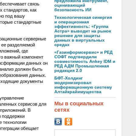
предложила инструмент,
обеспечивает связь
оценивающий
х стандартов, как
безопасность ИИ
тно под вашу
Технологическая синергия
оторые стандартные
и операционная
эффективность: «Группа
Астра» выводит на рынок
решение для защиты
грационные серверные
данных в виртуальных
 ее разделяемой
средах
иложений, где
«Газинформсервис» и РЕД
то важный компонент
СОФТ подтвердили
совместимость Ankey IDM и
ансформации данных он
РЕД АДМ Промышленная
 анализ должен быть
редакция 2.0
еобразования данных.
БФТ-Холдинг
исходящие документы
модернизировал
информационную систему
Алтайкрайимущества
 управление
Мы в социальных
аленных сервисов для
сетях
 приложений. В
и поддержки
е технологии
нтеграции обещает