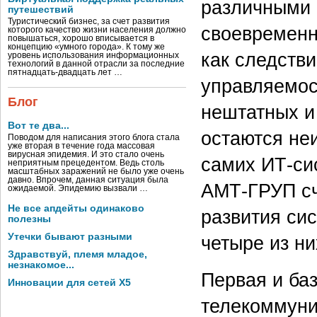
различными 
путешествий
Туристический бизнес, за счет развития
своевременн
которого качество жизни населения должно
повышаться, хорошо вписывается в
концепцию «умного города». К тому же
как следств
уровень использования информационных
технологий в данной отрасли за последние
пятнадцать-двадцать лет …
управляемос
Блог
нештатных и
Вот те два...
остаются не
Поводом для написания этого блога стала
уже вторая в течение года массовая
вирусная эпидемия. И это стало очень
самих ИТ-си
неприятным прецедентом. Ведь столь
масштабных заражений не было уже очень
давно. Впрочем, данная ситуация была
АМТ-ГРУП сч
ожидаемой. Эпидемию вызвали …
Не все апдейты одинаково
развития си
полезны
Утечки бывают разными
четыре из ни
Здравствуй, племя младое,
незнакомое...
Первая и ба
Инновации для сетей X5
телекоммуни