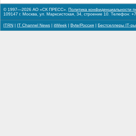
© 1997—2026 АО «СК ПРЕСС».
Политика конфиденциальности п
109147 г. Москва, ул. Марксистская, 34, строение 10. Телефон: +7
ITRN
|
IT Channel News
|
itWeek
|
Byte/Россия
|
Бестселлеры IT-ры