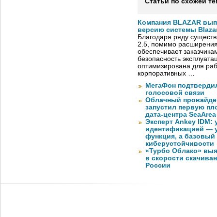
Статьи по схожей те
Компания BLAZAR вып
версию системы Blazar
Благодаря ряду существ
2.5, помимо расширени
обеспечивает заказчик
безопасность эксплуата
оптимизирована для раб
корпоративных …
МегаФон подтвердил
голосовой связи
Облачный провайде
запустил первую пло
дата-центра SeaArea
Эксперт Ankey IDM:
идентификацией — у
функция, а базовый
киберустойчивости
«Турбо Облако» выя
в скорости скачива
России