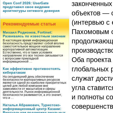
законченных
Open Conf 2026: UserGate
представил свое видение
архитектуры сетевого доверия
объектов — 
(интервью с
Рекомендуемые статьи
Пахомовым см
Михаил Родионов, Fortinet:
Развиваясь по известным законам
продолжающи
В настоящее время информационная
безопасность представляет собой вполне
самостоятельное мощное направление
производство
корпоративной автоматизации.
Естественно, что в таких условиях
направление это все теснее связывается
Оба проекта
с вопросами прикладной
информационной …
глобальных 
Как эффективно противостоять
кибератакам
служат дост
На сегодняшний день обеспечение
безопасности корпоративных ресурсов
является одной из наиболее приоритетных
угла ставит
целей для любой компании вне
зависимости от масштабов и сферы
деятельности. Рынок информационной
и полноты с
безопасности развивается, а это значит,
что и …
совершенств
Наталья Абрамович, Туристско-
информационный центр Казани:
Виртуальная поддержка реальных