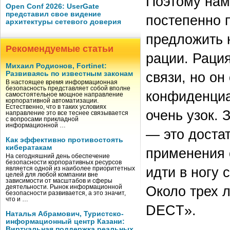
Поэтому нам
Open Conf 2026: UserGate
представил свое видение
постепенно 
архитектуры сетевого доверия
предложить 
Рекомендуемые статьи
рации. Раци
Михаил Родионов, Fortinet:
связи, но о
Развиваясь по известным законам
В настоящее время информационная
безопасность представляет собой вполне
конфиденциа
самостоятельное мощное направление
корпоративной автоматизации.
Естественно, что в таких условиях
очень узок. 
направление это все теснее связывается
с вопросами прикладной
информационной …
— это доста
Как эффективно противостоять
кибератакам
применения 
На сегодняшний день обеспечение
безопасности корпоративных ресурсов
идти в ногу 
является одной из наиболее приоритетных
целей для любой компании вне
зависимости от масштабов и сферы
Около трех 
деятельности. Рынок информационной
безопасности развивается, а это значит,
что и …
DECT».
Наталья Абрамович, Туристско-
информационный центр Казани:
Виртуальная поддержка реальных