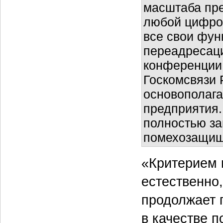
масштаба пре
любой цифров
все свои фун
переадресаци
конференции,
Госкомсвязи 
основополаг
предприятия.
полностью з
помехозащи
«Критерием 
естественно,
продолжает 
в качестве 