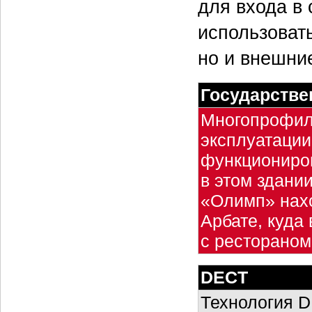
для входа в 
использоват
но и внешни
Государстве
Многопрофил
эксплуатации
функциониров
в этом здани
«Олимп» нахо
Арбате, куда
с рестораном
DECT
Технология D