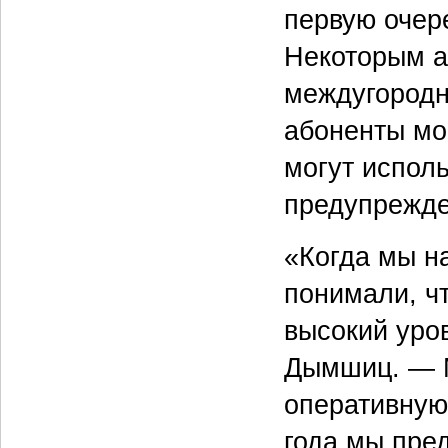
первую очер
Некоторым а
междугородн
абоненты мог
могут исполь
предупрежд
«Когда мы н
понимали, ч
высокий уро
Дымшиц. — М
оперативную 
года мы пре