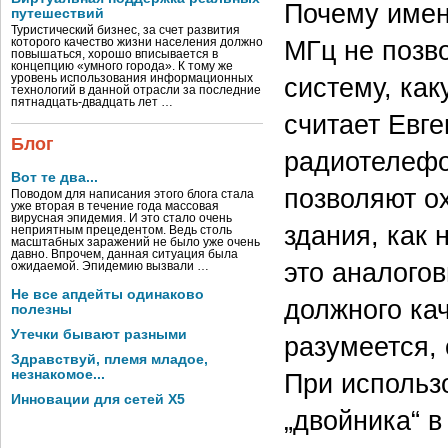
Почему имен
путешествий
Туристический бизнес, за счет развития
МГц не позв
которого качество жизни населения должно
повышаться, хорошо вписывается в
концепцию «умного города». К тому же
уровень использования информационных
систему, ка
технологий в данной отрасли за последние
пятнадцать-двадцать лет …
считает Евге
Блог
радиотелефо
Вот те два...
позволяют ох
Поводом для написания этого блога стала
уже вторая в течение года массовая
вирусная эпидемия. И это стало очень
здания, как
неприятным прецедентом. Ведь столь
масштабных заражений не было уже очень
давно. Впрочем, данная ситуация была
это аналогов
ожидаемой. Эпидемию вызвали …
Не все апдейты одинаково
должного ка
полезны
Утечки бывают разными
разумеется,
Здравствуй, племя младое,
незнакомое...
При использ
Инновации для сетей X5
„двойника“ в