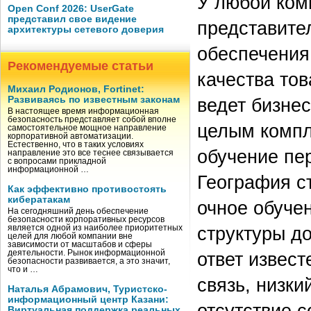
У любой ком
Open Conf 2026: UserGate
представил свое видение
представите
архитектуры сетевого доверия
обеспечения
Рекомендуемые статьи
качества тов
Михаил Родионов, Fortinet:
Развиваясь по известным законам
ведет бизнес
В настоящее время информационная
безопасность представляет собой вполне
целым компл
самостоятельное мощное направление
корпоративной автоматизации.
Естественно, что в таких условиях
обучение пе
направление это все теснее связывается
с вопросами прикладной
информационной …
География с
Как эффективно противостоять
кибератакам
очное обуче
На сегодняшний день обеспечение
безопасности корпоративных ресурсов
структуры д
является одной из наиболее приоритетных
целей для любой компании вне
зависимости от масштабов и сферы
деятельности. Рынок информационной
ответ извест
безопасности развивается, а это значит,
что и …
связь, низки
Наталья Абрамович, Туристско-
информационный центр Казани:
отсутствие 
Виртуальная поддержка реальных