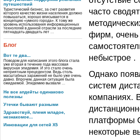
путешествий
часто сводят
Туристический бизнес, за счет развития
которого качество жизни населения должно
повышаться, хорошо вписывается в
методически
концепцию «умного города». К тому же
уровень использования информационных
технологий в данной отрасли за последние
фирм, очень
пятнадцать-двадцать лет …
самостоятель
Блог
небыстрое .
Вот те два...
Поводом для написания этого блога стала
уже вторая в течение года массовая
вирусная эпидемия. И это стало очень
Однако появ
неприятным прецедентом. Ведь столь
масштабных заражений не было уже очень
давно. Впрочем, данная ситуация была
систем дист
ожидаемой. Эпидемию вызвали …
Не все апдейты одинаково
компаниях. 
полезны
Утечки бывают разными
дистанционно
Здравствуй, племя младое,
незнакомое...
платформы C
Инновации для сетей X5
некоторые в