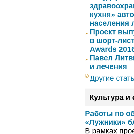
здравоохра
кухня» авт
населения 
Проект вып
в шорт-лис
Аwards 201
Павел Литв
и лечения
Другие стат
Культура и 
Работы по о
«Лужники» б
В рамках про