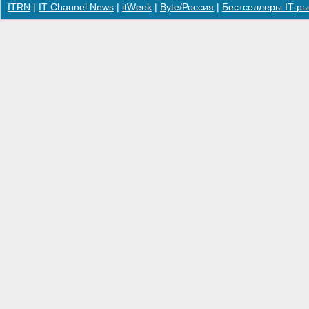
ITRN
|
IT Channel News
|
itWeek
|
Byte/Россия
|
Бестселлеры IT-ры