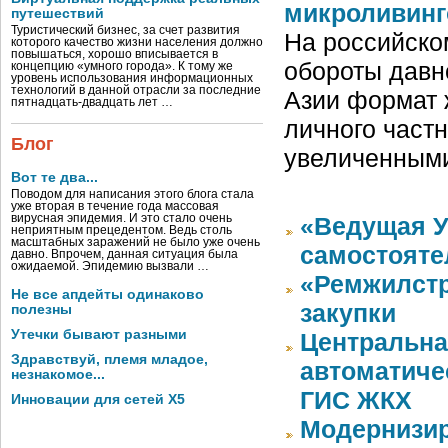
микроливинг
путешествий
Туристический бизнес, за счет развития
На российско
которого качество жизни населения должно
повышаться, хорошо вписывается в
обороты давн
концепцию «умного города». К тому же
уровень использования информационных
технологий в данной отрасли за последние
Азии формат 
пятнадцать-двадцать лет …
личного част
Блог
увеличенным
Вот те два...
Поводом для написания этого блога стала
уже вторая в течение года массовая
вирусная эпидемия. И это стало очень
«Ведущая У
неприятным прецедентом. Ведь столь
масштабных заражений не было уже очень
самостояте
давно. Впрочем, данная ситуация была
ожидаемой. Эпидемию вызвали …
«Ремжилстр
Не все апдейты одинаково
закупки
полезны
Утечки бывают разными
Центральна
Здравствуй, племя младое,
автоматиче
незнакомое...
ГИС ЖКХ
Инновации для сетей X5
Модернизир