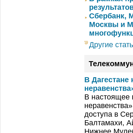
результато
Сбербанк, 
Москвы и M
многофункц
Другие стат
Телекомму
В Дагестане
неравенства
В настоящее 
неравенства»
доступа в Се
Балтамахи, А
Нижнее Мулеб