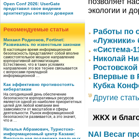
позволяет на
Open Conf 2026: UserGate
экологии и до
представил свое видение
архитектуры сетевого доверия
Рекомендуемые статьи
Работы по 
«Лужники» 
Михаил Родионов, Fortinet:
Развиваясь по известным законам
«Система-1
В настоящее время информационная
безопасность представляет собой вполне
Николай Ни
самостоятельное мощное направление
корпоративной автоматизации.
Естественно, что в таких условиях
Ростовской
направление это все теснее связывается
с вопросами прикладной
Впервые в 
информационной …
Кубка Конф
Как эффективно противостоять
кибератакам
На сегодняшний день обеспечение
Другие стат
безопасности корпоративных ресурсов
является одной из наиболее приоритетных
целей для любой компании вне
зависимости от масштабов и сферы
деятельности. Рынок информационной
ЖКХ и благ
безопасности развивается, а это значит,
что и …
Наталья Абрамович, Туристско-
NAI Becar п
информационный центр Казани:
Виртуальная поддержка реальных