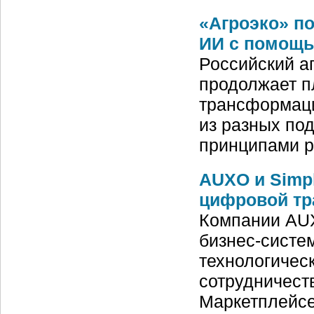
«Агроэко» п
ИИ с помощь
Российский а
продолжает п
трансформаци
из разных по
принципами 
AUXO и Simp
цифровой тр
Компании AUX
бизнес-систе
технологическ
сотрудничест
Маркетплейс