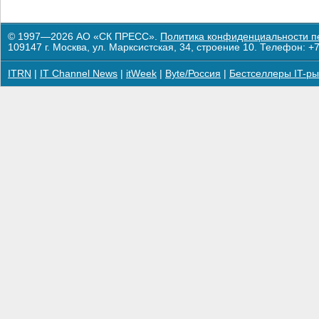
© 1997—2026 АО «СК ПРЕСС».
Политика конфиденциальности п
109147 г. Москва, ул. Марксистская, 34, строение 10. Телефон: +7
ITRN
|
IT Channel News
|
itWeek
|
Byte/Россия
|
Бестселлеры IT-ры