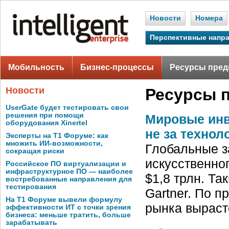
Новости
Номера
Перспективные напр
Мобильность
Бизнес-процессы
Ресурсы пред
Новости
Ресурсы 
UserGate будет тестировать свои
решения при помощи
Мировые инв
оборудования Xinertel
не за технол
Эксперты на Т1 Форуме: как
множить ИИ-возможности,
Глобальные з
сокращая риски
искусственног
Российское ПО виртуализации и
инфраструктурное ПО — наиболее
$1,8 трлн. Т
востребованные направления для
тестирования
Gartner. По п
На Т1 Форуме вывели формулу
рынка выраст
эффективности ИТ с точки зрения
бизнеса: меньше тратить, больше
зарабатывать