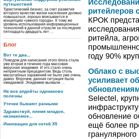
Исследовани
путешествий
ритейлеров с
Туристический бизнес, за счет развития
которого качество жизни населения должно
повышаться, хорошо вписывается в
КРОК предста
концепцию «умного города». К тому же
уровень использования информационных
исследования
технологий в данной отрасли за последние
пятнадцать-двадцать лет …
ритейла, агр
Блог
промышленнос
году 90% кру
Вот те два...
Поводом для написания этого блога стала
уже вторая в течение года массовая
вирусная эпидемия. И это стало очень
Облако с выс
неприятным прецедентом. Ведь столь
масштабных заражений не было уже очень
усиливает о
давно. Впрочем, данная ситуация была
ожидаемой. Эпидемию вызвали …
обновления
Не все апдейты одинаково
полезны
Selectel, кру
Утечки бывают разными
инфраструкту
Здравствуй, племя младое,
обновление о
незнакомое...
ещё более пр
Инновации для сетей X5
гранулярного