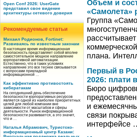
Объем и сос
Open Conf 2026: UserGate
представил свое видение
«Самолета» 
архитектуры сетевого доверия
Группа «Само
многоступенч
Рекомендуемые статьи
рассчитывает
Михаил Родионов, Fortinet:
Развиваясь по известным законам
коммерческой
В настоящее время информационная
безопасность представляет собой вполне
плана. Интел
самостоятельное мощное направление
корпоративной автоматизации.
Естественно, что в таких условиях
направление это все теснее связывается
Первый в Ро
с вопросами прикладной
информационной …
2026: плати 
Как эффективно противостоять
Бюро цифровы
кибератакам
На сегодняшний день обеспечение
предоставлен
безопасности корпоративных ресурсов
является одной из наиболее приоритетных
и ежемесячны
целей для любой компании вне
зависимости от масштабов и сферы
деятельности. Рынок информационной
связи покрыв
безопасности развивается, а это значит,
что и …
интерфейсе 
Наталья Абрамович, Туристско-
информационный центр Казани:
Виртуальная поддержка реальных