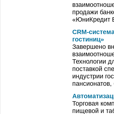
взаимоотноше
продажи банко
«ЮниКредит 
CRM-система
гостиниц»
Завершено вн
взаимоотноше
Технологии д
поставкой сп
индустрии гос
пансионатов,
Автоматизац
Торговая ком
пищевой и та