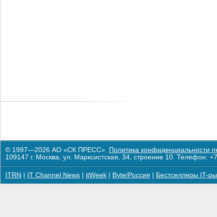
© 1997—2026 АО «СК ПРЕСС».
Политика конфиденциальности п
109147 г. Москва, ул. Марксистская, 34, строение 10. Телефон: +7
ITRN
|
IT Channel News
|
itWeek
|
Byte/Россия
|
Бестселлеры IT-ры