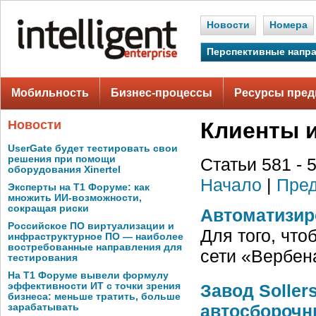
Новости
Номера
Перспективные напр
Мобильность
Бизнес-процессы
Ресурсы пред
Новости
Клиенты 
UserGate будет тестировать свои
решения при помощи
Статьи 581 - 
оборудования Xinertel
Начало
|
Пред
Эксперты на Т1 Форуме: как
множить ИИ-возможности,
сокращая риски
Автоматизиро
Российское ПО виртуализации и
Для того, чт
инфраструктурное ПО — наиболее
востребованные направления для
сети «Вербен
тестирования
На Т1 Форуме вывели формулу
Завод Soller
эффективности ИТ с точки зрения
бизнеса: меньше тратить, больше
автосборочн
зарабатывать