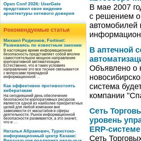
Open Conf 2026: UserGate
В мае 2007 г
представил свое видение
архитектуры сетевого доверия
с решением о
автомобилей 
Рекомендуемые статьи
информацион
Михаил Родионов, Fortinet:
Развиваясь по известным законам
В аптечной с
В настоящее время информационная
безопасность представляет собой вполне
автоматизац
самостоятельное мощное направление
корпоративной автоматизации.
Объявлено о 
Естественно, что в таких условиях
направление это все теснее связывается
с вопросами прикладной
новосибирско
информационной …
система буде
Как эффективно противостоять
кибератакам
компании "Сп
На сегодняшний день обеспечение
безопасности корпоративных ресурсов
является одной из наиболее приоритетных
целей для любой компании вне
Сеть Торгов
зависимости от масштабов и сферы
деятельности. Рынок информационной
уровень упр
безопасности развивается, а это значит,
что и …
ERP-системе
Наталья Абрамович, Туристско-
информационный центр Казани:
Сеть Торговы
Виртуальная поддержка реальных