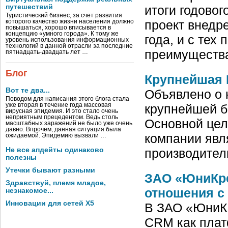
итоги годово
путешествий
Туристический бизнес, за счет развития
проект внедр
которого качество жизни населения должно
повышаться, хорошо вписывается в
концепцию «умного города». К тому же
года, и с тех
уровень использования информационных
технологий в данной отрасли за последние
преимущества
пятнадцать-двадцать лет …
Блог
Крупнейшая 
Вот те два...
Объявлено о 
Поводом для написания этого блога стала
крупнейшей б
уже вторая в течение года массовая
вирусная эпидемия. И это стало очень
неприятным прецедентом. Ведь столь
Основной цел
масштабных заражений не было уже очень
давно. Впрочем, данная ситуация была
компании явл
ожидаемой. Эпидемию вызвали …
производител
Не все апдейты одинаково
полезны
Утечки бывают разными
ЗАО «ЮниКре
Здравствуй, племя младое,
отношения с
незнакомое...
Инновации для сетей X5
В ЗАО «ЮниКр
CRM как плат