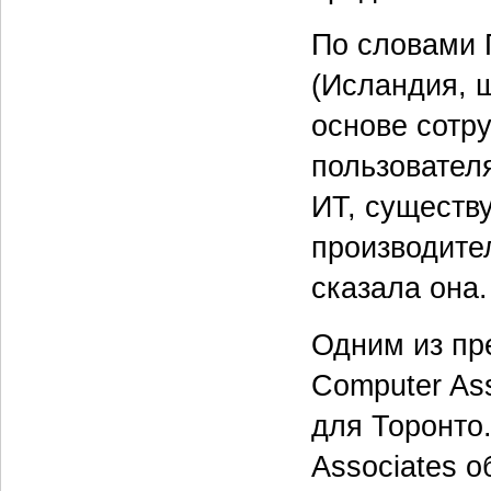
По словами 
(Исландия, ш
основе сотр
пользовател
ИТ, существ
производител
сказала она.
Одним из пр
Computer As
для Торонто
Associates 