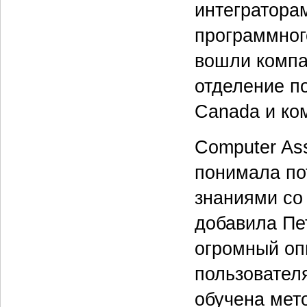
интегратора
программног
вошли компа
отделение п
Canada и ко
Computer As
понимала по
знаниями со
добавила Пет
огромный оп
пользовател
обучена мет