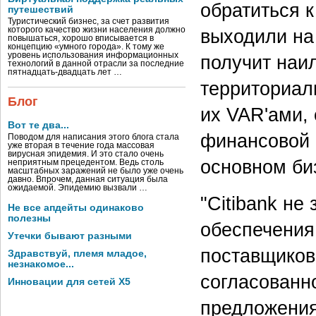
обратиться к
путешествий
Туристический бизнес, за счет развития
которого качество жизни населения должно
выходили на 
повышаться, хорошо вписывается в
концепцию «умного города». К тому же
уровень использования информационных
получит наи
технологий в данной отрасли за последние
пятнадцать-двадцать лет …
территориал
Блог
их VAR'ами, 
Вот те два...
финансовой 
Поводом для написания этого блога стала
уже вторая в течение года массовая
вирусная эпидемия. И это стало очень
основном би
неприятным прецедентом. Ведь столь
масштабных заражений не было уже очень
давно. Впрочем, данная ситуация была
ожидаемой. Эпидемию вызвали …
"Citibank не
Не все апдейты одинаково
полезны
обеспечения
Утечки бывают разными
поставщиков
Здравствуй, племя младое,
незнакомое...
согласованн
Инновации для сетей X5
предложения