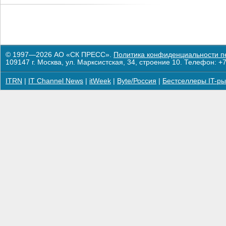
© 1997—2026 АО «СК ПРЕСС».
Политика конфиденциальности п
109147 г. Москва, ул. Марксистская, 34, строение 10. Телефон: +7
ITRN
|
IT Channel News
|
itWeek
|
Byte/Россия
|
Бестселлеры IT-ры