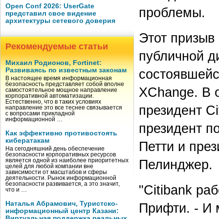
Open Conf 2026: UserGate
проблемы.
представил свое видение
архитектуры сетевого доверия
Этот призыв 
Рекомендуемые статьи
публичной ди
Михаил Родионов, Fortinet:
Развиваясь по известным законам
состоявшейс
В настоящее время информационная
безопасность представляет собой вполне
XChange. В 
самостоятельное мощное направление
корпоративной автоматизации.
Естественно, что в таких условиях
президент Ci
направление это все теснее связывается
с вопросами прикладной
информационной …
президент п
Как эффективно противостоять
кибератакам
Петти и пре
На сегодняшний день обеспечение
безопасности корпоративных ресурсов
Пелинджер.
является одной из наиболее приоритетных
целей для любой компании вне
зависимости от масштабов и сферы
деятельности. Рынок информационной
безопасности развивается, а это значит,
"Citibank ра
что и …
Наталья Абрамович, Туристско-
Прифти. - И
информационный центр Казани:
Виртуальная поддержка реальных