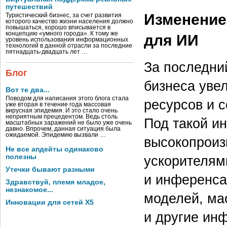
путешествий
Изменение
Туристический бизнес, за счет развития
которого качество жизни населения должно
повышаться, хорошо вписывается в
концепцию «умного города». К тому же
для ИИ
уровень использования информационных
технологий в данной отрасли за последние
пятнадцать-двадцать лет …
За последни
Блог
бизнеса уве
Вот те два...
Поводом для написания этого блога стала
ресурсов и 
уже вторая в течение года массовая
вирусная эпидемия. И это стало очень
неприятным прецедентом. Ведь столь
Под такой и
масштабных заражений не было уже очень
давно. Впрочем, данная ситуация была
ожидаемой. Эпидемию вызвали …
высокопроиз
Не все апдейты одинаково
полезны
ускорителям
Утечки бывают разными
и инференса
Здравствуй, племя младое,
незнакомое...
моделей, м
Инновации для сетей X5
и другие ин