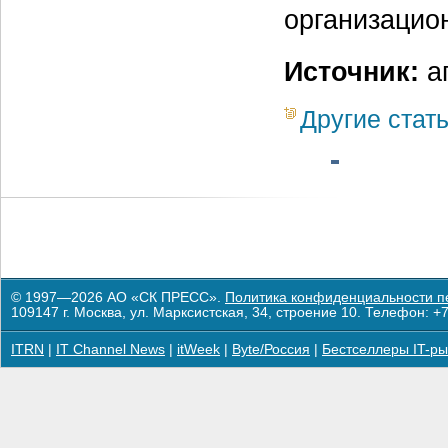
организацио
Источник:
а
Другие стат
© 1997—2026 АО «СК ПРЕСС».
Политика конфиденциальности п
109147 г. Москва, ул. Марксистская, 34, строение 10. Телефон: +7
ITRN
|
IT Channel News
|
itWeek
|
Byte/Россия
|
Бестселлеры IT-ры