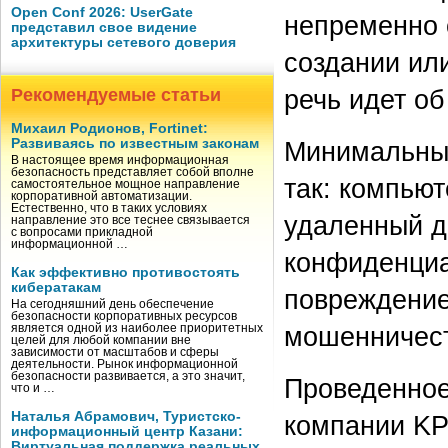
Open Conf 2026: UserGate
непременно 
представил свое видение
архитектуры сетевого доверия
создании ил
речь идет о
Рекомендуемые статьи
Михаил Родионов, Fortinet:
Развиваясь по известным законам
Минимальный
В настоящее время информационная
безопасность представляет собой вполне
так: компьют
самостоятельное мощное направление
корпоративной автоматизации.
Естественно, что в таких условиях
удаленный до
направление это все теснее связывается
с вопросами прикладной
информационной …
конфиденциа
Как эффективно противостоять
кибератакам
повреждение
На сегодняшний день обеспечение
безопасности корпоративных ресурсов
мошенничест
является одной из наиболее приоритетных
целей для любой компании вне
зависимости от масштабов и сферы
деятельности. Рынок информационной
безопасности развивается, а это значит,
Проведенное
что и …
Наталья Абрамович, Туристско-
компании K
информационный центр Казани:
Виртуальная поддержка реальных