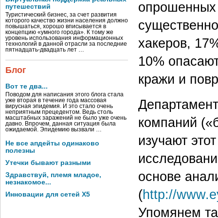
опрошенных 
путешествий
Туристический бизнес, за счет развития
которого качество жизни населения должно
существенно
повышаться, хорошо вписывается в
концепцию «умного города». К тому же
уровень использования информационных
хакеров, 17
технологий в данной отрасли за последние
пятнадцать-двадцать лет …
10% опасаютс
Блог
кражи и пов
Вот те два...
Поводом для написания этого блога стала
Департамент
уже вторая в течение года массовая
вирусная эпидемия. И это стало очень
неприятным прецедентом. Ведь столь
масштабных заражений не было уже очень
компаний («
давно. Впрочем, данная ситуация была
ожидаемой. Эпидемию вызвали …
изучают этот
Не все апдейты одинаково
полезны
исследовани
Утечки бывают разными
основе анали
Здравствуй, племя младое,
незнакомое...
(
http://www.e
Инновации для сетей X5
Упомянем та