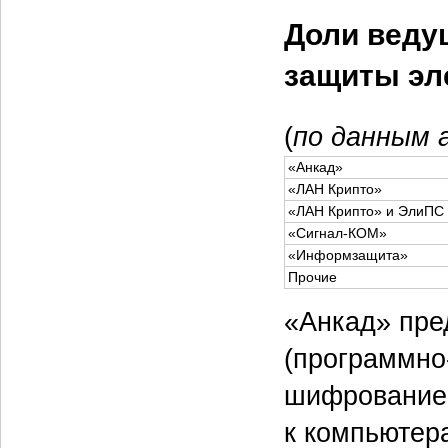
Доли веду
защиты эл
(
по данным 
«Анкад»
«ЛАН Крипто»
«ЛАН Крипто» и ЭлиПС
«Сигнал-КОМ»
«Информзащита»
Прочие
«Анкад» пре
(программно
шифрование 
к компьютера