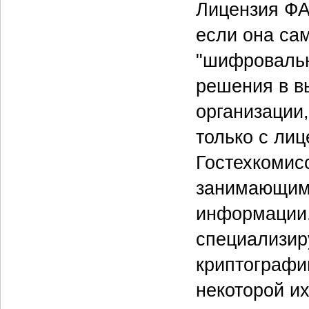
Лицензия ФА
если она са
"шифровальн
решения в в
организации,
только с ли
Гостехкомис
занимающимс
информации.
специализир
криптографи
некоторой и