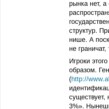
рынка нет, а
распростран
государстве
структур. Пр
нише. А пос
не граничат,
Игроки этог
образом. Ге
(
http://www.a
идентификац
существует, 
3%». Нынешн