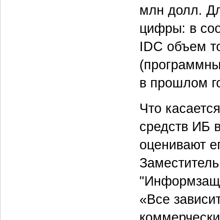
млн долл. Дл
цифры: в со
IDC объем т
(программных
в прошлом го
Что касаетс
средств ИБ 
оценивают ег
Заместитель
"Информзащи
«Все зависи
коммерчески