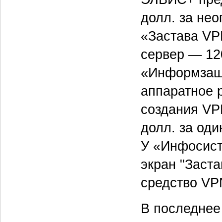
долл. за нео
«Застава VP
сервер — 120
«Информзащи
аппаратное 
создания VP
долл. за оди
У «Инфосист
экран "Заста
средство VPN
В последнее