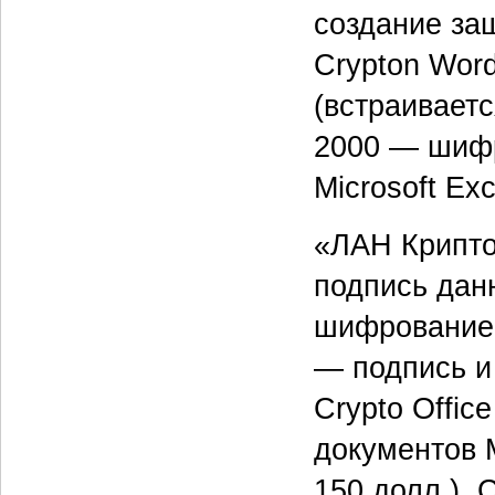
создание за
Crypton Wor
(встраиваетс
2000 — шифр
Microsoft Exc
«ЛАН Крипто
подпись данн
шифрование д
— подпись и
Crypto Offi
документов M
150 долл.), 