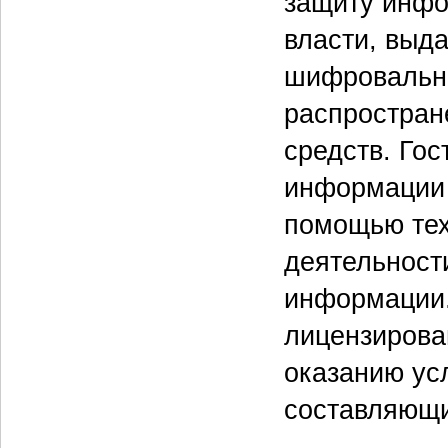
защиту инфо
власти, выда
шифровальны
распростра
средств. Го
информации 
помощью тех
деятельност
информации.
лицензирова
оказанию ус
составляющи