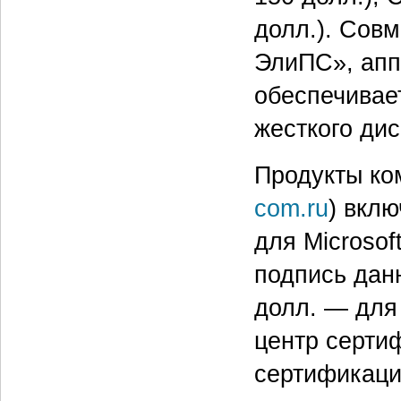
долл.). Сов
ЭлиПС», апп
обеспечивае
жесткого дис
Продукты ко
com.ru
) вкл
для Microsof
подпись дан
долл. — для
центр серти
сертификации