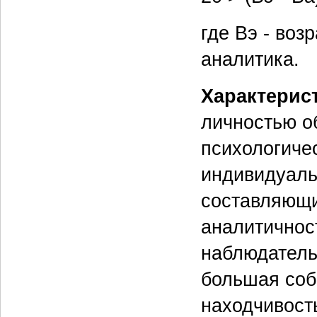
где Вэ - воз
аналитика.
Характерис
личностью о
психологиче
индивидуаль
составляющи
аналитичнос
наблюдатель
большая соб
находчивост