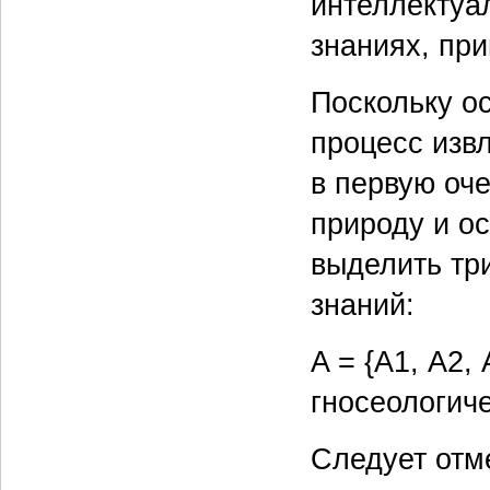
интеллектуа
знаниях, при
Поскольку о
процесс изв
в первую оч
природу и о
выделить тр
знаний:
A = {A1, А2,
гносеологиче
Следует отме