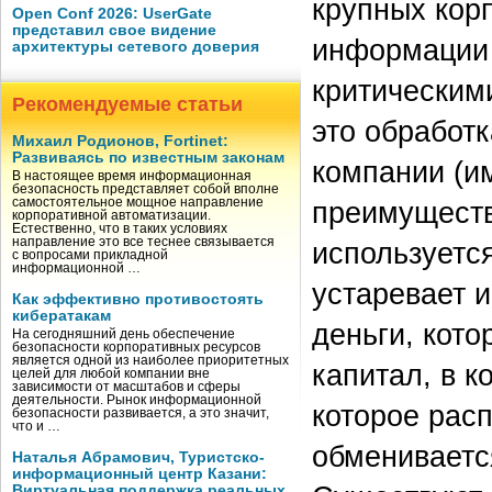
крупных кор
Open Conf 2026: UserGate
представил свое видение
информации 
архитектуры сетевого доверия
критическими
Рекомендуемые статьи
это обработ
Михаил Родионов, Fortinet:
Развиваясь по известным законам
компании (и
В настоящее время информационная
безопасность представляет собой вполне
самостоятельное мощное направление
преимуществ
корпоративной автоматизации.
Естественно, что в таких условиях
направление это все теснее связывается
используется
с вопросами прикладной
информационной …
устаревает и
Как эффективно противостоять
кибератакам
деньги, кот
На сегодняшний день обеспечение
безопасности корпоративных ресурсов
является одной из наиболее приоритетных
капитал, в к
целей для любой компании вне
зависимости от масштабов и сферы
деятельности. Рынок информационной
которое рас
безопасности развивается, а это значит,
что и …
обменивается
Наталья Абрамович, Туристско-
информационный центр Казани:
Виртуальная поддержка реальных