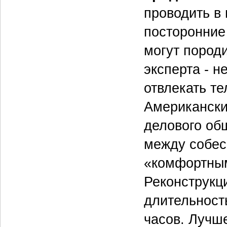
проводить в
посторонние
могут пород
эксперта - н
отвлекать те
Американский
делового об
между собес
«комфортным
Реконструкц
длительност
часов. Лучше