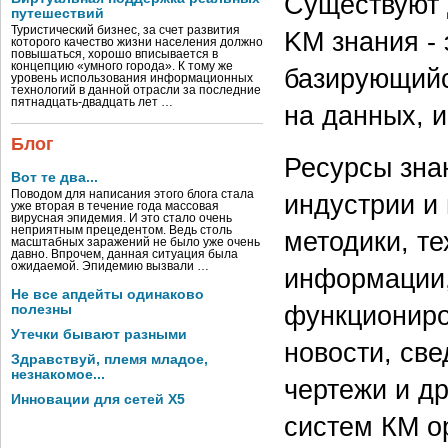
Существуют 
путешествий
Туристический бизнес, за счет развития
KM знания -
которого качество жизни населения должно
повышаться, хорошо вписывается в
концепцию «умного города». К тому же
базирующийс
уровень использования информационных
технологий в данной отрасли за последние
пятнадцать-двадцать лет …
на данных, 
Блог
Ресурсы зна
Вот те два...
Поводом для написания этого блога стала
индустрии и 
уже вторая в течение года массовая
вирусная эпидемия. И это стало очень
неприятным прецедентом. Ведь столь
методики, т
масштабных заражений не было уже очень
давно. Впрочем, данная ситуация была
ожидаемой. Эпидемию вызвали …
информации,
Не все апдейты одинаково
функциониро
полезны
Утечки бывают разными
новости, све
Здравствуй, племя младое,
незнакомое...
чертежи и д
Инновации для сетей X5
систем КМ о