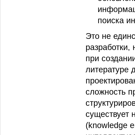
информац
поиска и
Это не един
разработки, 
при создани
литературе 
проектирова
сложность п
структуриров
существует 
(knowledge e