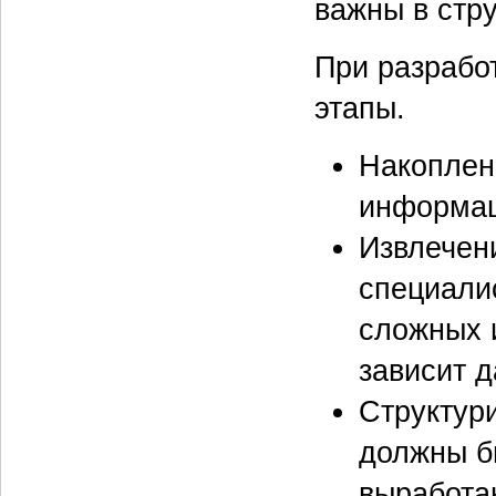
важны в стр
При разрабо
этапы.
Накоплен
информац
Извлечен
специалис
сложных и
зависит 
Структур
должны б
выработа