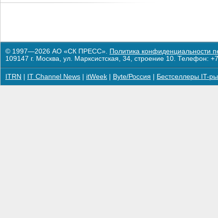
© 1997—2026 АО «СК ПРЕСС».
Политика конфиденциальности п
109147 г. Москва, ул. Марксистская, 34, строение 10. Телефон: +7
ITRN
|
IT Channel News
|
itWeek
|
Byte/Россия
|
Бестселлеры IT-ры