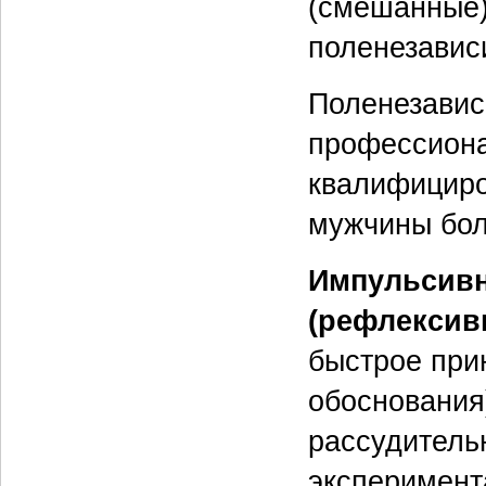
(смешанные)
поленезавис
Поленезавис
профессиона
квалифициро
мужчины бол
Импульсивн
(рефлексив
быстрое при
обоснования)
рассудитель
эксперимент