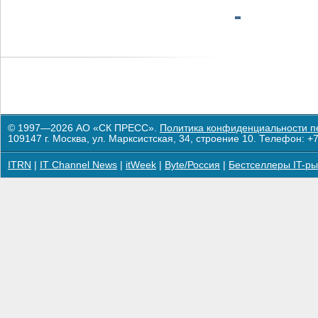
© 1997—2026 АО «СК ПРЕСС».
Политика конфиденциальности п
109147 г. Москва, ул. Марксистская, 34, строение 10. Телефон: +7
ITRN
|
IT Channel News
|
itWeek
|
Byte/Россия
|
Бестселлеры IT-ры