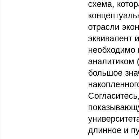
схема, кото
концептуаль
отрасли эко
эквивалент 
необходимо 
аналитиком (
большое зна
накопленног
Согласитесь,
показывающу
университета
длинное и п