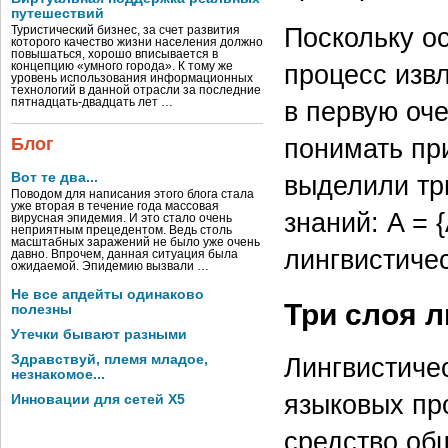
путешествий
Поскольку о
Туристический бизнес, за счет развития
которого качество жизни населения должно
повышаться, хорошо вписывается в
процесс изв
концепцию «умного города». К тому же
уровень использования информационных
технологий в данной отрасли за последние
пятнадцать-двадцать лет …
в первую оч
понимать пр
Блог
Вот те два...
выделили тр
Поводом для написания этого блога стала
уже вторая в течение года массовая
знаний: A = 
вирусная эпидемия. И это стало очень
неприятным прецедентом. Ведь столь
масштабных заражений не было уже очень
лингвистичес
давно. Впрочем, данная ситуация была
ожидаемой. Эпидемию вызвали …
Не все апдейты одинаково
Три слоя 
полезны
Утечки бывают разными
Здравствуй, племя младое,
Лингвистичес
незнакомое...
языковых пр
Инновации для сетей X5
средство об