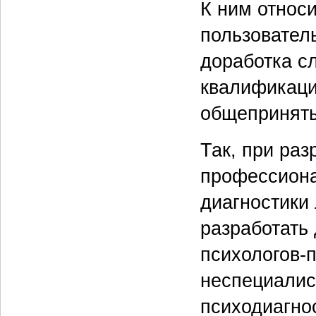
К ним относ
пользовател
доработка с
квалификаци
общеприняты
Так, при раз
профессиона
диагностики
разработать
психологов-
неспециалис
психодиагно