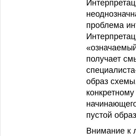
Интерпретац
неоднозначна
проблема ин
Интерпретац
«означаемый
получает см
специалиста
образ схемы,
конкретному
начинающего
пустой образ
Внимание к 