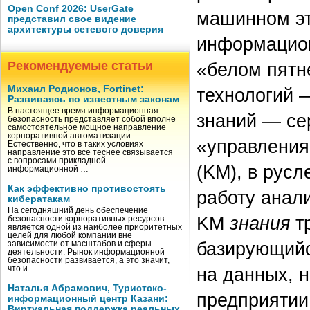
Open Conf 2026: UserGate
машинном эт
представил свое видение
архитектуры сетевого доверия
информацион
Рекомендуемые статьи
«белом пят
Михаил Родионов, Fortinet:
технологий 
Развиваясь по известным законам
В настоящее время информационная
знаний — се
безопасность представляет собой вполне
самостоятельное мощное направление
корпоративной автоматизации.
«управления
Естественно, что в таких условиях
направление это все теснее связывается
с вопросами прикладной
(KM), в русл
информационной …
Как эффективно противостоять
работу анал
кибератакам
На сегодняшний день обеспечение
KM
знания
тр
безопасности корпоративных ресурсов
является одной из наиболее приоритетных
целей для любой компании вне
базирующийс
зависимости от масштабов и сферы
деятельности. Рынок информационной
безопасности развивается, а это значит,
на данных, 
что и …
Наталья Абрамович, Туристско-
предприятии
информационный центр Казани:
Виртуальная поддержка реальных