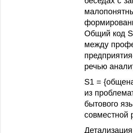
беседах с за
малопонятны
формировани
Общий код S
между профе
предприятия
речью анали
S1 = {общен
из проблема
бытового яз
совместной 
Детализация