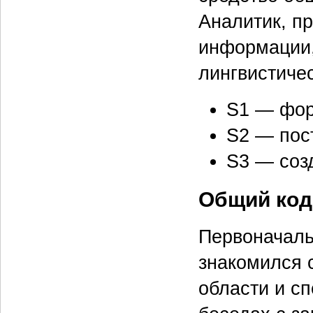
Аналитик, п
информации,
лингвистиче
S1 — фор
S2 — пос
S3 — соз
Общий код
Первоначаль
знакомился 
области и с