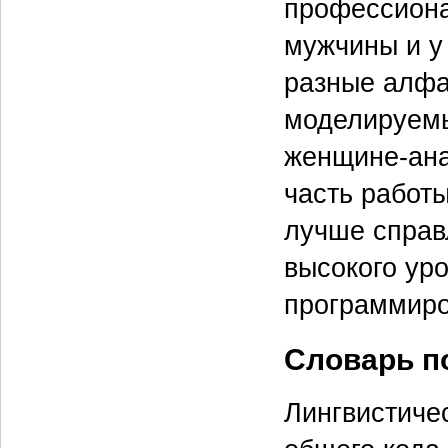
профессиона
мужчины и у
разные алфа
моделируемы
женщине-ана
часть работ
лучше справ
высокого ур
программиро
Словарь п
Лингвистиче