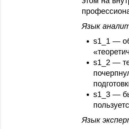
этом на вну
профессиона
Язык анали
s1_1 — о
«теоретич
s1_2 — т
почерпну
подготовк
s1_3 — б
пользуетс
Язык экспе