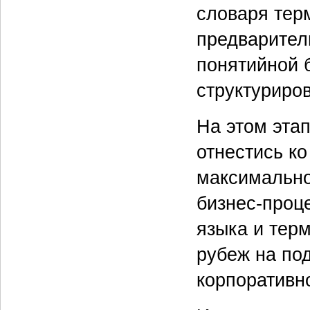
словаря тер
предваритель
понятийной 
структуриров
На этом эта
отнестись к
максимально
бизнес-проц
языка и тер
рубеж на по
корпоративн