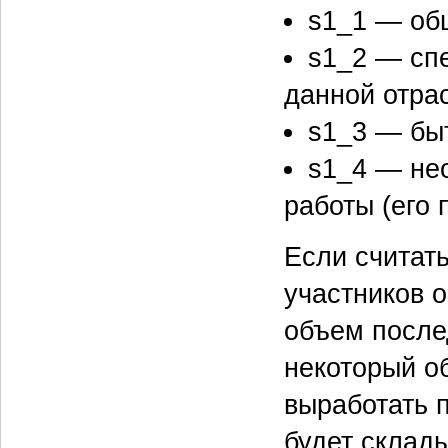
s1_1 — об
s1_2 — сп
данной отра
s1_3 — бы
s1_4 — не
работы (его
Если считать
участников 
объем после
некоторый о
выработать 
будет склады