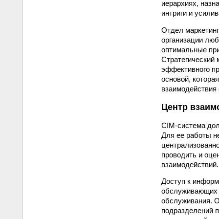
иерархиях, назн
интриги и усили
Отдел маркетинг
организации люб
оптимальные при
Стратегический 
эффективного пр
основой, котора
взаимодействия 
Центр взаим
CIM-система дол
Для ее работы н
централизованно
проводить и оце
взаимодействий.
Доступ к информ
обслуживающих ц
обслуживания. 
подразделений п