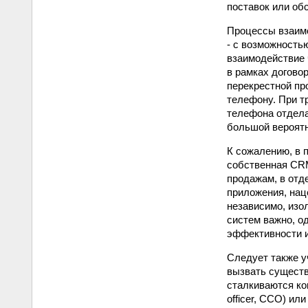
поставок или об
Процессы взаимо
- с возможность
взаимодействие 
в рамках догово
перекрестной пр
телефону. При т
телефона отдела
большой вероятн
К сожалению, в 
собственная CRM
продажам, в отде
приложения, нац
независимо, изо
систем важно, о
эффективности и
Следует также у
вызвать существ
сталкиваются ко
officer, CCO) ил