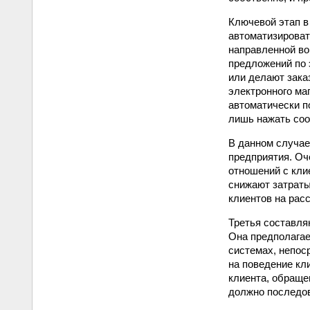
Ключевой этап в
автоматизироват
направленной во
предложений по 
или делают зака
электронного ма
автоматически п
лишь нажать соо
В данном случае
предприятия. Оч
отношений с кли
снижают затраты
клиентов на рас
Третья составля
Она предполагае
системах, непос
на поведение кл
клиента, обраще
должно последов