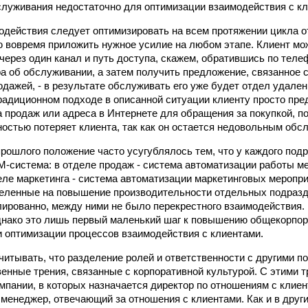
служивания недостаточно для оптимизации взаимодействия с кл
действия следует оптимизировать на всем протяжении цикла о
ю вовремя приложить нужное усилие на любом этапе. Клиент мо
через один канал и путь доступа, скажем, обратившись по теле
ра об обслуживании, а затем получить предложение, связанное 
одажей, - в результате обслуживать его уже будет отдел удале
радиционном подходе в описанной ситуации клиенту просто пре
 продаж или адреса в Интернете для обращения за покупкой, по
остью потеряет клиента, так как он остается недовольным обс
прошлого положение часто усугублялось тем, что у каждого по
-система: в отделе продаж - система автоматизации работы м
ле маркетинга - система автоматизации маркетинговых мероприя
еленные на повышение производительности отдельных подразд
лированно, между ними не было перекрестного взаимодействия.
днако это лишь первый маленький шаг к повышению общекорпо
 оптимизации процессов взаимодействия с клиентами.
читывать, что разделение ролей и ответственности с другими 
енные трения, связанные с корпоративной культурой. С этими 
мпании, в которых назначается директор по отношениям с клиент
и менеджер, отвечающий за отношения с клиентами. Как и в дру