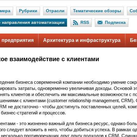
мера
Рубрики
Отрасли
Тематические обзоры
Со
 направления автоматизации
RSS
Подписка
 предприятия
Архитектура и инфраструктура
Бе
ое взаимодействие с клиентами
едения бизнеса современной компании необходимо умение сокр
ировать затраты, одновременно увеличивая доходы. Основой э
онять клиентов и обеспечить им максимальные возможности с 
шениями с клиентами (customer relationship management, CRM). 
RM не достаточно - чтобы достигнуть поставленных целей, ком
бизнес-стратегий и процессов.
ентами - это жизненно важный для бизнеса ресурс, однако бол
ого следует вложить в него, чтобы добиться успеха. В рамках 
 несколько противоречащих друг другу подходов к CRM. Слишк