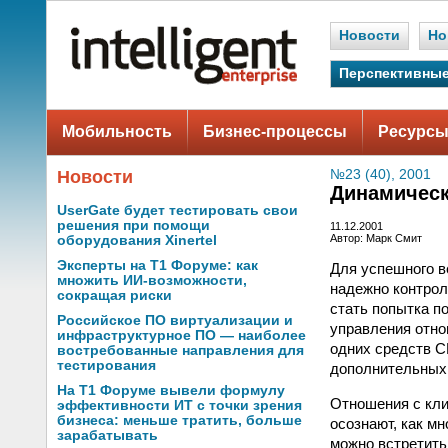
Новости
Но
Перспективные
Мобильность
Бизнес-процессы
Ресурсы
Новости
№23 (40), 2001
Динамическ
UserGate будет тестировать свои
решения при помощи
11.12.2001
Автор: Марк Смит
оборудования Xinertel
Эксперты на Т1 Форуме: как
Для успешного в
множить ИИ-возможности,
надежно контрол
сокращая риски
стать попытка п
Российское ПО виртуализации и
управления отно
инфраструктурное ПО — наиболее
одних средств C
востребованные направления для
тестирования
дополнительных 
На Т1 Форуме вывели формулу
Отношения с кли
эффективности ИТ с точки зрения
бизнеса: меньше тратить, больше
осознают, как мн
зарабатывать
можно встретить