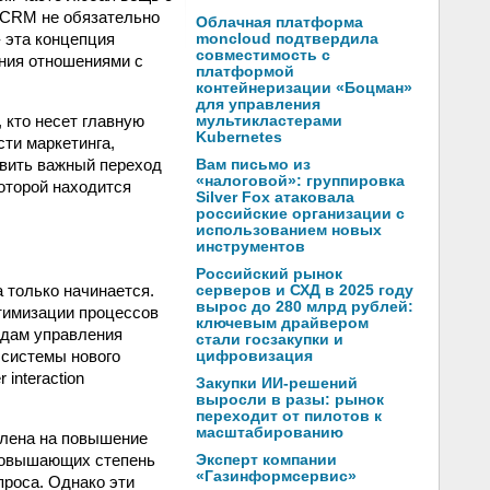
 CRM не обязательно
Облачная платформа
 эта концепция
moncloud подтвердила
совместимость с
ения отношениями с
платформой
контейнеризации «Боцман»
для управления
 кто несет главную
мультикластерами
Kubernetes
ти маркетинга,
твить важный переход
Вам письмо из
«налоговой»: группировка
оторой находится
Silver Fox атаковала
российские организации с
использованием новых
инструментов
Российский рынок
 только начинается.
серверов и СХД в 2025 году
вырос до 280 млрд рублей:
тимизации процессов
ключевым драйвером
одам управления
стали госзакупки и
 системы нового
цифровизация
interaction
Закупки ИИ-решений
выросли в разы: рынок
переходит от пилотов к
масштабированию
влена на повышение
 повышающих степень
Эксперт компании
«Газинформсервис»
проса. Однако эти