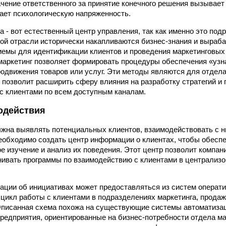
ачение ответственного за принятие конечного решения вызывает
вает психологическую напряженность.
а - вот естественный центр управления, так как именно это под
ой отрасли исторически накапливаются бизнес-знания и выраб
емы для идентификации клиентов и проведения маркетинговых
маркетинг позволяет формировать процедуры обеспечения «узн
одвижения товаров или услуг. Эти методы являются для отдела
я позволит расширить сферу влияния на разработку стратегий и
с клиентами по всем доступным каналам.
одействия
жна выявлять потенциальных клиентов, взаимодействовать с ни
еобходимо создать центр информации о клиентах, чтобы обесп
е изучение и анализ их поведения. Этот центр позволит компан
нивать программы по взаимодействию с клиентами в централизо
ации об инициативах может предоставляться из систем операти
икл работы с клиентами в подразделениях маркетинга, продажи
Описанная схема похожа на существующие системы автоматиза
редприятия, ориентированные на бизнес-потребности отдела м