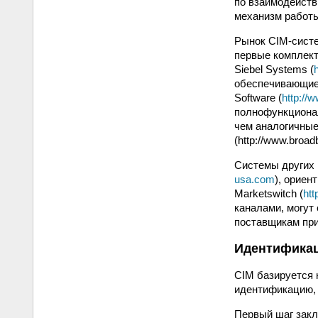
по взаимодейств
механизм работы
Рынок CIM-систе
первые комплекты
Siebel Systems (
обеспечивающие 
Software (
http://
полнофункционал
чем аналогичные
(http://www.broa
Системы других п
usa.com
), ориен
Marketswitch (
ht
каналами, могут
поставщикам при
Идентификац
CIM базируется 
идентификацию, 
Первый шаг закл