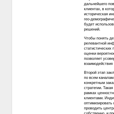
дальнейшего пов
клиентах, в кот
историческая ин
гео-демографиче
будет использов
решений.
Чтобы понять де
релевантной инф
статистических 
оценки вероятно
позволяет усов
взаимодействия 
Второй этап зак
по всем каналам
конкретным зака
стратегии. Така
рамках ценностн
клиентами. Инди
оптимизировать 
проводить центр
собственно, и п