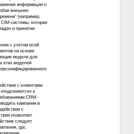
хранения информации о
любая внешняя
ремени" (например,
й CIM-системы, которая
адач и принятия
ения с учетом всей
ентов на основе
рующие модели для
а этих моделей
персонифицированного
ействия с клиентами
 «подгоняются» к
требованиями CRM-
оводить кампании в
одействия с
ствия позволяет
ействие следует
вления, где,
 компании.