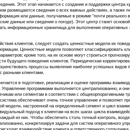
едения. Этот этап начинается с создания и поддержки центра 
ором размещаются сведения о всех важных действиях, а также 
формация или данные, получаемые в режиме "почти реального в
ские данные или сведения о погоде). Этот центр станет осново
ать информационные хранилища для выполнения оперативных з
йствия клиентов, следует создать ценностные модели их повед
ормации. Ценностные модели позволяют классифицировать кли
параметров; кроме того, на их основе могут строиться прогнози
сти будущего поведения клиентов. Периодическая корректировк
ершенствовать процессы выявления наиболее успешных видов 
с разными клиентами.
лючается в подготовке, реализации и оценке программы взаимод
. Управление программами выполняется централизованно, и они
зчикам или сегментам в соответствии с общекорпоративными 
я система обеспечивает очень точное управление и позволяет пр
ой модели, настроенной на определенный сегмент и цикл взаим
видуальный подход к клиентам на всех шагах цикла взаимодей
каждый из них. Чтобы обеспечить столь точный контроль, возд
ализованно, конкретизируя задачи для систем оперативного упра
роисходит взаимодействие клиента и ответственного сотрудника