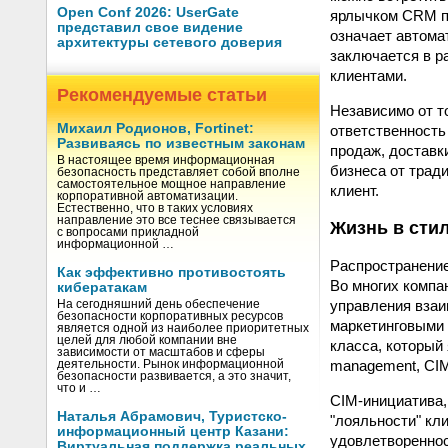
Open Conf 2026: UserGate
ярлычком CRM пр
представил свое видение
означает автома
архитектуры сетевого доверия
заключается в р
клиентами.
Рекомендуемые статьи
Независимо от то
Михаил Родионов, Fortinet:
ответственность
Развиваясь по известным законам
продаж, доставк
В настоящее время информационная
бизнеса от трад
безопасность представляет собой вполне
самостоятельное мощное направление
клиент.
корпоративной автоматизации.
Естественно, что в таких условиях
направление это все теснее связывается
Жизнь в сти
с вопросами прикладной
информационной …
Распространение
Как эффективно противостоять
Во многих компа
кибератакам
управления взаи
На сегодняшний день обеспечение
безопасности корпоративных ресурсов
маркетинговыми 
является одной из наиболее приоритетных
целей для любой компании вне
класса, который
зависимости от масштабов и сферы
management, CIM
деятельности. Рынок информационной
безопасности развивается, а это значит,
что и …
CIM-инициатива,
Наталья Абрамович, Туристско-
"лояльности" кл
информационный центр Казани:
удовлетвореннос
Виртуальная поддержка реальных