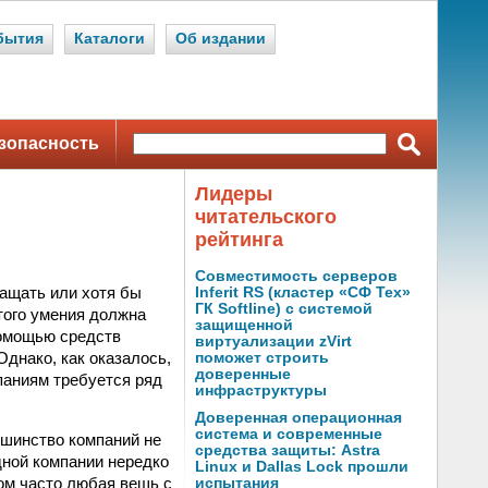
бытия
Каталоги
Об издании
зопасность
Лидеры
читательского
рейтинга
Совместимость серверов
ащать или хотя бы
Inferit RS (кластер «СФ Тех»
ГК Softline) с системой
того умения должна
защищенной
помощью средств
виртуализации zVirt
Однако, как оказалось,
поможет строить
доверенные
паниям требуется ряд
инфраструктуры
Доверенная операционная
система и современные
ьшинство компаний не
средства защиты: Astra
одной компании нередко
Linux и Dallas Lock прошли
ом часто любая вещь с
испытания