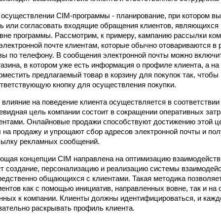
 осуществлении CIM-программы - планирование, при котором в
ь или согласовать входящие обращения клиентов, являющихся 
вне программы. Рассмотрим, к примеру, кампанию рассылки ко
электронной почте клиентам, которые обычно отовариваются в 
зы по телефону. В сообщения электронной почты можно включи
газина, в котором уже есть информация о профиле клиента, а на
оместить предлагаемый товар в корзину для покупок так, чтобы
тветствующую кнопку для осуществления покупки.
 влияние на поведение клиента осуществляется в соответствии
евидная цель компании состоит в сокращении оперативных затр
ентами. Онлайновые продажи способствуют достижению этой це
 на продажу и упрощают сбор адресов электронной почты и пол
сылку рекламных сообщений.
ющая концепции CIM направлена на оптимизацию взаимодействи
т создание, персонализацию и реализацию системы взаимодей
редственно общающихся с клиентами. Такая методика позволяе
иентов как с помощью инициатив, направленных вовне, так и на 
нных к компании. Клиенты должны идентифицироваться, и кажд
ательно раскрывать профиль клиента.