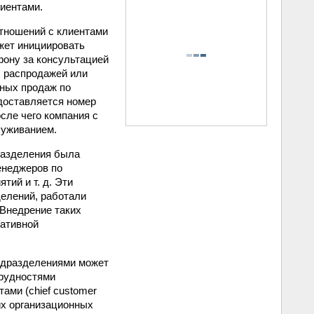
иентами.
тношений с клиентами
жет инициировать
фону за консультацией
с распродажей или
нных продаж по
доставляется номер
сле чего компания с
луживанием.
дразделения была
енеджеров по
тий и т. д. Эти
елений, работали
 Внедрение таких
ративной
подразделениями может
трудностями
ами (chief customer
гих организационных