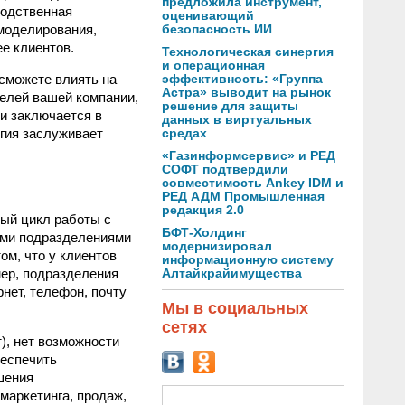
предложила инструмент,
водственная
оценивающий
 моделирования,
безопасность ИИ
е клиентов.
Технологическая синергия
и операционная
сможете влиять на
эффективность: «Группа
Астра» выводит на рынок
целей вашей компании,
решение для защиты
и заключается в
данных в виртуальных
гия заслуживает
средах
«Газинформсервис» и РЕД
СОФТ подтвердили
совместимость Ankey IDM и
РЕД АДМ Промышленная
редакция 2.0
ный цикл работы с
БФТ-Холдинг
ими подразделениями
модернизировал
ом, что у клиентов
информационную систему
мер, подразделения
Алтайкрайимущества
нет, телефон, почту
Мы в социальных
сетях
), нет возможности
беспечить
шения
маркетинга, продаж,