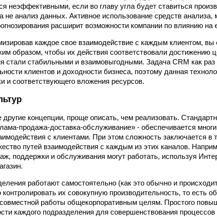
ся неэффективными, если во главу угла будет ставиться произ
а не анализ данных. Активное использование средств анализа,
рогнозирования расширит возможности компании по влиянию на е
изировав каждое свое взаимодействие с каждым клиентом, вы 
ким образом, чтобы их действия соответствовали достижению 
я стали стабильными и взаимовыгодными. Задача CRM как раз 
ности клиентов и доходности бизнеса, поэтому данная техноло
и и соответствующего вложения ресурсов.
льтур
ие другие концепции, проще описать, чем реализовать. Стандарт
клама-продажа-доставка-обслуживание» - обеспечивается мног
аимодействия с клиентами. При этом сложность заключается в т
ество путей взаимодействия с каждым из этих каналов. Напри
даж, поддержки и обслуживания могут работать, используя Интер
агазин.
деления работают самостоятельно (как это обычно и происходит
 контролировать их совокупную производительность, то есть о
 совместной работы общекорпоративным целям. Простого повы
сти каждого подразделения для совершенствования процессов 