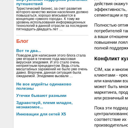
действия окажут
путешествий
эффективность, 
Туристический бизнес, за счет развития
которого качество жизни населения должно
сегментации и п
повышаться, хорошо вписывается в
концепцию «умного города». К тому же
уровень использования информационных
Полностью оптим
технологий в данной отрасли за последние
пятнадцать-двадцать лет …
потребителей та
а ваши отношени
Блог
повышении лояль
полной поддержк
Вот те два...
Поводом для написания этого блога стала
Конфликт ку
уже вторая в течение года массовая
вирусная эпидемия. И это стало очень
неприятным прецедентом. Ведь столь
CIM, как и мног
масштабных заражений не было уже очень
давно. Впрочем, данная ситуация была
клиентами - «ре
ожидаемой. Эпидемию вызвали …
или каналами вз
Не все апдейты одинаково
может быть множ
полезны
маркетинга, про
Утечки бывают разными
или розничный м
Здравствуй, племя младое,
незнакомое...
Пока эти подраз
централизованно
Инновации для сетей X5
соответствие их
производительно