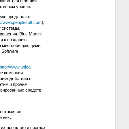
раиваться в общий
ативном уровне.
уже предлагают
p://www.peoplesoft.com
),
т системы,
ешения. Blue Martini
ся к созданию
ее многообещающими,
 Software
http://www.unica-
ие компании
заимодействия с
этим и прочим
изированных средств.
ентами: их
 них.
их прошлого и прогноз