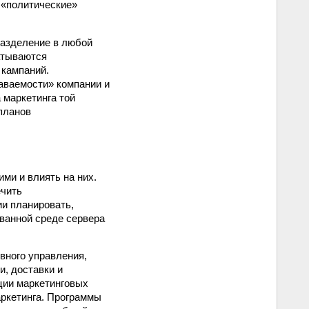
 «политические»
разделение в любой
атываются
 кампаний.
аваемости» компании и
 маркетинга той
 планов
ми и влиять на них.
ечить
ии планировать,
ванной среде сервера
вного управления,
, доставки и
ции маркетинговых
аркетинга. Программы