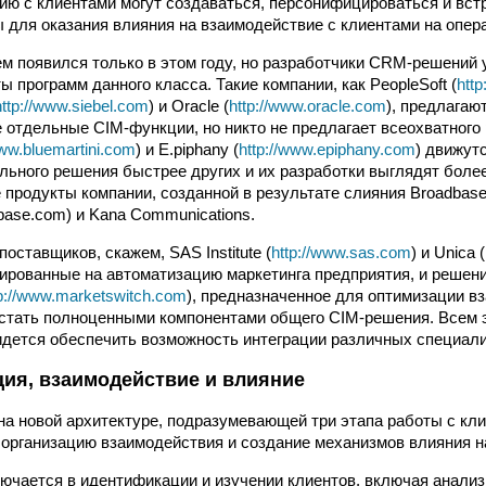
ию с клиентами могут создаваться, персонифицироваться и вст
 для оказания влияния на взаимодействие с клиентами на опер
м появился только в этом году, но разработчики CRM-решений 
 программ данного класса. Такие компании, как PeopleSoft (
htt
http://www.siebel.com
) и Oracle (
http://www.oracle.com
), предлагаю
отдельные CIM-функции, но никто не предлагает всеохватного р
www.bluemartini.com
) и E.piphany (
http://www.epiphany.com
) движут
ьного решения быстрее других и их разработки выглядят бол
 продукты компании, созданной в результате слияния Broadbase
dbase.com) и Kana Communications.
оставщиков, скажем, SAS Institute (
http://www.sas.com
) и Unica (
тированные на автоматизацию маркетинга предприятия, и решен
tp://www.marketswitch.com
), предназначенное для оптимизации в
 стать полноценными компонентами общего CIM-решения. Всем 
дется обеспечить возможность интеграции различных специал
ия, взаимодействие и влияние
на новой архитектуре, подразумевающей три этапа работы с кли
организацию взаимодействия и создание механизмов влияния на
ючается в идентификации и изучении клиентов, включая анализ 