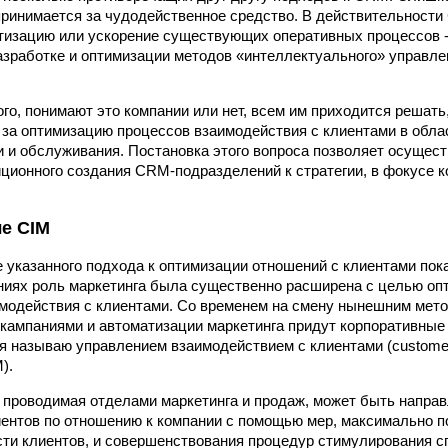
инимается за чудодейственное средство. В действительности
тизацию или ускорение существующих оперативных процессов -
азработке и оптимизации методов «интеллектуального» управл
го, понимают это компании или нет, всем им приходится решать,
 за оптимизацию процессов взаимодействия с клиентами в облас
и и обслуживания. Постановка этого вопроса позволяет осущес
иционного создания CRM-подразделений к стратегии, в фокусе к
ле CIM
 указанного подхода к оптимизации отношений с клиентами пока
ниях роль маркетинга была существенно расширена с целью оп
модействия с клиентами. Со временем на смену нынешним мет
кампаниями и автоматизации маркетинга придут корпоративные
 я называю управлением взаимодействием с клиентами (customer 
).
 проводимая отделами маркетинга и продаж, может быть напра
иентов по отношению к компании с помощью мер, максимально
ти клиентов, и совершенствования процедур стимулирования с