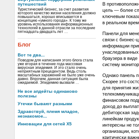
В противоположн
путешествий
цель — более сп
Туристический бизнес, за счет развития
которого качество жизни населения должно
ключевым показат
повышаться, хорошо вписывается в
концепцию «умного города». К тому же
в реальном врем
уровень использования информационных
технологий в данной отрасли за последние
пятнадцать-двадцать лет …
Панели для мене
связи с бизнес-
Блог
информации прим
унаследованных 
Вот те два...
браузера в виде
Поводом для написания этого блога стала
систему монитор
уже вторая в течение года массовая
вирусная эпидемия. И это стало очень
неприятным прецедентом. Ведь столь
Однако панель п
масштабных заражений не было уже очень
давно. Впрочем, данная ситуация была
Скорее это сост
ожидаемой. Эпидемию вызвали …
для принятия жи
Не все апдейты одинаково
телекоммуникаци
полезны
финансовом подр
Утечки бывают разными
доход до выплат
Здравствуй, племя младое,
дебиторская зад
незнакомое...
линейкам продук
Инновации для сетей X5
интересны не то
организации, ко
критически важн