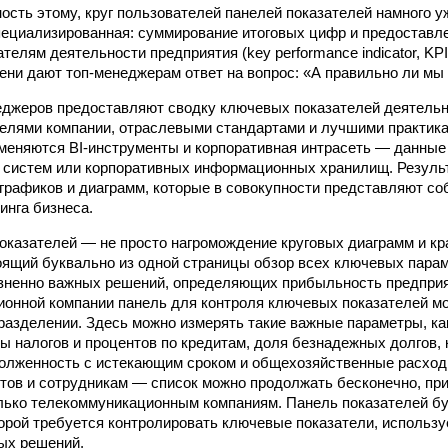
ость этому, круг пользователей панелей показателей намного у
ециализированная: суммирование итоговых цифр и предоставле
елям деятельности предприятия (key performance indicator, KP
ени дают топ-менеджерам ответ на вопрос: «А правильно ли мы
джеров предоставляют сводку ключевых показателей деятельн
целями компании, отраслевыми стандартами и лучшими практика
еняются BI-инструменты и корпоративная интрасеть — данные
систем или корпоративных информационных хранилищ. Результ
 графиков и диаграмм, которые в совокупности представляют с
инга бизнеса.
оказателей — не просто нагромождение круговых диаграмм и кр
оящий буквально из одной страницы обзор всех ключевых пара
зненно важных решений, определяющих прибыльность предприя
онной компании панель для контроля ключевых показателей мо
азделении. Здесь можно измерять такие важные параметры, ка
ы налогов и процентов по кредитам, доля безнадежных долгов, 
олженность с истекающим сроком и общехозяйственные расход
тов и сотрудникам — список можно продолжать бесконечно, при
лько телекоммуникационным компаниям. Панель показателей бу
торой требуется контролировать ключевые показатели, использ
ых решений.