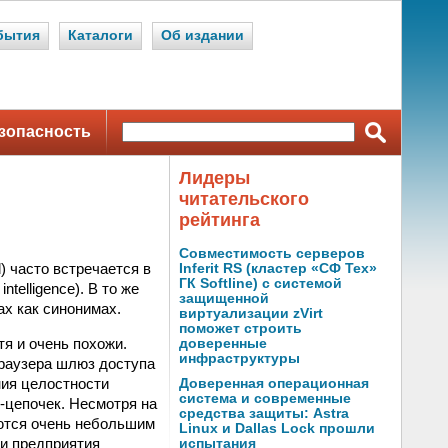
бытия
Каталоги
Об издании
зопасность
Лидеры
читательского
рейтинга
Совместимость серверов
) часто встречается в
Inferit RS (кластер «СФ Тех»
ГК Softline) с системой
telligence). В то же
защищенной
ах как синонимах.
виртуализации zVirt
поможет строить
тя и очень похожи.
доверенные
инфраструктуры
браузера шлюз доступа
ния целостности
Доверенная операционная
система и современные
-цепочек. Несмотря на
средства защиты: Astra
яются очень небольшим
Linux и Dallas Lock прошли
и предприятия
испытания