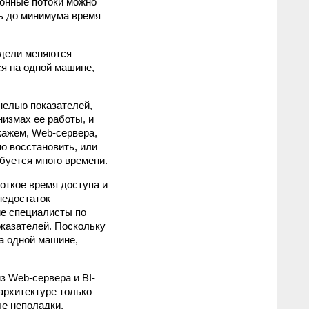
ионные потоки можно
ть до минимума время
одели меняются
я на одной машине,
нелью показателей, —
измах ее работы, и
скажем, Web-сервера,
о восстановить, или
буется много времени.
откое время доступа и
недостаток
ие специалисты по
оказателей. Поскольку
а одной машине,
з Web-сервера и BI-
архитектуре только
ые неполадки.