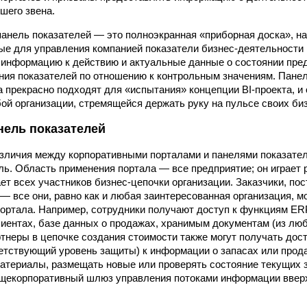
шего звена.
 панель показателей — это полноэкранная «приборная доска», 
ые для управления компанией показатели бизнес-деятельности
информацию к действию и актуальные данные о состоянии пред
ния показателей по отношению к контрольным значениям. Панел
 прекрасно подходят для «испытания» концепции BI-проекта, и
й организации, стремящейся держать руку на пульсе своих би
нель показателей
зличия между корпоративными порталами и панелями показате
ль. Область применения портала — все предприятие; он играет р
ет всех участников бизнес-цепочки организации. Заказчики, пос
— все они, равно как и любая заинтересованная организация, мо
ортала. Например, сотрудники получают доступ к функциям ER
иентах, базе данных о продажах, хранимым документам (из люб
тнеры в цепочке создания стоимости также могут получать дост
етствующий уровень защиты) к информации о запасах или прода
атериалы, размещать новые или проверять состояние текущих з
щекорпоративный шлюз управления потоками информации вверх 