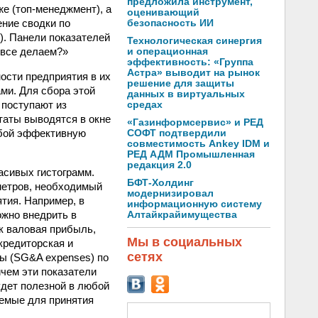
предложила инструмент,
же (топ-менеджмент), а
оценивающий
ние сводки по
безопасность ИИ
I). Панели показателей
Технологическая синергия
 все делаем?»
и операционная
эффективность: «Группа
Астра» выводит на рынок
ости предприятия в их
решение для защиты
ми. Для сбора этой
данных в виртуальных
 поступают из
средах
аты выводятся в окне
«Газинформсервис» и РЕД
обой эффективную
СОФТ подтвердили
совместимость Ankey IDM и
РЕД АДМ Промышленная
редакция 2.0
асивых гистограмм.
БФТ-Холдинг
метров, необходимый
модернизировал
тия. Например, в
информационную систему
жно внедрить в
Алтайкрайимущества
к валовая прибыль,
Мы в социальных
кредиторская и
сетях
ы (SG&A expenses) по
чем эти показатели
дет полезной в любой
уемые для принятия