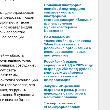
Облачная платформа
moncloud подтвердила
наглядно отражающая
совместимость с
платформой
 и предоставляющая
контейнеризации «Боцман»
приятия, а также
для управления
и показателей для
мультикластерами
Kubernetes
 они абсолютно
знес-операций.
Вам письмо из
«налоговой»: группировка
Silver Fox атаковала
российские организации с
использованием новых
лей — область
инструментов
оль единого узла,
Российский рынок
тавщики, сотрудники,
серверов и СХД в 2025 году
вырос до 280 млрд рублей:
гут стать
ключевым драйвером
P-системы,
стали госзакупки и
ой точки организации)
цифровизация
уп (при условии, что
Закупки ИИ-решений
жах, загружать
выросли в разы: рынок
переходит от пилотов к
аказов. В сущности,
масштабированию
и вниз по бизнес-
Эксперт компании
«Газинформсервис»