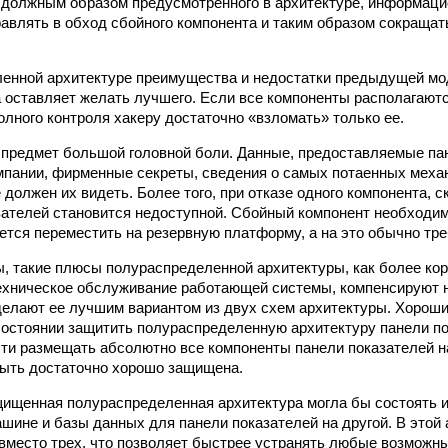
 должным образом предусмотренного в архитектуре, информац
авлять в обход сбойного компонента и таким образом сокраща
ленной архитектуре преимущества и недостатки предыдущей м
 оставляет желать лучшего. Если все компоненты располагаютс
олного контроля хакеру достаточно «взломать» только ее.
предмет большой головной боли. Данные, предоставляемые па
мпании, фирменные секреты, сведения о самых потаенных механ
 должен их видеть. Более того, при отказе одного компонента, 
зателей становится недоступной. Сбойный компонент необходим
ется переместить на резервную платформу, а на это обычно тре
ы, такие плюсы полураспределенной архитектуры, как более кор
ехническое обслуживание работающей системы, компенсируют 
делают ее лучшим вариантом из двух схем архитектуры. Хорош
состоянии защитить полураспределенную архитектуру панели п
ти размещать абсолютно все компоненты панели показателей н
ыть достаточно хорошо защищена.
ищенная полураспределенная архитектура могла бы состоять и
ашине и базы данных для панели показателей на другой. В этой 
вместо трех, что позволяет быстрее устранять любые возможн