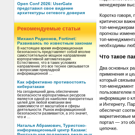
Open Conf 2026: UserGate
менеджерам выс
представил свое видение
архитектуры сетевого доверия
Коротко говоря,
критически важн
топ-менеджерам 
Рекомендуемые статьи
прогнозы измене
Михаил Родионов, Fortinet:
топ-менеджмента
Развиваясь по известным законам
необходимы любо
В настоящее время информационная
безопасность представляет собой вполне
Что такое па
самостоятельное мощное направление
корпоративной автоматизации.
Естественно, что в таких условиях
направление это все теснее связывается
Два основных ра
с вопросами прикладной
применения и це
информационной …
который связыва
Как эффективно противостоять
топ-менеджмент 
кибератакам
пользователем п
На сегодняшний день обеспечение
безопасности корпоративных ресурсов
информации о кл
является одной из наиболее приоритетных
целей для любой компании вне
и Интернету. Пар
зависимости от масштабов и сферы
обеспечат соотв
деятельности. Рынок информационной
безопасности развивается, а это значит,
маркетинговые м
что и …
портал — это об
Наталья Абрамович, Туристско-
цепочке.
информационный центр Казани:
Виртуальная поддержка реальных