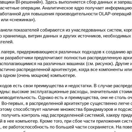
авщики BI-решений»). Здесь выполняется сбор данных и запр
асчетные операции. Аналитическое ядро получает информацию
аботанной для повышения производительности OLAP-операций 
 или «снежинка»).
анели показателей собираются из унаследованных систем, кор
 хранилища, витрин данных и других источников, необходимых
телей.
лагеря, придерживающиеся различных подходов к созданию ар
ни разработчики предпочитают полностью распределенную архи
асполагающимися на различных машинах (см. рисунок). Другие 
астично распределенной архитектуре, когда все компоненты ил
а одном (очень мощном) компьютере.
дходов есть свои преимущества и недостатки. В случае распред
идны: высокие эксплуатационные расходы, значительная стоимо
оизводительность. Однако есть и преимущества, они не столь о
 Во-первых, в распределенной архитектуре существенно легче 
этому способствует наличие множества брандмауэров и подси
 получить контроль над распределенной системой, хакеру при
 в нее компьютер. Кроме того, при сбое части приложения сист
, ее работоспособность по большей части сохраняется. На пове