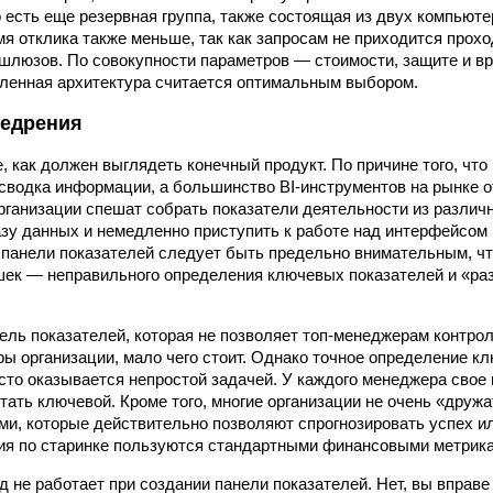
о есть еще резервная группа, также состоящая из двух компьюте
мя отклика также меньше, так как запросам не приходится прохо
шлюзов. По совокупности параметров — стоимости, защите и в
ленная архитектура считается оптимальным выбором.
недрения
е, как должен выглядеть конечный продукт. По причине того, чт
сводка информации, а большинство BI-инструментов на рынке 
организации спешат собрать показатели деятельности из различ
базу данных и немедленно приступить к работе над интерфейсом
 панели показателей следует быть предельно внимательным, ч
ек — неправильного определения ключевых показателей и «ра
нель показателей, которая не позволяет топ-менеджерам контро
ы организации, мало чего стоит. Однако точное определение к
сто оказывается непростой задачей. У каждого менеджера свое 
ать ключевой. Кроме того, многие организации не очень «дружат
и, которые действительно позволяют спрогнозировать успех ил
ия по старинке пользуются стандартными финансовыми метрик
 не работает при создании панели показателей. Нет, вы вправе 