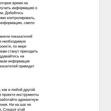
которое время на
олучить информацию о
ии. Добейтесь
имо контролировать,
у информацию, смело
панели показателей
 и необходимую
роекте, по мере
 вам станут приходить
оддавайтесь на
какая информация
казателей приведет
 как и любой другой.
в проекте инструменты
зработайте адекватную
ния. Ни на шаг не
я. Следуя этой