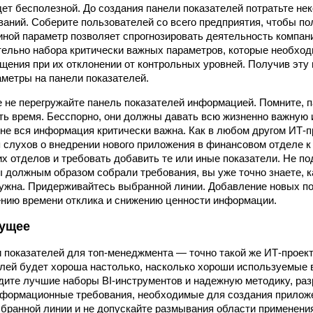
дет бесполезной. До создания панели показателей потратьте не
ваний. Соберите пользователей со всего предприятия, чтобы п
и иной параметр позволяет спрогнозировать деятельность компан
тельно набора критически важных параметров, которые необход
щения при их отклонении от контрольных уровней. Получив эт
метры на панели показателей.
е не перегружайте панель показателей информацией. Помните, 
ь время. Бесспорно, они должны давать всю жизненно важную
не вся информация критически важна. Как в любом другом ИТ-п
 слухов о внедрении нового приложения в финансовом отделе к
их отделов и требовать добавить те или иные показатели. Не п
ы должным образом собрали требования, вы уже точно знаете, 
ужна. Придерживайтесь выбранной линии. Добавление новых по
ению времени отклика и снижению ценности информации.
дущее
 показателей для топ-менеджмента — точно такой же ИТ-проект,
лей будет хороша настолько, насколько хороши используемые 
дите лучшие наборы BI-инструментов и надежную методику, ра
нформационные требования, необходимые для создания приложе
ыбранной линии и не допускайте размывания области применени