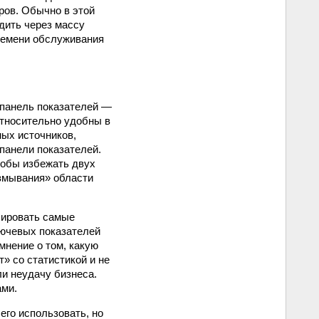
ров. Обычно в этой
дить через массу
ремени обслуживания
о панель показателей —
относительно удобны в
ных источников,
 панели показателей.
тобы избежать двух
змывания» области
лировать самые
лючевых показателей
мнение о том, какую
» со статистикой и не
и неудачу бизнеса.
ами.
его использовать, но