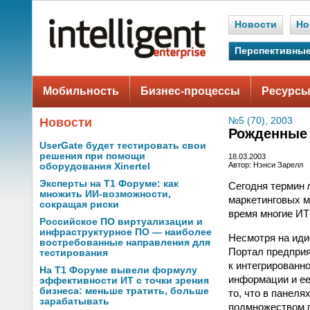
Новости
Но
Перспективные
Мобильность
Бизнес-процессы
Ресурсы
Новости
№5 (70), 2003
Рожденные 
UserGate будет тестировать свои
решения при помощи
18.03.2003
Автор: Нэнси Зарелл
оборудования Xinertel
Эксперты на Т1 Форуме: как
Сегодня термин
множить ИИ-возможности,
маркетинговых ма
сокращая риски
время многие ИТ
Российское ПО виртуализации и
инфраструктурное ПО — наиболее
Несмотря на иди
востребованные направления для
Портал предприя
тестирования
к интегрированн
На Т1 Форуме вывели формулу
информации и ее
эффективности ИТ с точки зрения
бизнеса: меньше тратить, больше
то, что в панел
зарабатывать
подмножеством п