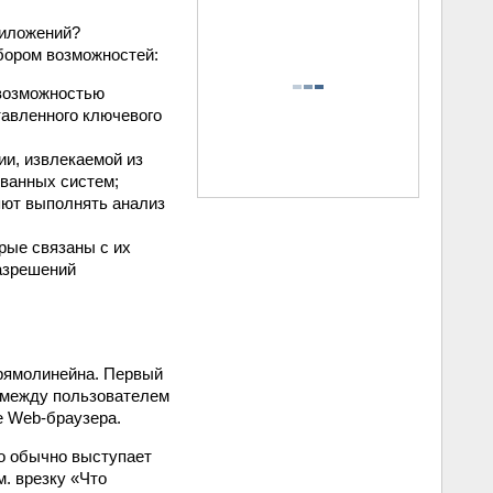
риложений?
бором возможностей:
 возможностью
тавленного ключевого
ии, извлекаемой из
ванных систем;
яют выполнять анализ
рые связаны с их
азрешений
прямолинейна. Первый
 между пользователем
е Web-браузера.
го обычно выступает
м. врезку «Что