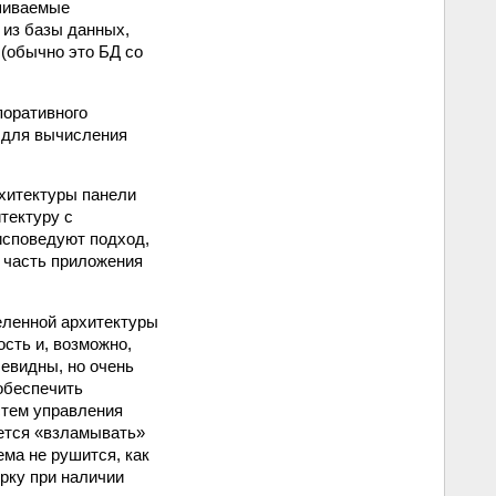
ашиваемые
 из базы данных,
(обычно это БД со
поративного
 для вычисления
хитектуры панели
тектуру с
исповедуют подход,
и часть приложения
еленной архитектуры
сть и, возможно,
чевидны, но очень
обеспечить
стем управления
дется «взламывать»
ема не рушится, как
рку при наличии