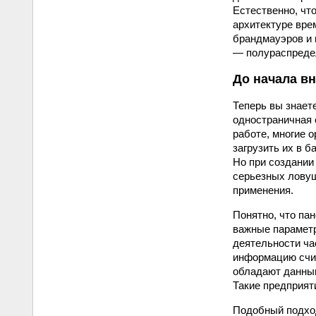
Естественно, чт
архитектуре вре
брандмауэров и 
— полураспреде
До начала в
Теперь вы знает
одностраничная 
работе, многие 
загрузить их в 
Но при создании
серьезных ловуш
применения.
Понятно, что па
важные параметр
деятельности ча
информацию счит
обладают данным
Такие предприят
Подобный подход