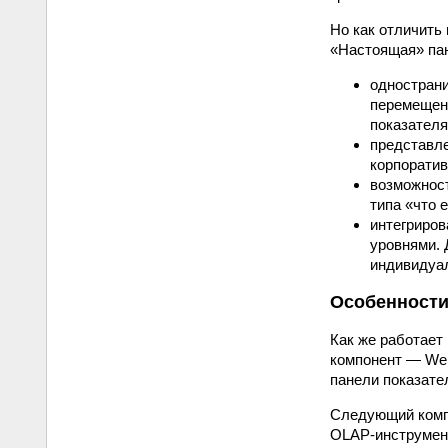
Но как отличить
«Настоящая» па
однострани
перемещени
показателя
представле
корпоратив
возможност
типа «что 
интегриров
уровнями. 
индивидуал
Особенности
Как же работает
компонент — Web
панели показате
Следующий компо
OLAP-инструмент