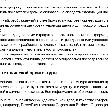
 менеджерскую панель показателей в разноцветном потоке BI-п
нель показателей должна обязательно обладать следующим на
чный, отображаемый в окне браузера «портрет» организации с
я на более низкие уровни иерархии данных для каждого предс
;
ние в виде диаграмм и графиков в реальном времени информац
ного информационного хранилища, витрин данных или унаследо
ь сечения и разбиения ключевых показателей, которые позвол
если» и анализ чувствительности показателей;
анное управление ключевыми показателями и проблемами, кото
Доступ к этим функциям должен регулироваться посредством р
ьно для каждого пользователя.
 технической архитектуры
 менеджерская панель показателей? Ее архитектура довольно 
-сервер, он действует как механизм доступа и служит шлюзом
лей и самим приложением. Вся информация отображается в окн
нент — аналитический «движок», или ядро, в качестве которо
, например, PowerPlay компании Cognos или BusinessObjects (с