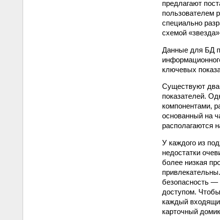
предлагают пост
пользователем р
специально разр
схемой «звезда»
Данные для БД п
информационного
ключевых показа
Существуют два 
показателей. Од
компонентами, р
основанный на ч
располагаются н
У каждого из по
недостатки очев
более низкая пр
привлекательны.
безопасность — 
доступом. Чтобы
каждый входящий
карточный домик