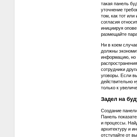
такая панель бу
уточнение требо
том, как тот ил
согласия относи
инициируя опове
размещайте пара
Ни в коем случа
должны экономит
информацию, но 
распространения
сотрудники друг
уговоры. Если в
действительно н
только к увелич
Задел на бу
Создание панели
Панель показате
и процессы. Най
архитектуру и и
отступайте от в