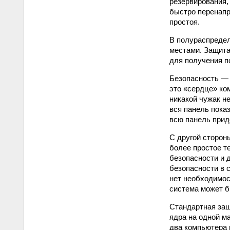
резервирования,
быстро перенапр
простоя.
В полураспреде
местами. Защита
для получения п
Безопасность — 
это «сердце» ко
никакой чужак не
вся панель пока
всю панель прид
С другой сторон
более простое т
безопасности и 
безопасности в 
нет необходимос
система может б
Стандартная защ
ядра на одной м
два компьютера 