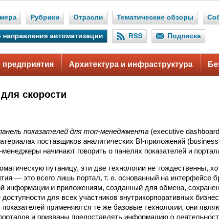
мера
Рубрики
Отрасли
Тематические обзоры
Со
 направления автоматизации
RSS
Подписка
 предприятия
Архитектура и инфраструктура
Бе
для скорости
панель показателей для топ-менеджмента
(executive dashboard
териалах поставщиков аналитических BI-приложений (business in
-менеджеры начинают говорить о панелях показателей и портал
оматическую путаницу, эти две технологии не тождественны, хо
тия — это всего лишь портал, т. е. основанный на интерфейсе 
ой информации и приложениям, созданный для обмена, сохране
 доступности для всех участников внутрикорпоративных бизнес
ях показателей применяются те же базовые технологии, они явл
орталов и призваны предоставлять информацию о деятельност