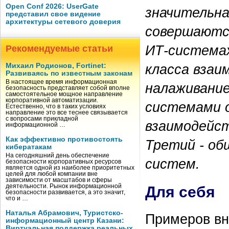
Open Conf 2026: UserGate
значительна
представил свое видение
архитектуры сетевого доверия
совершаются
ИТ-системах
Рекомендуемые статьи
класса взаи
Михаил Родионов, Fortinet:
Развиваясь по известным законам
В настоящее время информационная
налаживание
безопасность представляет собой вполне
самостоятельное мощное направление
корпоративной автоматизации.
системами о
Естественно, что в таких условиях
направление это все теснее связывается
с вопросами прикладной
взаимодейст
информационной …
Как эффективно противостоять
Третий - об
кибератакам
На сегодняшний день обеспечение
систем.
безопасности корпоративных ресурсов
является одной из наиболее приоритетных
целей для любой компании вне
зависимости от масштабов и сферы
деятельности. Рынок информационной
Для себя
безопасности развивается, а это значит,
что и …
Наталья Абрамович, Туристско-
Примеров вн
информационный центр Казани:
Виртуальная поддержка реальных