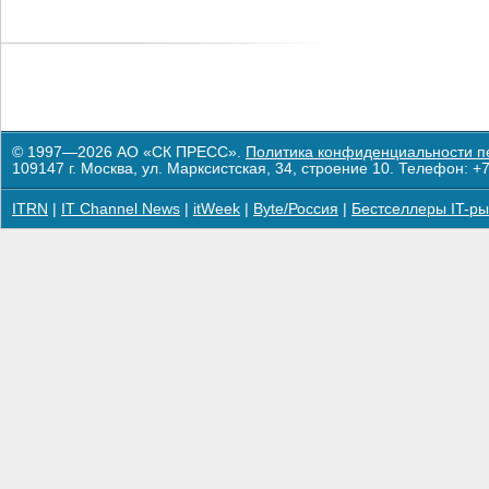
© 1997—2026 АО «СК ПРЕСС».
Политика конфиденциальности п
109147 г. Москва, ул. Марксистская, 34, строение 10. Телефон: +7
ITRN
|
IT Channel News
|
itWeek
|
Byte/Россия
|
Бестселлеры IT-ры