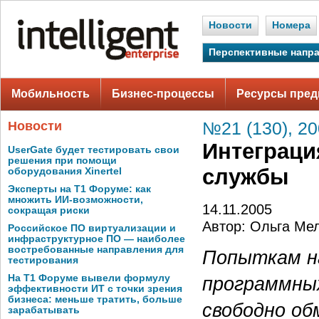
Новости
Номера
Перспективные напр
Мобильность
Бизнес-процессы
Ресурсы пред
Новости
№21 (130), 2
Интеграци
UserGate будет тестировать свои
решения при помощи
службы
оборудования Xinertel
Эксперты на Т1 Форуме: как
множить ИИ-возможности,
14.11.2005
сокращая риски
Автор: Ольга Ме
Российское ПО виртуализации и
инфраструктурное ПО — наиболее
востребованные направления для
Попыткам н
тестирования
На Т1 Форуме вывели формулу
программных
эффективности ИТ с точки зрения
бизнеса: меньше тратить, больше
свободно о
зарабатывать