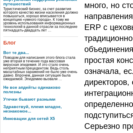
много, но ст
путешествий
Туристический бизнес, за счет развития
которого качество жизни населения должно
направления.
повышаться, хорошо вписывается в
концепцию «умного города». К тому же
уровень использования информационных
ERP с цехов
технологий в данной отрасли за последние
пятнадцать-двадцать лет …
традиционно
Блог
объединения
Вот те два...
простая кон
Поводом для написания этого блога стала
уже вторая в течение года массовая
вирусная эпидемия. И это стало очень
неприятным прецедентом. Ведь столь
означала, е
масштабных заражений не было уже очень
давно. Впрочем, данная ситуация была
ожидаемой. Эпидемию вызвали …
директоров,
Не все апдейты одинаково
интеграцион
полезны
Утечки бывают разными
определенно
Здравствуй, племя младое,
незнакомое...
подступиться
Инновации для сетей X5
Серьезно пр