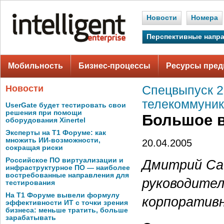
Новости
Номера
Перспективные напр
Мобильность
Бизнес-процессы
Ресурсы пред
Новости
Спецвыпуск 2,
телекоммуни
UserGate будет тестировать свои
решения при помощи
Большое в
оборудования Xinertel
Эксперты на Т1 Форуме: как
множить ИИ-возможности,
20.04.2005
сокращая риски
Российское ПО виртуализации и
Дмитрий Са
инфраструктурное ПО — наиболее
востребованные направления для
руководите
тестирования
На Т1 Форуме вывели формулу
корпоративн
эффективности ИТ с точки зрения
бизнеса: меньше тратить, больше
зарабатывать