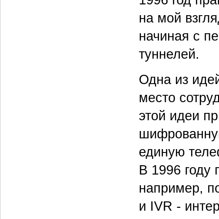
1996 год пра
на мой взгл
начиная с пе
туннелей.
Одна из иде
место сотру
этой идеи п
шифрованную
единую теле
В 1996 году 
например, п
и IVR - инте