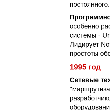
постоянного
Программно
особенно ра
системы - Un
Лидирует Nov
простоты об
1995 год
Сетевые те
"маршрутиза
разработчико
оборудовани