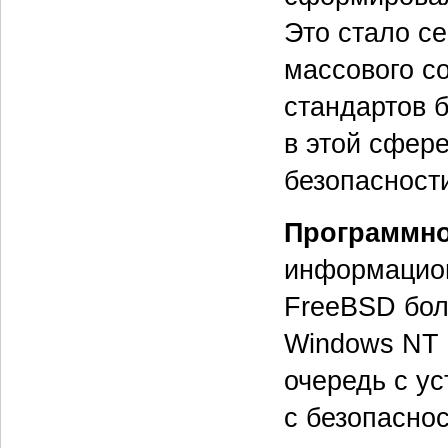
Это стало с
массового с
стандартов 
в этой сфер
безопасност
Программно
информацион
FreeBSD бол
Windows NT 
очередь с у
с безопасно