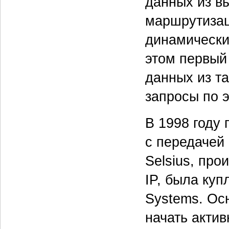
данных из вы
маршрутизац
динамически
этом первый
данных из т
запросы по 
В 1998 году
с передачей 
Selsius, про
IP, была куп
Systems. Осн
начать акти