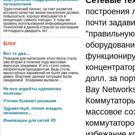
Сетевые те
путешествий
построения л
Туристический бизнес, за счет развития
которого качество жизни населения должно
повышаться, хорошо вписывается в
почти задави
концепцию «умного города». К тому же
уровень использования информационных
технологий в данной отрасли за последние
пятнадцать-двадцать лет …
"правильную
оборудовани
Блог
Вот те два...
функционируе
Поводом для написания этого блога стала
уже вторая в течение года массовая
концентратор
вирусная эпидемия. И это стало очень
неприятным прецедентом. Ведь столь
масштабных заражений не было уже очень
долл. за пор
давно. Впрочем, данная ситуация была
ожидаемой. Эпидемию вызвали …
Bay Networks
Не все апдейты одинаково
полезны
Коммутаторы
Утечки бывают разными
Здравствуй, племя младое,
массовое со
незнакомое...
Инновации для сетей X5
коммутаторо
избежание ко