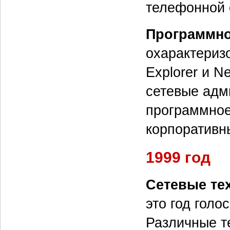
телефонной с
Программно
охарактеризо
Explorer и N
сетевые адм
программное
корпоративн
1999 год
Сетевые те
это год голо
Различные т