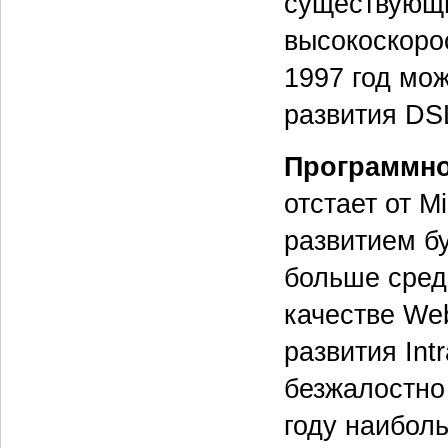
существующи
высокоскорос
1997 год мож
развития DS
Программно
отстает от M
развитием бу
больше сред
качестве Web
развития Int
безжалостно
году наибол