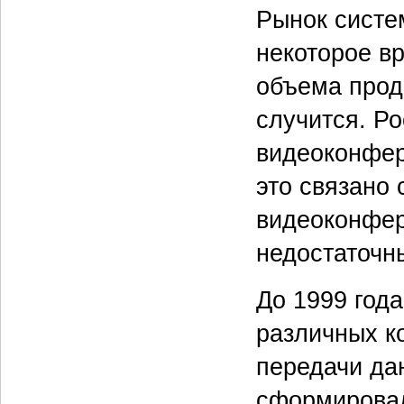
Рынок систе
некоторое в
объема прода
случится. Р
видеоконфер
это связано 
видеоконфер
недостаточн
До 1999 год
различных к
передачи дан
сформировали