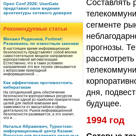
Составлять 
Open Conf 2026: UserGate
представил свое видение
телекоммуни
архитектуры сетевого доверия
сегменте рын
Рекомендуемые статьи
неблагодарн
Михаил Родионов, Fortinet:
Развиваясь по известным законам
прогнозы. Т
В настоящее время информационная
безопасность представляет собой вполне
рассмотреть
самостоятельное мощное направление
корпоративной автоматизации.
Естественно, что в таких условиях
направление это все теснее связывается
телекоммуни
с вопросами прикладной
информационной …
корпоративно
Как эффективно противостоять
кибератакам
дня, подвест
На сегодняшний день обеспечение
безопасности корпоративных ресурсов
является одной из наиболее приоритетных
будущее.
целей для любой компании вне
зависимости от масштабов и сферы
деятельности. Рынок информационной
безопасности развивается, а это значит,
1994 год
что и …
Наталья Абрамович, Туристско-
информационный центр Казани:
Виртуальная поддержка реальных