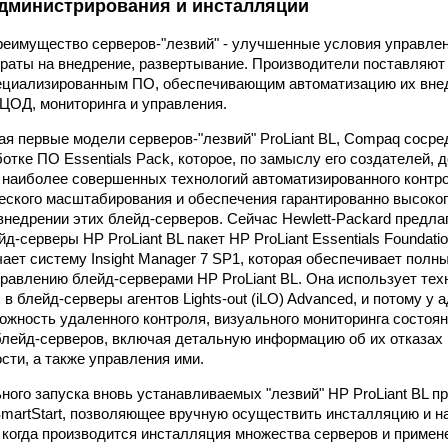
дминистрирования и инсталляции
реимущество серверов-"лезвий" - улучшенные условия управле
траты на внедрение, развертывание. Производители поставляют
ециализированным ПО, обеспечивающим автоматизацию их внед
ЦОД, мониторинга и управления.
я первые модели серверов-"лезвий" ProLiant BL, Compaq соср
отке ПО Essentials Pack, которое, по замыслу его создателей,
 наиболее совершенных технологий автоматизированного контр
еского масштабирования и обеспечения гарантированно высоког
внедрении этих блейд-серверов. Сейчас Hewlett-Packard предла
-серверы НР ProLiant BL пакет НР ProLiant Essentials Foundation
чает систему Insight Manager 7 SP1, которая обеспечивает полн
правлению блейд-серверами НР ProLiant BL. Она использует те
в блейд-серверы агентов Lights-out (iLO) Advanced, и потому 
ожность удаленного контроля, визуального мониторинга состоян
лейд-серверов, включая детальную информацию об их отказах 
сти, а также управления ими.
ного запуска вновь устанавливаемых "лезвий" НР ProLiant BL п
martStart, позволяющее вручную осуществить инсталляцию и н
 когда производится инсталляция множества серверов и примене