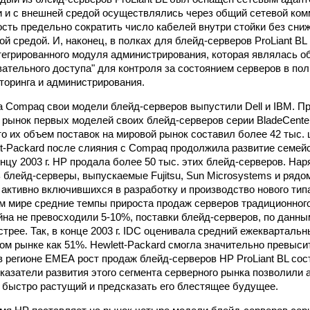
 и с внешней средой осуществлялись через общий сетевой комм
сть предельно сократить число кабелей внутри стойки без сни
й средой. И, наконец, в полках для блейд-серверов ProLiant B
тегрированного модуля администрирования, которая являлась 
ательного доступа" для контроля за состоянием серверов в пол
торинга и администрирования.
за Compaq свои модели блейд-серверов выпустили Dell и IBM. Пр
 рынок первых моделей своих блейд-серверов серии BladeCenter 
то их объем поставок на мировой рынок составил более 42 тыс. 
tt-Packard после слияния с Compaq продолжила развитие семейст
нцу 2003 г. НР продала более 50 тыс. этих блейд-серверов. Нар
 блейд-серверы, выпускаемые Fujitsu, Sun Microsystems и рядо
 активно включившихся в разработку и производство нового типа
ем мире средние темпы прироста продаж серверов традиционного
йна не превосходили 5-10%, поставки блейд-серверов, по данны
трее. Так, в конце 2003 г. IDC оценивала средний ежеквартальн
м рынке как 51%. Hewlett-Packard смогла значительно превысить
 в регионе ЕМЕА рост продаж блейд-серверов HP ProLiant BL сос
казатели развития этого сегмента серверного рынка позволили
е быстро растущий и предсказать его блестящее будущее.