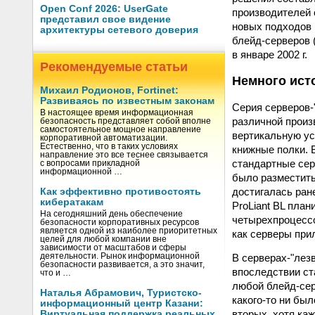
Open Conf 2026: UserGate
производителей 
представил свое видение
новых подходов 
архитектуры сетевого доверия
блейд-серверов 
в январе 2002 г.
Рекомендуемые статьи
Немного ист
Михаил Родионов, Fortinet:
Развиваясь по известным законам
Серия серверов-
В настоящее время информационная
различной произ
безопасность представляет собой вполне
самостоятельное мощное направление
вертикальную ус
корпоративной автоматизации.
Естественно, что в таких условиях
книжные полки. 
направление это все теснее связывается
стандартные сер
с вопросами прикладной
информационной …
было разместить
достигалась ран
Как эффективно противостоять
кибератакам
ProLiant BL пла
На сегодняшний день обеспечение
четырехпроцессо
безопасности корпоративных ресурсов
является одной из наиболее приоритетных
как серверы при
целей для любой компании вне
зависимости от масштабов и сферы
деятельности. Рынок информационной
В серверах-"лез
безопасности развивается, а это значит,
впоследствии ст
что и …
любой блейд-сер
Наталья Абрамович, Туристско-
какого-то ни бы
информационный центр Казани:
вторых, хотя ка
Виртуальная поддержка реальных