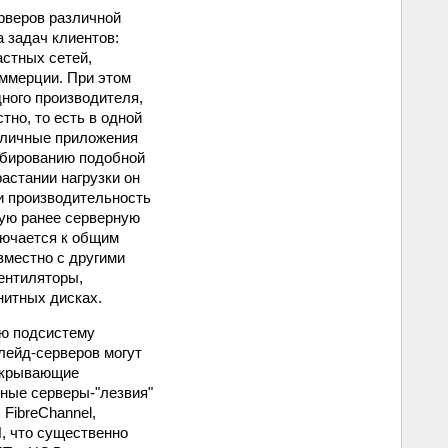
ерверов различной
 задач клиентов:
астных сетей,
оммерции. При этом
ного производителя,
но, то есть в одной
зличные приложения
абированию подобной
астании нагрузки он
и производительность
ную ранее серверную
лючается к общим
овместно с другими
вентиляторы,
нитных дисках.
ую подсистему
лейд-серверов могут
окрывающие
нные серверы-"лезвия"
 FibreChannel,
N, что существенно