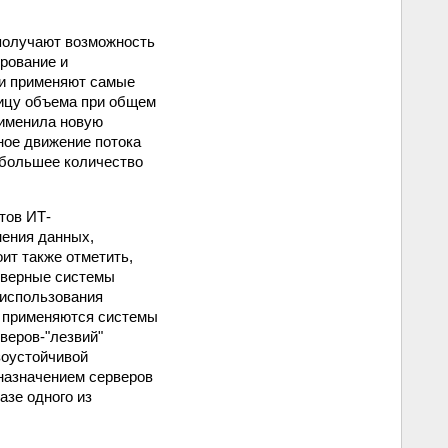
 получают возможность
рование и
ли применяют самые
ицу объема при общем
рименила новую
ьное движение потока
 большее количество
тов ИТ-
нения данных,
ит также отметить,
рверные системы
 использования
, применяются системы
веров-"лезвий"
зоустойчивой
еназначением серверов
азе одного из