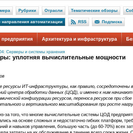
мера
Рубрики
Отрасли
Тематические обзоры
Со
 направления автоматизации
RSS
Подписка
 предприятия
Архитектура и инфраструктура
Бе
04: Серверы и системы хранения
еры: уплотняя вычислительные мощности
ов
 ресурсы ИТ-инфраструктуры, как правило, сосредоточены в
ний центра обработки данных (ЦОД), и именно к ним начинаю
мической конфигурации ресурсов, переноса ресурсов при сбое
нтального и вертикального масштабирования при росте нагру
из-за того, что многие вычислительные системы ЦОД предприят
лись на основе сложных и недостаточно гибких платформ, тре
ний и навыков управления, большую часть (до 60-70%) всех за
яли затраты на их обслуживание в течение всего срока жизни.