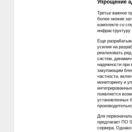
Упрощение а
Третье важное п
более низкие за
комплекте со сп
инфраструктуру 
Еще разрабатыва
усилия на разраб
реализовать ряд
систем, динамич
надежности при 
закупающим блейд
частности, вклю
мониторингу и у
интегрированных 
появляется возм
установленных б
производительно
Для первоначаль
предлагает ПО S
сервера. Однако