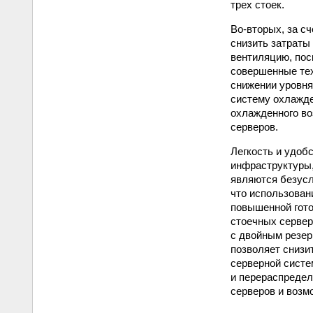
трех стоек.
Во-вторых, за с
снизить затраты
вентиляцию, пос
совершенные тех
снижении уровня
систему охлажден
охлажденного во
серверов.
Легкость и удоб
инфраструктуры,
являются безусл
что использован
повышенной гото
стоечных сервер
с двойным резер
позволяет снизи
серверной систе
и перераспредел
серверов и возм