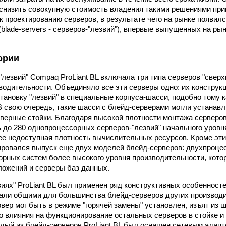
снизить совокупную стоимость владения такими решениями при
к проектированию серверов, в результате чего на рынке появил
(blade-servers - серверов-"лезвий"), впервые выпущенных на р
ории
"лезвий" Compaq ProLiant BL включала три типа серверов "свер
водительности. Объединяло все эти серверы одно: их конструк
тановку "лезвий" в специальные корпуса-шасси, подобно тому ка
В свою очередь, такие шасси с блейд-серверами могли устанавл
верные стойки. Благодаря высокой плотности монтажа серверов
 до 280 однопроцессорных серверов-"лезвий" начального уровня
ее недоступная плотность вычислительных ресурсов. Кроме эти
нировался выпуск еще двух моделей блейд-серверов: двухпроце
рных систем более высокого уровня производительности, кото
ложений и серверы баз данных.
виях" ProLiant BL был применен ряд конструктивных особенносте
али общими для большинства блейд-серверов других производи
вер мог быть в режиме "горячей замены" установлен, изъят из ш
ло влияния на функционирование остальных серверов в стойке и 
ждый из блейд-серверов ProLiant BL был оснащен сетевым адапт