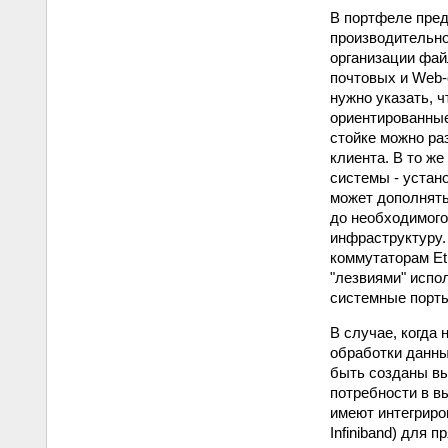
В портфеле пред
производительно
организации фай
почтовых и Web-
нужно указать, 
ориентированные
стойке можно ра
клиента. В то ж
системы - устан
может дополнять
до необходимого
инфраструктуру.
коммутаторам Eth
"лезвиями" испол
системные порты
В случае, когда
обработки данны
быть созданы в
потребности в в
имеют интегриров
Infiniband) для