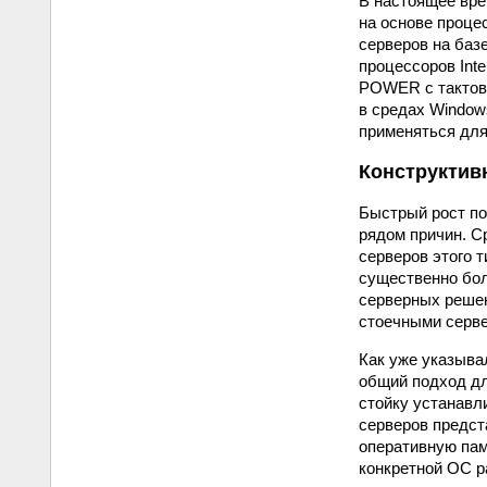
В настоящее вре
на основе проце
серверов на баз
процессоров Inte
POWER с тактово
в средах Windows
применяться для
Конструктив
Быстрый рост по
рядом причин. С
серверов этого 
существенно бол
серверных решен
стоечными серв
Как уже указыва
общий подход дл
стойку устанавл
серверов предст
оперативную пам
конкретной ОС р