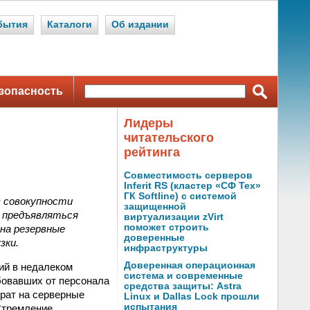
бытия
Каталоги
Об издании
зопасность
Лидеры
читательского
рейтинга
Совместимость серверов
Inferit RS (кластер «СФ Тех»
ГК Softline) с системой
 совокупности
защищенной
т предъявляться
виртуализации zVirt
поможет строить
 на резервные
доверенные
зки.
инфраструктуры
Доверенная операционная
ий в недалеком
система и современные
бовавших от персонала
средства защиты: Astra
трат на серверные
Linux и Dallas Lock прошли
испытания
 Стремление