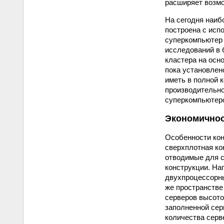
расширяет возмо
На сегодня наиб
построена с исп
суперкомпьютер 
исследований в 
кластера на осн
пока установлен
иметь в полной 
производительно
суперкомпьютеро
Экономично
Особенности кон
сверхплотная ко
отводимые для с
конструкции. На
двухпроцессорных
же пространстве
серверов высото
заполненной сер
количества серв