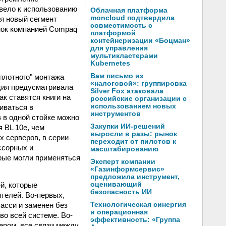
вело к использованию
Облачная платформа
moncloud подтвердила
ся новый сегмент
совместимость с
ынок компанией Compaq
платформой
контейнеризации «Боцман»
для управления
мультикластерами
Kubernetes
Вам письмо из
хплотного" монтажа
«налоговой»: группировка
ция предусматривала
Silver Fox атаковала
к ставятся книги на
российские организации с
использованием новых
иваться в
инструментов
 в одной стойке можно
Закупки ИИ-решений
 BL 10e, чем
выросли в разы: рынок
х серверов, в серии
переходит от пилотов к
ссорных и
масштабированию
рые могли применяться
Эксперт компании
«Газинформсервис»
предложила инструмент,
оценивающий
й, которые
безопасность ИИ
телей. Во-первых,
Технологическая синергия
асси и заменен без
и операционная
во всей системе. Во-
эффективность: «Группа
ером, все связи между