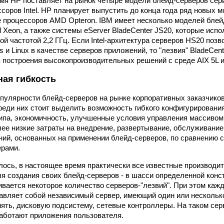
мя НР поставляет на рынок четыре модели блейд-серверов cерии
ссоров Intel. НР планирует выпустить до конца года ряд новых 
е процессоров AMD Opteron. IBM имеет несколько моделей блей
l Xeon, а также системы eServer BladeCenter JS20, которые ис
й частотой 2,2 ГГц. Если Intel-архитектура серверов HS20 позв
 и Linux в качестве серверов приложений, то "лезвия" BladeCent
 построения высокопроизводительных решений с среде AIX 5L и 
ная гибкость
пулярности блейд-серверов на рынке корпоративных заказчико
реди них стоит выделить возможность гибкого конфигурировани
типа, экономичность, улучшенные условия управления массивом 
ее низкие затраты на внедрение, развертывание, обслуживани
ий, основанных на применении блейд-серверов, по сравнению 
ерами.
лось, в настоящее время практически все известные производи
я создания своих блейд-серверов - в шасси определенной конс
ивается некоторое количество серверов-"лезвий". При этом кажд
авляет собой независимый сервер, имеющий один или нескольк
ять, дисковую подсистему, сетевые контроллеры. На таком се
аботают приложения пользователя.