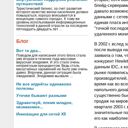
путешествий
блейд-серверами
Туристический бизнес, за счет развития
давало возможно
которого качество жизни населения должно
повышаться, хорошо вписывается в
данными с сетево
концепцию «умного города». К тому же
единая плата ин
уровень использования информационных
технологий в данной отрасли за последние
"точкой последов
пятнадцать-двадцать лет …
удаленного мони
Блог
В 2002 г. вслед 
после вывода на
Вот те два...
заявила о том, ч
Поводом для написания этого блога стала
уже вторая в течение года массовая
конкурент Hewle
вирусная эпидемия. И это стало очень
неприятным прецедентом. Ведь столь
данным IDC, к ко
масштабных заражений не было уже очень
рынке появились
давно. Впрочем, данная ситуация была
ожидаемой. Эпидемию вызвали …
производителей,
время как во вс
Не все апдейты одинаково
полезны
напольного диза
существенно быс
Утечки бывают разными
продаж на мирово
Здравствуй, племя младое,
квартале 2003 г.
незнакомое...
значительные по
Инновации для сетей X5
его как наиболе