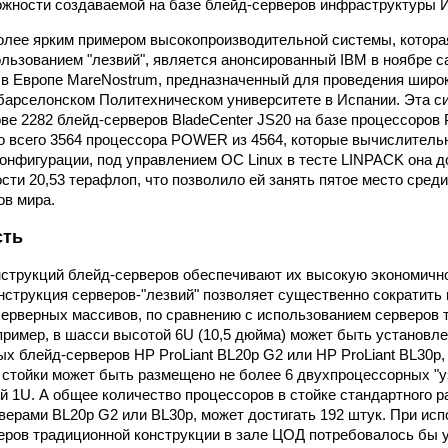
жности создаваемой на базе блейд-серверов инфраструктуры 
олее ярким примером высокопроизводительной системы, котора
ользованием "лезвий", является анонсированный IBM в ноябре
в Европе MareNostrum, предназначенный для проведения широк
барселонском Политехническом университете в Испании. Эта си
ове 2282 блейд-серверов BladeCenter JS20 на базе процессоров
о всего 3564 процессора POWER из 4564, которые вычислитель
конфигурации, под управлением ОС Linux в тесте LINPACK она д
сти 20,53 терафлоп, что позволило ей занять пятое место сре
в мира.
сть
струкций блейд-серверов обеспечивают их высокую экономично
нструкция серверов-"лезвий" позволяет существенно сократит
ерверных массивов, по сравнению с использованием серверов 
пример, в шасси высотой 6U (10,5 дюйма) может быть установле
 блейд-серверов HP ProLiant BL20p G2 или HP ProLiant BL30p, 
 стойки может быть размещено не более 6 двухпроцессорных "у
й 1U. А общее количество процессоров в стойке стандартного р
верами BL20p G2 или BL30p, может достигать 192 штук. При исп
еров традиционной конструкции в зале ЦОД потребовалось бы 