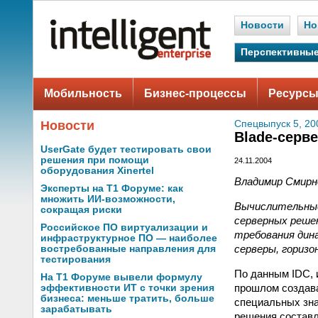
Новости
Но
Перспективные
Мобильность
Бизнес-процессы
Ресурсы
Новости
Спецвыпуск 5, 20
Blade-серв
UserGate будет тестировать свои
решения при помощи
24.11.2004
оборудования Xinertel
Владимир Смирн
Эксперты на Т1 Форуме: как
множить ИИ-возможности,
Вычислительные
сокращая риски
серверных реше
Российское ПО виртуализации и
требования дина
инфраструктурное ПО — наиболее
серверы, горизо
востребованные направления для
тестирования
По данным IDC, 
На Т1 Форуме вывели формулу
прошлом создава
эффективности ИТ с точки зрения
бизнеса: меньше тратить, больше
специальных зна
зарабатывать
решения составл