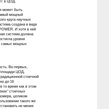
ИТ в ЦОД.
я может быть
 самый мощный
ого круга научных
стема создана в виде
 POWER. И хотя в ней
ная система должна
остигла уровня
ди самых мощных
сть. Во-первых,
ь площади ЦОД,
традиционной стоечной
но до 16
в то время как в этом
зких" стоечных
азмера, целиком
ользовании такого же
установить не менее