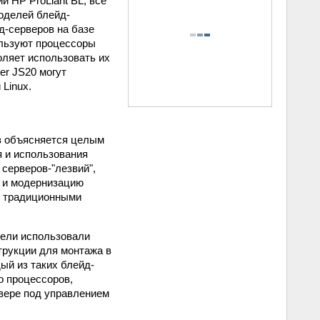
 НР ProLiant BL, все
моделей блейд-
д-серверов на базе
пользуют процессоры
оляет использовать их
er JS20 могут
Linux.
в объясняется целым
я и использования
серверов-"лезвий",
е и модернизацию
с традиционными
тели использовали
трукции для монтажа в
ый из таких блейд-
о процессоров,
рвере под управлением