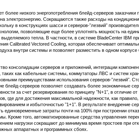
чет более низкого энергопотребления блейд-серверов заказчики
 на электроэнергию. Сокращаются также расходы на кондициони
кольку в конструкциях шасси и серверов-"лезвий" производите
нологии, позволяющие еще более уплотнять мощность на един
 выделяемого тепла. В частности, в системе BladeCenter IBM п
ия Calibrated Vectored Cooling, которая обеспечивает оптимал
здуха внутри системы и позволяет разместить в одном корпусе
ство консолидации серверов и приложений, интеграции компонен
 таких как кабельные системы, коммутаторы ЛВС и систем хра
овными преимуществами использования серверов-"лезвий". Сто
ие блейд-серверов позволяет создавать более экономичные се
вности за счет резервирования по принципу "N+1", в отличие от
ов, где для достижения максимальной надежности, как правило
вированием и избыточностью "1+1". В результате внедрение сер
ть единовременные затраты почти на 100% при построении отка
мы. Кроме того, автоматизированные средства управления пер
ением нагрузки сокращают до минимума время простоев при отк
ожных аппаратных и программных сбоях.