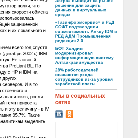
Астра» выводит на рынок
решение для защиты
утатор полки, что
данных в виртуальных
жения скорости обмена
средах
L использовалась
«Газинформсервис» и РЕД
общей защищенной
СОФТ подтвердили
ках и их локального и
совместимость Ankey IDM и
РЕД АДМ Промышленная
редакция 2.0
ичем всего год спустя
БФТ-Холдинг
модернизировал
(декабрь 2002 г.) IBM
информационную систему
штук. Ее главный
Алтайкрайимущества
ва ProLiant BL. По
28% работодателей
яду с НР и IBM на
опасаются ухода
м других
сотрудников из-за уровня
заработной платы
 серверов. И в то
 стоечного и
Мы в социальных
м аналитиков, росли
сетях
ый темп прироста
 и эту величину - в IV
тавил 95,7%. Такие
 аналитикам выделить