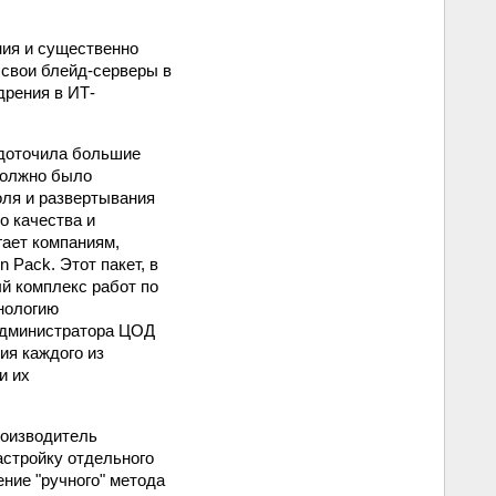
ния и существенно
 свои блейд-серверы в
рения в ИТ-
едоточила большие
 должно было
оля и развертывания
о качества и
гает компаниям,
 Pack. Этот пакет, в
ый комплекс работ по
хнологию
у администратора ЦОД
ия каждого из
и их
роизводитель
астройку отдельного
ние "ручного" метода