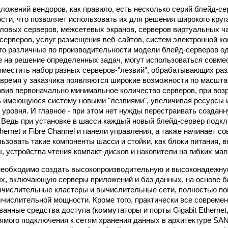
ложений вендоров, как правило, есть несколько серий блейд-с
сти, что позволяет использовать их для решения широкого круга
ловых серверов, межсетевых экранов, серверов виртуальных ч
серверов, услуг размещения веб-сайтов, систем электронной к
что различные по производительности модели блейд-серверов од
 на решение определенных задач, могут использоваться совмест
зместить набор разных серверов-"лезвий", обрабатывающих ра
е время у заказчика появляются широкие возможности по масшт
овив первоначально минимальное количество серверов, при возр
 имеющуюся систему новыми "лезвиями", увеличивая ресурсы 
 уровня. И главное - при этом нет нужды перестраивать создан
 Ведь при установке в шасси каждый новый блейд-сервер подк
ernet и Fibre Channel и панели управления, а также начинает с
ьзовать такие компоненты шасси и стойки, как блоки питания, 
, устройства чтения компакт-дисков и накопители на гибких маг
 необходимо создать высокопроизводительную и высоконадежн
х, включающую серверы приложений и баз данных, на основе б
ычислительные кластеры и вычислительные сети, полностью п
ычислительной мощности. Кроме того, практически все совреме
анные средства доступа (коммутаторы и порты Gigabit Ethernet,
 прямого подключения к сетям хранения данных в архитектуре SA