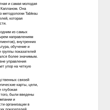
стная и самая молодая
и Капланом. Она
 методологии Tableau
елей, которая
сти.
 одним из самых
тырем направлениям
лиентов), внутренних
тура, обучение и
е группы показателей
вался более значимым.
овне управления
ет упор на четкую
ственных связей
гические карты, цели,
е глубокая
 того, были введены
омпании и
ти организации в
их показателей.