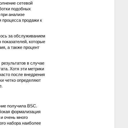
олнение сетевой
аботки подобных
 при анализе
и процесса продажи к
лось за обслуживанием
р показателей, которые
ия, а также процент
 результатов в случае
ата. Хотя эти метрики
часто после внедрения
ки четко определяют
е.
ние получила BSC.
убокая формализация
 и очень много
ого набора наиболее