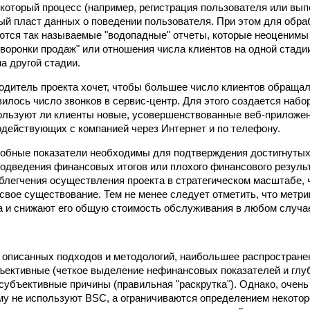
который процесс (например, регистрация пользователя или вып
ый пласт данных о поведении пользователя. При этом для обр
тся так называемые "водопадные" отчеты, которые неоценимы
воронки продаж" или отношения числа клиентов на одной стади
а другой стадии.
одитель проекта хочет, чтобы большее число клиентов обраща
зилось число звонков в сервис-центр. Для этого создается набо
ользуют ли клиенты новые, усовершенствованные веб-приложен
одействующих с компанией через Интернет и по телефону.
добные показатели необходимы для подтверждения достигнутых
одведения финансовых итогов или плохого финансового результ
блегчения осуществления проекта в стратегическом масштабе, 
свое существование. Тем не менее следует отметить, что метри
а и снижают его общую стоимость обслуживания в любом случа
х описанных подходов и методологий, наибольшее распростране
бъективные (четкое выделение нефинансовых показателей и гл
 субъективные причины (правильная "раскрутка"). Однако, очень
му не используют BSC, а ограничиваются определением некотор