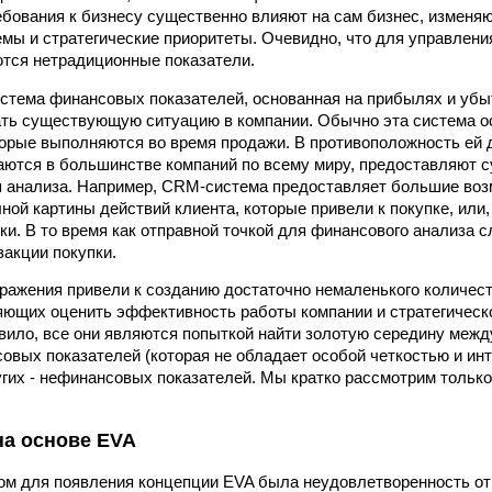
бования к бизнесу существенно влияют на сам бизнес, изменя
емы и стратегические приоритеты. Очевидно, что для управлен
тся нетрадиционные показатели.
стема финансовых показателей, основанная на прибылях и убы
ть существующую ситуацию в компании. Обычно эта система о
торые выполняются во время продажи. В противоположность ей 
аются в большинстве компаний по всему миру, предоставляют 
 анализа. Например, CRM-система предоставляет большие воз
ной картины действий клиента, которые привели к покупке, или,
пки. В то время как отправной точкой для финансового анализа 
акции покупки.
ражения привели к созданию достаточно немаленького количес
яющих оценить эффективность работы компании и стратегическ
авило, все они являются попыткой найти золотую середину меж
овых показателей (которая не обладает особой четкостью и ин
гих - нефинансовых показателей. Мы кратко рассмотрим тольк
на основе EVA
м для появления концепции EVA была неудовлетворенность от