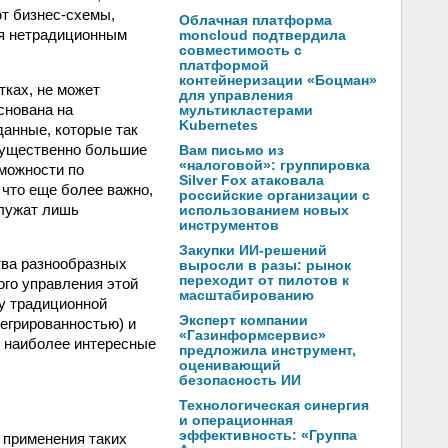
ют бизнес-схемы,
Облачная платформа
ия нетрадиционным
moncloud подтвердила
совместимость с
платформой
контейнеризации «Боцман»
тках, не может
для управления
снована на
мультикластерами
Kubernetes
данные, которые так
существенно большие
Вам письмо из
«налоговой»: группировка
можности по
Silver Fox атаковала
 что еще более важно,
российские организации с
служат лишь
использованием новых
инструментов
Закупки ИИ-решений
тва разнообразных
выросли в разы: рынок
переходит от пилотов к
ого управления этой
масштабированию
ду традиционной
Эксперт компании
тегрированностью) и
«Газинформсервис»
о наиболее интересные
предложила инструмент,
оценивающий
безопасность ИИ
Технологическая синергия
и операционная
эффективность: «Группа
 применения таких