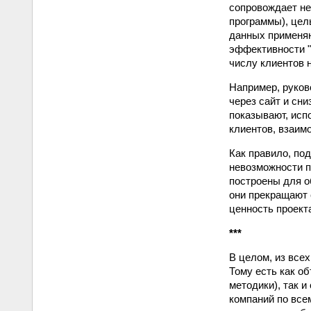
сопровождает не
программы), цел
данных применяю
эффективности "
числу клиентов н
Например, руков
через сайт и сни
показывают, исп
клиентов, взаим
Как правило, по
невозможности п
построены для о
они прекращают 
ценность проект
***
В целом, из все
Тому есть как о
методики), так и
компаний по все