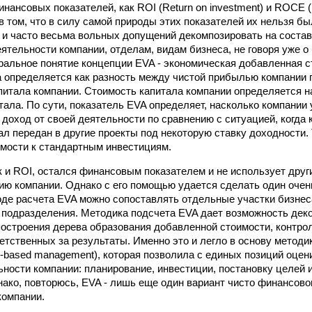
ансовых показателей, как ROI (Return on investment) и ROCE (R
в том, что в силу самой природы этих показателей их нельзя бы
и часто весьма вольных допущений декомпозировать на соста
ятельности компании, отделам, видам бизнеса, не говоря уже о 
ральное понятие концепции EVA - экономическая добавленная с
на определяется как разность между чистой прибылью компании 
питала компании. Стоимость капитала компании определяется н
тала. По сути, показатель EVA определяет, насколько компании
доход от своей деятельности по сравнению с ситуацией, когда
ал передан в другие проекты под некоторую ставку доходности. 
мости к стандартным инвестициям.
ак и ROI, остался финансовым показателем и не использует друг
ю компании. Однако с его помощью удается сделать один очень
роде расчета EVA можно сопоставлять отдельные участки бизнес
подразделения. Методика подсчета EVA дает возможность деко
остроения дерева образования добавленной стоимости, контро
етственных за результаты. Именно это и легло в основу методи
-based management), которая позволила с единых позиций оце
ности компании: планирование, инвестиции, постановку целей 
ако, повторюсь, EVA - лишь еще один вариант чисто финансово
компании.