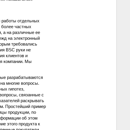
и работы отдельных
о более частных
, а на различные ее
ежд на электронный
торым требовались
ния BSC руки не
ия клиентов и
ия компании. Мы
орые разрабатываются
 на многие вопросы.
ных гипотез,
вопросы, связанные с
казателей раскрывать
ем. Простейший пример
ицы продукции, по
нформации об этом
ие этого продукта к
вленные покупатели,