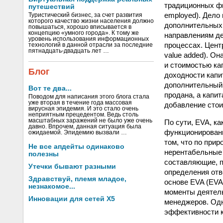
традиционных фин
путешествий
employed). Дело 
Туристический бизнес, за счет развития
которого качество жизни населения должно
дополнительных 
повышаться, хорошо вписывается в
концепцию «умного города». К тому же
направлениям де
уровень использования информационных
процессах. Цент
технологий в данной отрасли за последние
пятнадцать-двадцать лет …
value added). О
и стоимостью ка
Блог
доходности капи
дополнительный 
Вот те два...
продана, а капит
Поводом для написания этого блога стала
уже вторая в течение года массовая
добавление стои
вирусная эпидемия. И это стало очень
неприятным прецедентом. Ведь столь
масштабных заражений не было уже очень
По сути, EVA, к
давно. Впрочем, данная ситуация была
функционировани
ожидаемой. Эпидемию вызвали …
том, что по при
Не все апдейты одинаково
нерентабельные 
полезны
составляющие, п
Утечки бывают разными
определения отв
Здравствуй, племя младое,
основе EVA (EVA
незнакомое...
моменты деятель
Инновации для сетей X5
менеджеров. Одн
эффективности 