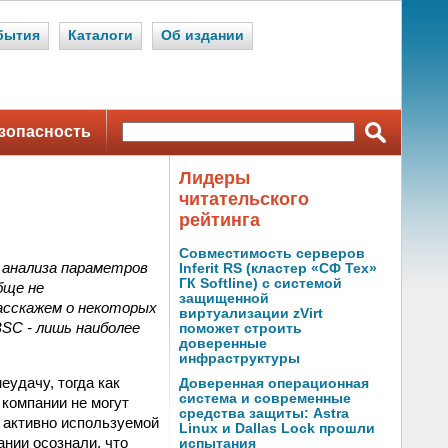
бытия
Каталоги
Об издании
зопасность
Лидеры
читательского
рейтинга
Совместимость серверов
 анализа параметров
Inferit RS (кластер «СФ Тех»
ГК Softline) с системой
бще не
защищенной
расскажем о некоторых
виртуализации zVirt
SC - лишь наиболее
поможет строить
доверенные
инфраструктуры
еудачу, тогда как
Доверенная операционная
система и современные
 компании не могут
средства защиты: Astra
 активно используемой
Linux и Dallas Lock прошли
нии осознали, что
испытания