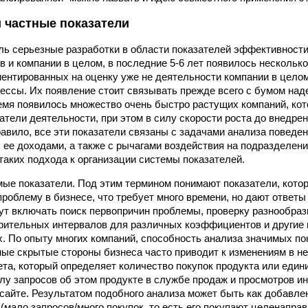
 частные показатели
ль серьезные разработки в области показателей эффективност
в и компании в целом, в последние 5-6 лет появилось нескольк
иентированных на оценку уже не деятельности компании в целом
ессы. Их появление стоит связывать прежде всего с бумом над
ремя появилось множество очень быстро растущих компаний, ко
атели деятельности, при этом в силу скорости роста до внедре
равило, все эти показатели связаны с задачами анализа поведен
с ее доходами, а также с рычагами воздействия на подразделен
таких подхода к организации системы показателей.
ые показатели. Под этим термином понимают показатели, кот
проблему в бизнесе, что требует много времени, но дают ответы
ут включать поиск первопричин проблемы, проверку разнообраз
рительных интервалов для различных коэффициентов и другие 
. По опыту многих компаний, способность анализа значимых по
ые скрытые стороны бизнеса часто приводит к изменениям в н
чета, который определяет количество покупок продукта или един
лу запросов об этом продукте в службе продаж и просмотров и
-сайте. Результатом подобного анализа может быть как добавлен
(мало запросов/много покупок, то есть его покупают целенапра