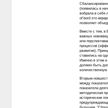
Сбалансированна
(появилась в на
вобрала в себя 
of bord это иер
позволяет объед
Вместе с тем, в
важных нововве
или перспектива
процессов (эффе
развитие). Прин
ставились на од
Именно в этом и
должен быть дос
количественную 
Вторым новшест
между показател
показатели деят
методическая пр
исторические по
предупреждающие
будущем. "Сбала