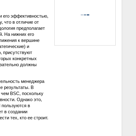
и его эффективностью,
, что в отличие от
дология предполагает
. На нижних его
лижения к вершине
тегические) и
о, присутствуют
торых конкретных
бязательно должны
тельность менеджера
е результаты. В
, чем BSC, поскольку
вности. Однако это,
d пользуются в
ет в создании
ти тех, кто ее строит.