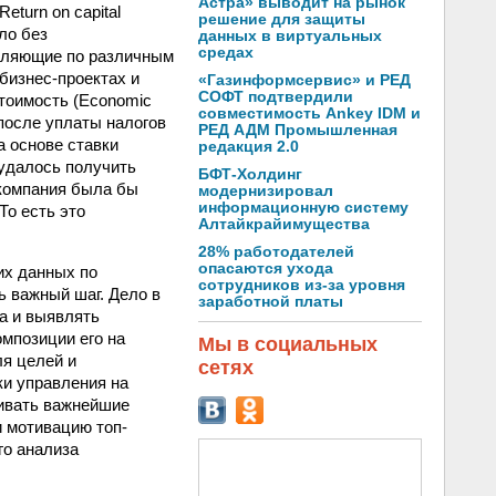
Астра» выводит на рынок
eturn on capital
решение для защиты
ло без
данных в виртуальных
средах
вляющие по различным
бизнес-проектах и
«Газинформсервис» и РЕД
СОФТ подтвердили
тоимость (Economic
совместимость Ankey IDM и
после уплаты налогов
РЕД АДМ Промышленная
а основе ставки
редакция 2.0
 удалось получить
БФТ-Холдинг
 компания была бы
модернизировал
информационную систему
То есть это
Алтайкрайимущества
28% работодателей
опасаются ухода
их данных по
сотрудников из-за уровня
 важный шаг. Дело в
заработной платы
а и выявлять
мпозиции его на
Мы в социальных
ля целей и
сетях
ки управления на
нивать важнейшие
и мотивацию топ-
го анализа