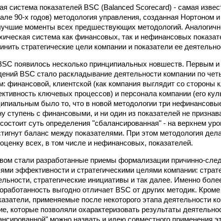
я система показателей BSC (Balanced Scorecard) - самая изве
чале 90-х годов) методология управления, созданная Нортоном 
лучшие моменты всех предшествующих методологий. Аналогично
архическая система как финансовых, так и нефинансовых показат
инить стратегические цели компании и показатели ее деятельно
 BSC появилось несколько принципиальных новшеств. Первым и
дений BSC стало раскладывание деятельности компании по че
м: финансовой, клиентской (как компания выглядит со стороны к
ктивность ключевых процессов) и персонала компании (его куль
ципиальным было то, что в новой методологии три нефинансовы
ну ступень с финансовыми, и ни один из показателей не призна
 состоит суть определения "сбалансированная" - на верхнем ур
тигнут баланс между показателями. При этом методология дела
оценку всех, в том числе и нефинансовых, показателей.
вом стали разработанные приемы формализации причинно-след
ями эффективности и стратегическими целями компании: страте
ельности, стратегические инициативы и так далее. Именно боле
оработанность выгодно отличает BSC от других методик. Кроме
казатели, применяемые после некоторого этапа деятельности к
, которые позволяли охарактеризовать результаты деятельнос
нсированной" можно назвать и идею совместного применения эт