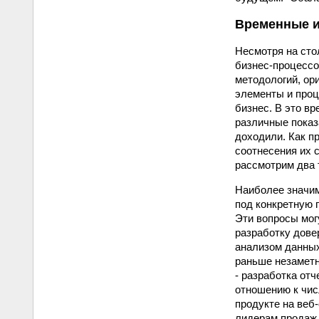
Временные и
Несмотря на сто
бизнес-процессо
методологий, ор
элементы и проц
бизнес. В это в
различные показ
доходили. Как п
соотнесения их 
рассмотрим два 
Наиболее значим
под конкретную 
Эти вопросы мог
разработку дове
анализом данных
раньше незаметн
- разработка от
отношению к чис
продукте на веб
лидерам продаж 