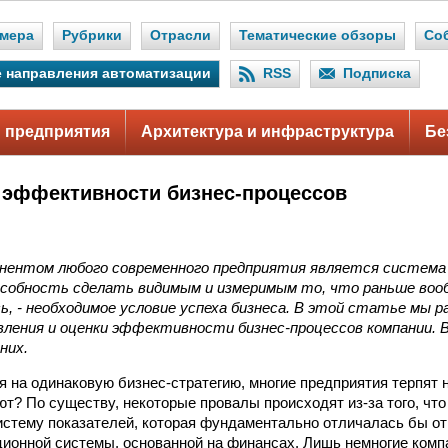
мера
Рубрики
Отрасли
Тематические обзоры
Со
 направления автоматизации
RSS
Подписка
 предприятия
Архитектура и инфраструктура
Бе
 эффективности бизнес-процессов
нентом любого современного предприятия является система
особность сделать видимым и измеримым то, что раньше воо
, - необходимое условие успеха бизнеса. В этой статье мы 
ления и оценки эффективности бизнес-процессов компании. B
них.
я на одинаковую бизнес-стратегию, многие предприятия терпят н
ют? По существу, некоторые провалы происходят из-за того, что
истему показателей, которая фундаментально отличалась бы от
ционной системы, основанной на финансах. Лишь немногие компа