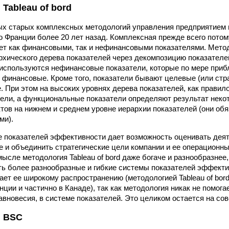
Tableau of bord
ых старых комплексных методологий управления предприятием 
о Франции более 20 лет назад. Комплексная прежде всего потому
ет как финансовыми, так и нефинансовыми показателями. Мето
рхического дерева показателей через декомпозицию показателей
используются нефинансовые показатели, которые по мере приб
 финансовые. Кроме того, показатели бывают целевые (или стра
 При этом на высоких уровнях дерева показателей, как правил
ели, а функциональные показатели определяют результат неко
ктов на нижнем и среднем уровне иерархии показателей (они о
ми).
е показателей эффективности дает возможность оценивать дея
е и объединить стратегические цели компании и ее операционны
ысле методология Tableau of bord даже богаче и разнообразнее
ть более разнообразные и гибкие системы показателей эффекти
ает ее широкому распространению (методологией Tableau of bor
ции и частично в Канаде), так как методология никак не помога
вновесия, в системе показателей. Это целиком остается на совес
я BSC