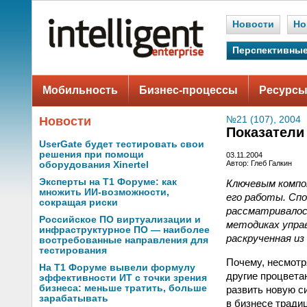
Новости
Но
Перспективные
Мобильность
Бизнес-процессы
Ресурсы
Новости
№21 (107), 2004
Показатели
UserGate будет тестировать свои
решения при помощи
03.11.2004
Автор: Глеб Галкин
оборудования Xinertel
Эксперты на Т1 Форуме: как
Ключевым компо
множить ИИ-возможности,
его работы. Сп
сокращая риски
рассматривалось
Российское ПО виртуализации и
методиках управ
инфраструктурное ПО — наиболее
раскрученная из 
востребованные направления для
тестирования
Почему, несмотр
На Т1 Форуме вывели формулу
другие процвета
эффективности ИТ с точки зрения
бизнеса: меньше тратить, больше
развить новую с
зарабатывать
в бизнесе тради