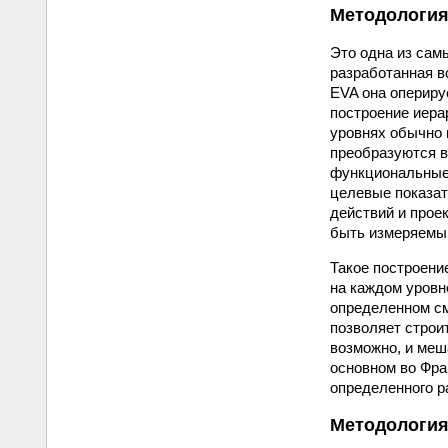
Методология 
Это одна из сам
разработанная в
EVA она опериру
построение иера
уровнях обычно 
преобразуются в
функциональные.
целевые показат
действий и прое
быть измеряемы
Такое построени
на каждом уровн
определенном см
позволяет строи
возможно, и меш
основном во Фран
определенного ра
Методологи