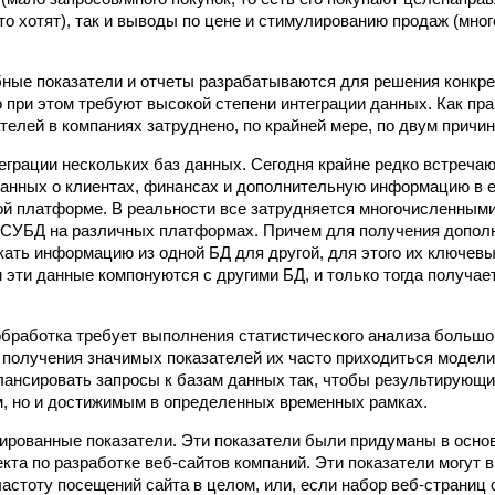
то хотят), так и выводы по цене и стимулированию продаж (мно
ные показатели и отчеты разрабатываются для решения конкре
о при этом требуют высокой степени интеграции данных. Как пр
телей в компаниях затруднено, по крайней мере, по двум причин
еграции нескольких баз данных. Сегодня крайне редко встречаю
анных о клиентах, финансах и дополнительную информацию в 
ой платформе. В реальности все затрудняется многочисленным
 СУБД на различных платформах. Причем для получения допол
кать информацию из одной БД для другой, для этого их ключев
м эти данные компонуются с другими БД, и только тогда получа
обработка требует выполнения статистического анализа большо
 получения значимых показателей их часто приходиться модели
ансировать запросы к базам данных так, чтобы результирующи
, но и достижимым в определенных временных рамках.
ированные показатели. Эти показатели были придуманы в осно
екта по разработке веб-сайтов компаний. Эти показатели могут 
 частоту посещений сайта в целом, или, если набор веб-страниц