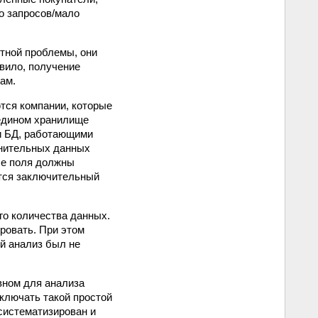
го запросов/мало
тной проблемы, они
авило, получение
ам.
тся компании, которые
едином хранилище
и БД, работающими
нительных данных
ые поля должны
ется заключительный
го количества данных.
ровать. При этом
й анализ был не
вном для анализа
включать такой простой
 систематизирован и