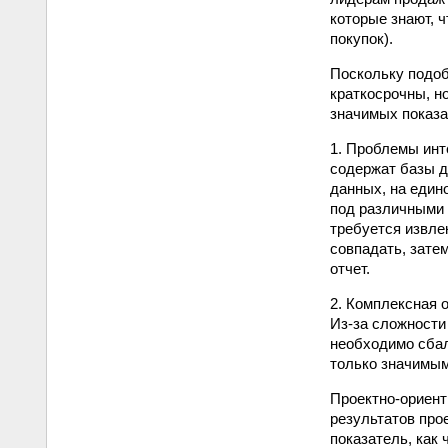
которые знают, ч
покупок).
Поскольку подоб
краткосрочны, н
значимых показа
1. Проблемы инт
содержат базы д
данных, на един
под различными
требуется извле
совпадать, зате
отчет.
2. Комплексная 
Из-за сложности
необходимо сбал
только значимым
Проектно-ориент
результатов про
показатель, как