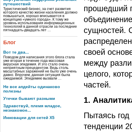
путешествий
прошедший г
Туристический бизнес, за счет развития
которого качество жизни населения должно
повышаться, хорошо вписывается в
объединение
концепцию «умного города». К тому же
уровень использования информационных
технологий в данной отрасли за последние
сущностей. 
пятнадцать-двадцать лет …
распределен
Блог
своей основ
Вот те два...
Поводом для написания этого блога стала
между разли
уже вторая в течение года массовая
вирусная эпидемия. И это стало очень
неприятным прецедентом. Ведь столь
целого, кото
масштабных заражений не было уже очень
давно. Впрочем, данная ситуация была
ожидаемой. Эпидемию вызвали …
частей.
Не все апдейты одинаково
полезны
1. Аналити
Утечки бывают разными
Здравствуй, племя младое,
незнакомое...
Пытаясь год
Инновации для сетей X5
тенденции 2