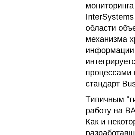
мониторинга 
InterSystems
области объ
механизма х
информации 
интегрирует
процессами 
стандарт Bus
Типичным "г
работу на B
Как и некот
разработавш