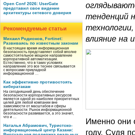
оглядываютс
Open Conf 2026: UserGate
представил свое видение
архитектуры сетевого доверия
тенденций н
технологии,
Рекомендуемые статьи
влияние на 
Михаил Родионов, Fortinet:
Развиваясь по известным законам
В настоящее время информационная
безопасность представляет собой вполне
самостоятельное мощное направление
корпоративной автоматизации.
Естественно, что в таких условиях
направление это все теснее связывается
с вопросами прикладной
информационной …
Как эффективно противостоять
кибератакам
На сегодняшний день обеспечение
безопасности корпоративных ресурсов
является одной из наиболее приоритетных
целей для любой компании вне
зависимости от масштабов и сферы
деятельности. Рынок информационной
безопасности развивается, а это значит,
что и …
Именно они 
Наталья Абрамович, Туристско-
информационный центр Казани:
году. Судя п
Виртуальная поддержка реальных