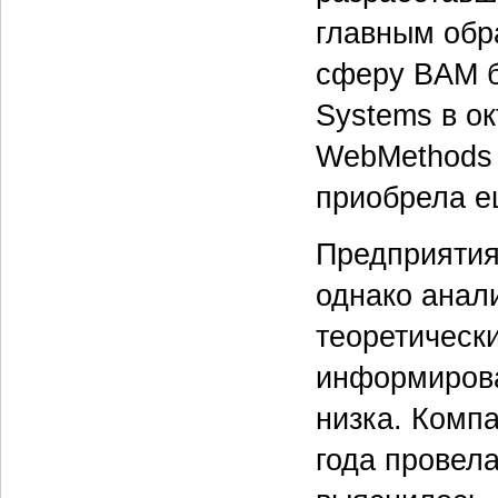
главным обр
сферу BAM б
Systems в о
WebMethods к
приобрела е
Предприятия
однако анали
теоретически
информирова
низка. Комп
года провела