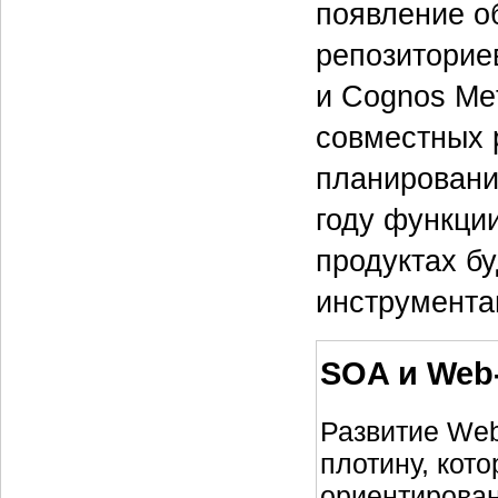
появление о
репозиториев
и Cognos Met
совместных 
планировани
году функции
продуктах б
инструмента
SOA и Web
Развитие Web
плотину, кот
ориентирован