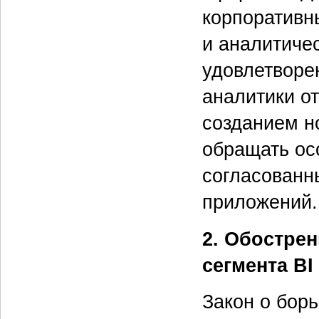
корпоративн
и аналитиче
удовлетворе
аналитики о
созданием н
обращать ос
согласованн
приложений.
2. Обостре
сегмента BI
Закон о бор