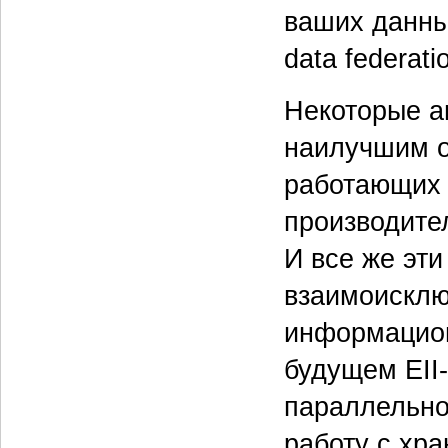
ваших данны
data federat
Некоторые ан
наилучшим о
работающих 
производите
И все же эти
взаимоисклю
информацион
будущем EII
параллельно
работу c хра