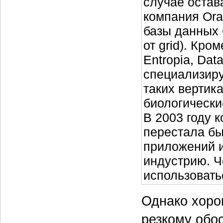
случае остав
компания Ora
базы данных 
от grid). Кро
Entropia, Dat
специализиру
таких вертик
биологически
В 2003 году 
перестала бы
приложений и
индустрию. Ч
использовать
Однако хоро
резкому обо