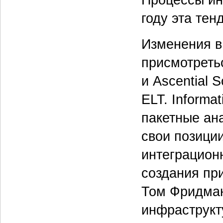
Процессы ин
году эта тен
Изменения в
присмотреть
и Ascential 
ELT. Informa
пакетные ан
свои позици
интеграцион
создания пр
Том Фридман
инфраструкт