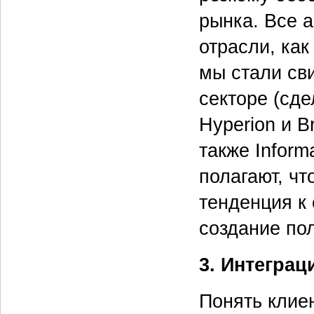
рынка. Все а
отрасли, как
мы стали св
секторе (сде
Hyperion и Br
также Informa
полагают, чт
тенденция к
создание по
3. Интеграц
Понять клие