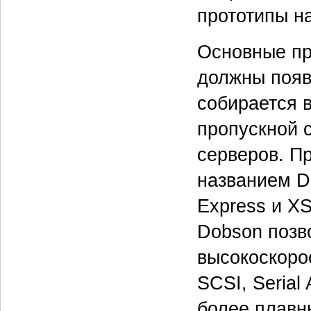
прототипы на
Основные пр
должны появи
собирается в
пропускной с
серверов. П
названием D
Express и XS
Dobson позв
высокоскоро
SCSI, Serial
более плавн