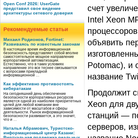
Open Conf 2026: UserGate
счет увелич
представил свое видение
архитектуры сетевого доверия
Intel Xeon 
Рекомендуемые статьи
процессоров
Михаил Родионов, Fortinet:
объявить пер
Развиваясь по известным законам
В настоящее время информационная
изготовленны
безопасность представляет собой вполне
самостоятельное мощное направление
корпоративной автоматизации.
Potomac), и
Естественно, что в таких условиях
направление это все теснее связывается
с вопросами прикладной
название Twi
информационной …
Как эффективно противостоять
кибератакам
Продолжит св
На сегодняшний день обеспечение
безопасности корпоративных ресурсов
является одной из наиболее приоритетных
Xeon для дв
целей для любой компании вне
зависимости от масштабов и сферы
деятельности. Рынок информационной
станций — п
безопасности развивается, а это значит,
что и …
серверов, из
Наталья Абрамович, Туристско-
информационный центр Казани:
Виртуальная поддержка реальных