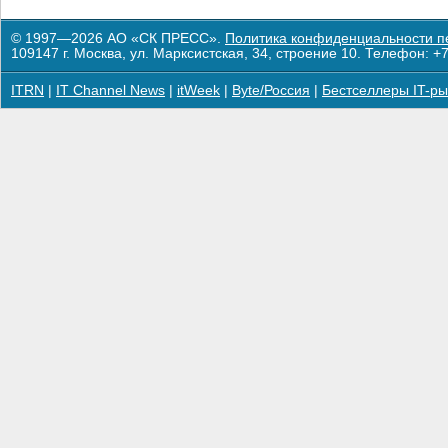
© 1997—2026 АО «СК ПРЕСС».
Политика конфиденциальности п
109147 г. Москва, ул. Марксистская, 34, строение 10. Телефон: +7
ITRN
|
IT Channel News
|
itWeek
|
Byte/Россия
|
Бестселлеры IT-ры