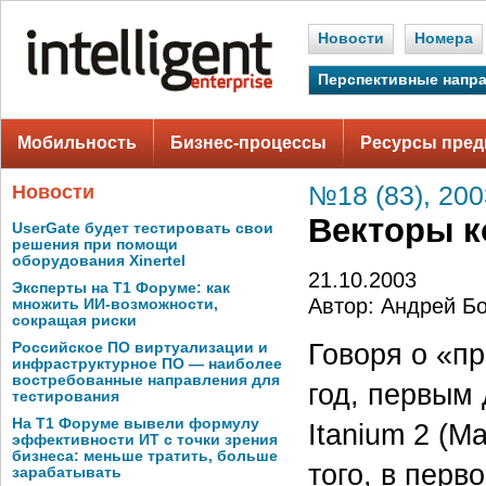
Новости
Номера
Перспективные напр
Мобильность
Бизнес-процессы
Ресурсы пред
Новости
№18 (83), 200
Векторы к
UserGate будет тестировать свои
решения при помощи
оборудования Xinertel
21.10.2003
Эксперты на Т1 Форуме: как
Автор: Андрей Б
множить ИИ-возможности,
сокращая риски
Говоря о «п
Российское ПО виртуализации и
инфраструктурное ПО — наиболее
востребованные направления для
год, первым
тестирования
На Т1 Форуме вывели формулу
Itanium 2 (M
эффективности ИТ с точки зрения
бизнеса: меньше тратить, больше
того, в пер
зарабатывать