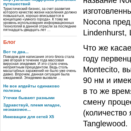
название No
путешествий
изготовленны
Туристический бизнес, за счет развития
которого качество жизни населения должно
повышаться, хорошо вписывается в
Nocona пред
концепцию «умного города». К тому же
уровень использования информационных
технологий в данной отрасли за последние
пятнадцать-двадцать лет …
Lindenhurst,
Блог
Что же каса
Вот те два...
году первенц
Поводом для написания этого блога стала
уже вторая в течение года массовая
вирусная эпидемия. И это стало очень
Montecito, 
неприятным прецедентом. Ведь столь
масштабных заражений не было уже очень
давно. Впрочем, данная ситуация была
90 нм и име
ожидаемой. Эпидемию вызвали …
Не все апдейты одинаково
в то же врем
полезны
Утечки бывают разными
смену проце
Здравствуй, племя младое,
незнакомое...
(количество 
Инновации для сетей X5
Tanglewood.