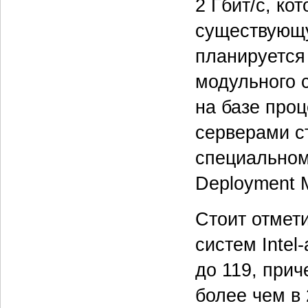
2 Гбит/с, ко
существующу
планируется
модульного 
на базе про
серверами с
специальному
Deployment 
Стоит отмет
систем Intel
до 119, при
более чем в 