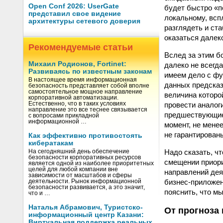
Open Conf 2026: UserGate
будет быстро «по
представил свое видение
локальному, вспл
архитектуры сетевого доверия
разглядеть и ст
оказаться далек
Рекомендуемые статьи
Вслед за этим б
Михаил Родионов, Fortinet:
далеко не всегд
Развиваясь по известным законам
имеем дело с фу
В настоящее время информационная
данных предсказ
безопасность представляет собой вполне
самостоятельное мощное направление
величина которо
корпоративной автоматизации.
провести аналоги
Естественно, что в таких условиях
направление это все теснее связывается
предшествующие 
с вопросами прикладной
информационной …
момент, не мене
не гарантирован
Как эффективно противостоять
кибератакам
Надо сказать, ч
На сегодняшний день обеспечение
безопасности корпоративных ресурсов
смещении приори
является одной из наиболее приоритетных
целей для любой компании вне
направлений дея
зависимости от масштабов и сферы
бизнес-приложен
деятельности. Рынок информационной
безопасности развивается, а это значит,
пояснить, что мы
что и …
Наталья Абрамович, Туристско-
От прогноза
информационный центр Казани:
Виртуальная поддержка реальных