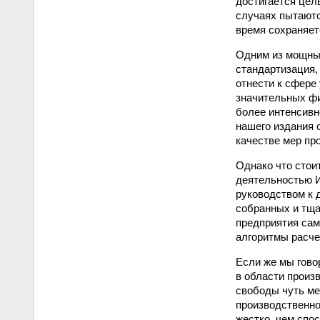
достигается цел
случаях пытаютс
время сохраняет
Одним из мощных
стандартизация,
отнести к сфере
значительных фи
более интенсивн
нашего издания 
качестве мер пр
Однако что стои
деятельностью И
руководством к 
собранных и тща
предприятия са
алгоритмы расчет
Если же мы гово
в области произ
свободы чуть ме
производственно
жестко, чем спо