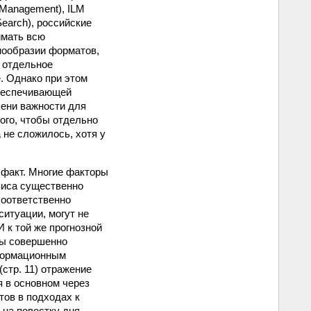
 Management), ILM
Search), российские
имать всю
нообразии форматов,
к отдельное
. Однако при этом
обеспечивающей
ени важности для
того, чтобы отдельно
не сложилось, хотя у
 факт. Многие факторы
зиса существенно
соответственно
итуации, могут не
 к той же прогнозной
овы совершенно
нформационным
стр. 11) отражение
 в основном через
тов в подходах к
 на повестку дня