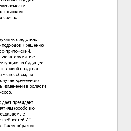
еживаемости
 не слишком
о сейчас.
твующих средствах
е подходов к решению
ес-приложений,
ьзователями, и с
ситуацию на будущее,
по кривой спадов и
ым способом, не
 случае временного
ть изменений в области
меров.
 дает президент
иятиям (особенно
создаваемые
отребностей ИТ-
х. Таким образом