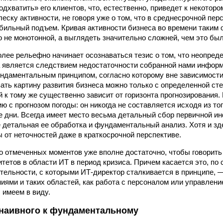
дхватить» его клиентов, что, естественно, приведет к некотором
еску активности, не говоря уже о том, что в среднесрочной пер
абильный подъем. Кривая активности бизнеса во времени таким
о не монотонной, а выглядеть значительно сложней, чем это был
олее рельефно начинает осознаваться тезис о том, что неопред
а является следствием недостаточности собранной нами инфор
ндаментальным принципом, согласно которому вне зависимости
ать картину развития бизнеса можно только с определенной ст
й к тому же существенно зависит от горизонта прогнозирования
ю с прогнозом погоды: он никогда не составляется исходя из тог
дни. Всегда имеет место весьма детальный сбор первичной и
е детальная ее обработка и фундаментальный анализ. Хотя и зде
ы от неточностей даже в краткосрочной перспективе.
то отмеченных моментов уже вполне достаточно, чтобы говорить
тетов в области ИТ в период кризиса. Причем касается это, по 
тельности, с которыми ИТ-директор сталкивается в принципе, 
иями и таких областей, как работа с персоналом или управлени
 имеем в виду.
 наивного к фундаментальному