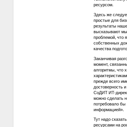
ресурсом.
Здесь же следуе
простые для биз
результаты наше
высказывают мыс
проблемой, что 
собственных дох
качества подгот
Заканчивая разг
момент, связанн
алгоритмы, что х
характеристикам
прежде всего име
достоверность и
СоДИТ ИТ-директ
можно сделать н
потребовало бы 
информацией».
Тут надо сказат
ресурсами на рос