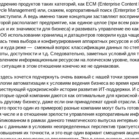
дрению продуктов таких категорий, как ECM (Enterprise Content
ecycle Management) или, скажем, корпоративный поиск (Enterprise 
риступили. А ведь именно такие концепции заставляют восприн
орой располагает предприятие, как единое целое (при всем раз
ых и их значимости для бизнеса) и развивать управление ею ка
 Об использовании хранилищ и датацентров говорили куда чаще
ась тема выбора и конфигурирования аппаратных ресурсов и 
и куда реже — смежный вопрос классификации данных по степ
оты, доступности и т.д. Следовательно, заметных условий для 
влением информационным ресурсом на логическом уровне, пока 
 ситуация в этом отношении конечно же не одинаковая.
здесь хочется подчеркнуть очень важный с нашей точки зрения
ологии автоматизации к условиям ведения бизнеса во время кри
шествующей «докризисной» истории развития ИТ-поддержки. И 
оторые одной компании даются как оптимальные для кризисной с
ь другому бизнесу, даже если они принадлежат одной отрасли. И
 это просто один из примеров) разные компании могут быть гот
ом числе и в отношении зрелости управления корпоративным и
бликованном в рамках данного тематического выпуска интервью (
ы с данными в условиях неопределенных перспектив трактуется
овышения их точности, и это еще один вариант смещения акцен
ационным ресурсом на предприятии. Это в свою очередь ставит