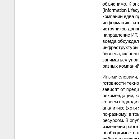
объяснимо. К вне
(Information Lif
компании едва п
информацию, кот
источников данн
направление ИТ.
всегда обсуждал
инфраструктуры 
бизнеса, их полн
заниматься упра
разных компаний
Иными словами, 
готовности техн
зависят от пред
рекомендации, к
совсем подходит
аналитике (хотя
по‑разному, в т
ресурсом. В опу
изменений работ
необходимость п
работе с информ