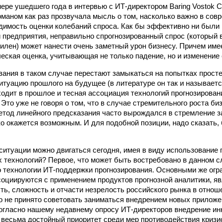
ре ушедшего года в интервью с ИТ-директором Baring Vostok Cap
маном как раз прозвучала мысль о том, насколько важно в сов
димость оценки колебаний спроса. Как бы эффективно ни были
 предприятия, неправильно спрогнозированный спрос (который в
билен) может нанести очень заметный урон бизнесу. Причем име
еская оценка, учитывающая не только падение, но и изменение 
ания в таком случае перестают замыкаться на попытках прос
итуацию прошлого на будущее (в литературе он так и называет
ходит в прошлое и тесная ассоциация технологий прогнозирован
Это уже не говоря о том, что в случае стремительного роста би
тод линейного предсказания часто вырождался в стремление з
ко окажется возможным. И для подобной позиции, надо сказать
 ситуации можно двигаться сегодня, имея в виду использование
технологий? Первое, что может быть востребовано в данном сл
 технологии ИТ-поддержки прогнозирования. Основными же огр
социируются с применением продуктов прогнозной аналитики, я
ть, сложность и отчасти незрелость российского рынка в отнош
о не принято советовать заниматься внедрением новых приложе
согласно нашему недавнему опросу ИТ-директоров внедрение и
 весьма достойный приоритет среди мер противодействия криз