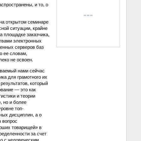
спространены, и то, о
на открытом семинаре
сной ситуации, крайне
а площадке заказчика,
ствами электронных
ненных серверов баз
о ее словам,
еко не освоен.
иваемый нами сейчас
ика для грамотного их
 результатов, который
ование — это как
истики и теории
, но и более
ровне топ-
ных дисциплин, а о
в вопрос
арших товарищей» в
ределенности за счет
ко с человеческим