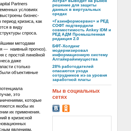
Астра» выводит на рынок
ital Partners
решение для защиты
ременных условиях
данных в виртуальных
средах
 выстроены бизнес-
 период кризиса, как
«Газинформсервис» и РЕД
СОФТ подтвердили
ется в виду
совместимость Ankey IDM и
структуры спроса.
РЕД АДМ Промышленная
редакция 2.0
тейшими методами
БФТ-Холдинг
ся — наивный прогноз).
модернизировал
ия с простой линейной
информационную систему
Алтайкрайимущества
знеса даже
апасти столько
28% работодателей
опасаются ухода
, были объективные
сотрудников из-за уровня
заработной платы
 потенциала
Мы в социальных
учае, это
сетях
аничениями, которые
вляются якобы их
ении их применения.
ний в кризисной
нновационных
исным явлениям.