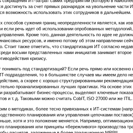
ь сокращения ИТ-затрат самих предприятий (которую в наиболе
я достигнуть за счет прямых разнарядок на увольнение части И
ся возможность использовать этих сотрудников в дальнейшем.
 способов сужения границ неопределенности является, как изв
 и если речь идет об использовании опробованных методологий,
 управления. Кроме того, данная деятельность по идее не долж
нансовых ресурсов, и именно потому об этом направлении сейч
о. Стоит также отметить, что стандартизация ИТ согласно нед
среди восьми представленных нами инициатив занимает второе 
отиводействия кризису.
т понимать под стандартизаций? Если речь прямо или косвенно 
Т-подразделения, то в большинстве случаев мы имеем дело н
действию, а скорее с хорошо структурированными рекомендаци
тельно проанализированных лучших практиках. На основе этих
ми разрабатывают бизнес-процессы, выделяют ключевые показ
ов и т. д. Таковыми можно считать CobIT, ISO 27000 или же ITIL.
рим о методиках, более тесно привязанных к ИТ‑системам (нап
водственного планирования или управления цепочками поставок),
ньше, хотя и это положение меняется. Например, оптимизацио
го планирования или принципы «бережливого» производства тр
собы расчетов, заложенные в более традиционную MRPII.