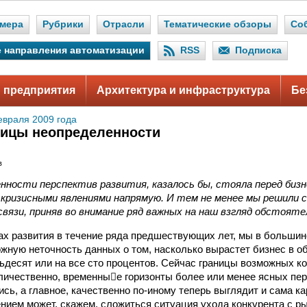
мера
Рубрики
Отрасли
Тематические обзоры
Со
 направления автоматизации
RSS
Подписка
 предприятия
Архитектура и инфраструктура
Бе
евраля 2009 года
ницы неопределенности
в
нности перспектив развития, казалось бы, стояла перед бизне
с кризисными явлениями напрямую. И тем не менее мы решили
связи, приняв во внимание ряд важных на наш взгляд обстоят
зах развития в течение ряда предшествующих лет, мы в большин
жную неточность данных о том, насколько вырастет бизнес в
тьдесят или на все сто процентов. Сейчас границы возможных к
ичественно, временные горизонты более или менее ясных пер
сь, а главное, качественно по‑иному теперь выглядит и сама ка
ием может, скажем, сложиться ситуация ухода конкурента с ры