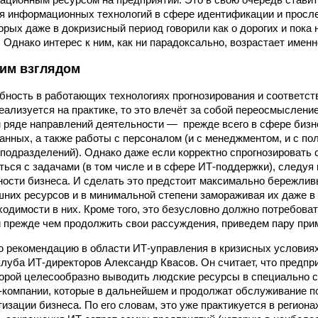
я информационных технологий в сфере идентификации и просл
торых даже в докризисный период говорили как о дорогих и пока
 Однако интерес к ним, как ни парадоксально, возрастает именн
им взглядом
ебность в работающих технологиях прогнозирования и соответс
еализуется на практике, то это влечёт за собой переосмыслени
 ряде направлений деятельности — прежде всего в сфере бизн
анных, а также работы с персоналом (и с менеджментом, и с пол
подразделений). Однако даже если корректно спрогнозировать 
ться с задачами (в том числе и в сфере ИТ-поддержки), следуя 
ности бизнеса. И сделать это предстоит максимально бережлив
них ресурсов и в минимальной степени замораживая их даже в
ходимости в них. Кроме того, это безусловно должно потребова
и прежде чем продолжить свои рассуждения, приведем пару при
 рекомендацию в области ИТ-управления в кризисных условиях
клуба ИТ-директоров Александр Квасов. Он считает, что предпр
орой целесообразно выводить людские ресурсы в специально 
компании, которые в дальнейшем и продолжат обслуживание п
изации бизнеса. По его словам, это уже практикуется в региона