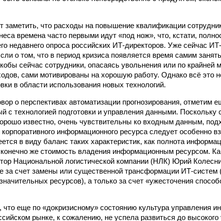
т заметить, что расходы на повышение квалификации сотрудни
неса времена часто первыми идут «под нож», что, кстати, полн
го недавнего опроса российских ИТ-директоров. Уже сейчас ИТ
ли о том, что в период кризиса появляется время самим занят
якобы сейчас сотрудники, опасаясь увольнения или по крайней 
одов, сами мотивированы на хорошую работу. Однако всё это н
овки в области использования новых технологий.
овор о перспективах автоматизации прогнозирования, отметим 
ый с технологией подготовки и управления данными. Поскольку 
орошо извест­но, очень чув­­ствительны ко входным данным, под
 корпоративного информационного ресурса следует особенно в
ется в виду баланс таких характеристик, как полнота информац
 конечно же стоимость владения информационным ресурсом. Ка
ор Национальной логистической компании (НЛК) Юрий Колесни
е за счет замены или существенной трансформации ИТ‑систем (
значительных ресурсов), а только за счет «ужесточения способ
ь, что еще по «докризисному» состоянию культура управления
сийском рынке, к сожалению, не успела развиться до высокого 