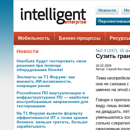
Новости
Но
Перспективные
Мобильность
Бизнес-процессы
Ресурсы
Новости
№2-3 (197), 25 ф
Сузить гра
UserGate будет тестировать свои
решения при помощи
26.02.2009
Автор: Сергей Костяко
оборудования Xinertel
Эксперты на Т1 Форуме: как
Тема неопределе
множить ИИ-возможности,
она не связана 
сокращая риски
именно на этой 
Российское ПО виртуализации и
инфраструктурное ПО — наиболее
Говоря о прогно
востребованные направления для
виду лишь возмо
тестирования
на двадцать, пя
На Т1 Форуме вывели формулу
уменьшились кол
эффективности ИТ с точки зрения
бизнеса: меньше тратить, больше
сильно сократили
зарабатывать
ожидаемым паден