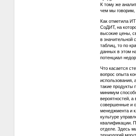
К тому же анали
чем мы говорим,
Как отметила И
СоДИТ, на котор
высокие цены, с
в значительной 
таблиц, то по к
данных в этом н
потенциал недор
Что касается ст
вопрос опыта ко
использования, 
такие продукты 
минимум способн
вероятностей, а
совершенные и о
менеджмента и к
культуре управл
квалификации. П
отделе. Здесь м
технологий могу