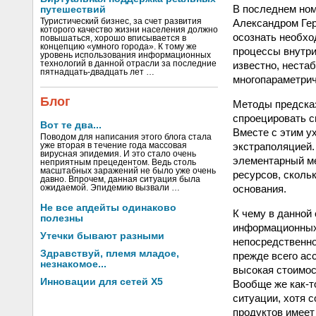
В последнем номе
путешествий
Александром Гер
Туристический бизнес, за счет развития
которого качество жизни населения должно
осознать необхо
повышаться, хорошо вписывается в
концепцию «умного города». К тому же
процессы внутри
уровень использования информационных
известно, неста
технологий в данной отрасли за последние
пятнадцать-двадцать лет …
многопараметрич
Блог
Методы предсказ
спроецировать с
Вот те два...
Вместе с этим у
Поводом для написания этого блога стала
экстраполяцией. 
уже вторая в течение года массовая
вирусная эпидемия. И это стало очень
элементарный ме
неприятным прецедентом. Ведь столь
масштабных заражений не было уже очень
ресурсов, сколь
давно. Впрочем, данная ситуация была
основания.
ожидаемой. Эпидемию вызвали …
Не все апдейты одинаково
К чему в данной
полезны
информационных 
Утечки бывают разными
непосредственно
Здравствуй, племя младое,
прежде всего ас
незнакомое...
высокая стоимос
Инновации для сетей X5
Вообще же как‑т
ситуации, хотя 
продуктов имеет