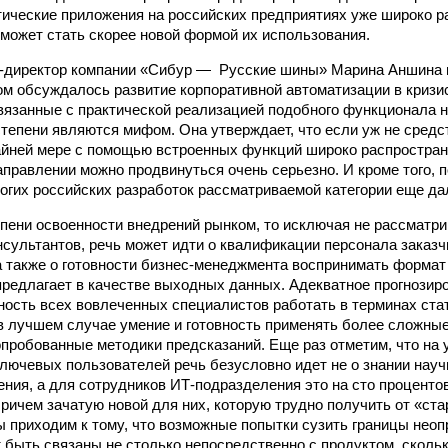
тические приложения на российских предприятиях уже широко ра
 может стать скорее новой формой их использования.
Т-директор компании «Сибур — Русские шины» Марина Аншина 
ом обсуждалось развитие корпоративной автоматизации в кризи
вязанные с практической реализацией подобного функционала н
степени являются мифом. Она утверждает, что если уж не сред
райней мере с помощью встроенных функций широко распростра
аправлении можно продвинуться очень серьезно. И кроме того, п
огих российских разработок рассматриваемой категории еще дал
епени освоенности внедрений рынком, то исключая не рассматр
нсультантов, речь может идти о квалификации персонала заказч
а также о готовности бизнес-менеджмента воспринимать формат
предлагает в качестве выходных данных. Адекватное прогнозир
ость всех вовлеченных специалистов работать в терминах стат
 в лучшем случае умение и готовность применять более сложные
пробованные методики предсказаний. Еще раз отметим, что на у
лючевых пользователей речь безусловно идет не о знании науч
ения, а для сотрудников ИТ-подразделения это на сто проценто
ричем зачатую новой для них, которую трудно получить от «ст
ы приходим к тому, что возможные попытки сузить границы неоп
т быть связаны не столько непосредственно с продуктом, сколь