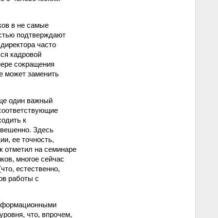
ков в не самые
остью подтверждают
-директора часто
ься кадровой
мере сокращения
е может заменить
еще один важный
со­ответствующие
ходить к
звешенно. Здесь
ии, ее точность,
к отметил на семинаре
ков, многое сейчас
что, естественно,
ов работы с
 информационными
уровня, что, впрочем,