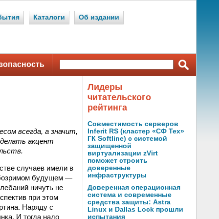
бытия
Каталоги
Об издании
зопасность
Лидеры
читательского
рейтинга
Совместимость серверов
сом всегда, а значит,
Inferit RS (кластер «СФ Тех»
ГК Softline) с системой
 сделать акцент
защищенной
ельств.
виртуализации zVirt
поможет строить
стве случаев имели в
доверенные
инфраструктуры
 обозримом будущем —
олебаний ничуть не
Доверенная операционная
система и современные
спектив при этом
средства защиты: Astra
ртина. Наряду с
Linux и Dallas Lock прошли
нка. И тогда надо
испытания