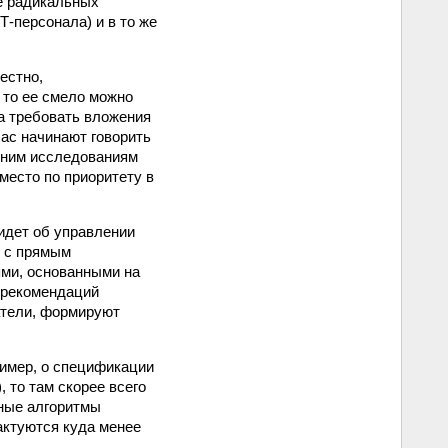
е радикальных
Т-персонала) и в то же
естно,
 то ее смело можно
на требовать вложения
ас начинают говорить
авним исследованиям
место по приоритету в
идет об управлении
е с прямым
ями, основанными на
 рекомендаций
атели, формируют
ример, о спецификации
 то там скорее всего
нные алгоритмы
актуются куда менее