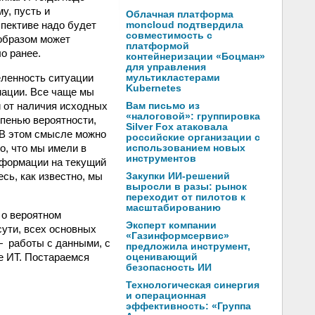
у, пусть и
Облачная платформа
спективе надо будет
moncloud подтвердила
совместимость с
 образом может
платформой
о ранее.
контейнеризации «Боцман»
для управления
еленность ситуации
мультикластерами
Kubernetes
мации. Все чаще мы
 от наличия исходных
Вам письмо из
«налоговой»: группировка
епенью вероятности,
Silver Fox атаковала
. В этом смысле можно
российские организации с
о, что мы имели в
использованием новых
инструментов
нформации на текущий
сь, как известно, мы
Закупки ИИ-решений
выросли в разы: рынок
переходит от пилотов к
масштабированию
 о вероятном
Эксперт компании
сути, всех основных
«Газинформсервис»
— работы с данными, с
предложила инструмент,
е ИТ. Постараемся
оценивающий
безопасность ИИ
Технологическая синергия
и операционная
эффективность: «Группа