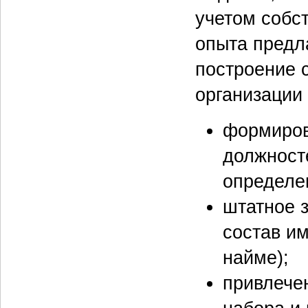
учетом собс
опыта предл
построение 
организации
формиров
должност
определе
штатное 
состав и
найме);
привлече