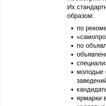
Их стандарт
образом:
по реком
«самопро
по объяв
объявлен
специали
молодые 
заведений
кандидат
ярмарки 