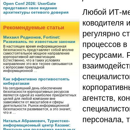
Open Conf 2026: UserGate
представил свое видение
Любой ИТ-ме
архитектуры сетевого доверия
ководителя и
Рекомендуемые статьи
регулярно ст
Михаил Родионов, Fortinet:
Развиваясь по известным законам
процессов в
В настоящее время информационная
безопасность представляет собой вполне
ресурсами. 
самостоятельное мощное направление
корпоративной автоматизации.
Естественно, что в таких условиях
взаимодейст
направление это все теснее связывается
с вопросами прикладной
информационной …
специалистов
Как эффективно противостоять
кибератакам
корпоративн
На сегодняшний день обеспечение
безопасности корпоративных ресурсов
является одной из наиболее приоритетных
агентств, ко
целей для любой компании вне
зависимости от масштабов и сферы
деятельности. Рынок информационной
специалисто
безопасности развивается, а это значит,
что и …
персонала, т
Наталья Абрамович, Туристско-
информационный центр Казани:
Виртуальная поддержка реальных