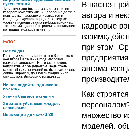
В настоящей
путешествий
Туристический бизнес, за счет развития
которого качество жизни населения должно
автора и нек
повышаться, хорошо вписывается в
концепцию «умного города». К тому же
уровень использования информационных
кадровые во
технологий в данной отрасли за последние
пятнадцать-двадцать лет …
взаимодейст
Блог
при этом. Ср
Вот те два...
предприятия
Поводом для написания этого блога стала
уже вторая в течение года массовая
вирусная эпидемия. И это стало очень
автоматизаци
неприятным прецедентом. Ведь столь
масштабных заражений не было уже очень
давно. Впрочем, данная ситуация была
производите
ожидаемой. Эпидемию вызвали …
Не все апдейты одинаково
полезны
Как строятс
Утечки бывают разными
персоналом?
Здравствуй, племя младое,
незнакомое...
множество их
Инновации для сетей X5
моделей, об