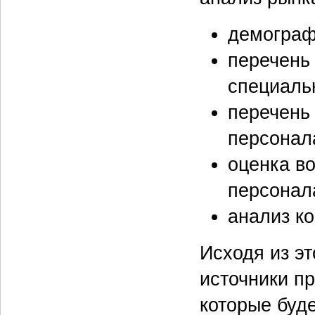
демографи
перечень
специаль
перечень 
персонал
оценка в
персонал
анализ к
Исходя из э
источники п
которые буд