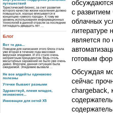
обсуждаются
путешествий
Туристический бизнес, за счет развития
с развитием 
которого качество жизни населения должно
повышаться, хорошо вписывается в
концепцию «умного города». К тому же
облачных усл
уровень использования информационных
технологий в данной отрасли за последние
пятнадцать-двадцать лет …
литературе 
Блог
является по 
Вот те два...
автоматизаци
Поводом для написания этого блога стала
уже вторая в течение года массовая
вирусная эпидемия. И это стало очень
готовым фор
неприятным прецедентом. Ведь столь
масштабных заражений не было уже очень
давно. Впрочем, данная ситуация была
ожидаемой. Эпидемию вызвали …
Обсуждая мо
Не все апдейты одинаково
полезны
сейчас проч
Утечки бывают разными
chargeback,
Здравствуй, племя младое,
незнакомое...
содержатель
Инновации для сетей X5
содержательн