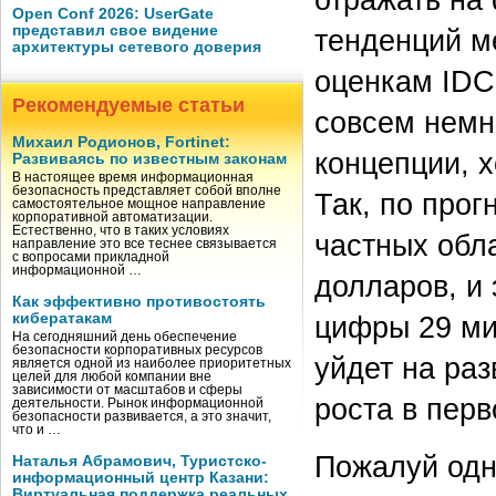
Open Conf 2026: UserGate
представил свое видение
тенденций м
архитектуры сетевого доверия
оценкам IDC 
Рекомендуемые статьи
совсем немн
Михаил Родионов, Fortinet:
концепции, х
Развиваясь по известным законам
В настоящее время информационная
безопасность представляет собой вполне
Так, по прог
самостоятельное мощное направление
корпоративной автоматизации.
Естественно, что в таких условиях
частных обл
направление это все теснее связывается
с вопросами прикладной
информационной …
долларов, и
Как эффективно противостоять
цифры 29 ми
кибератакам
На сегодняшний день обеспечение
безопасности корпоративных ресурсов
уйдет на ра
является одной из наиболее приоритетных
целей для любой компании вне
зависимости от масштабов и сферы
роста в пер
деятельности. Рынок информационной
безопасности развивается, а это значит,
что и …
Пожалуй одн
Наталья Абрамович, Туристско-
информационный центр Казани:
Виртуальная поддержка реальных