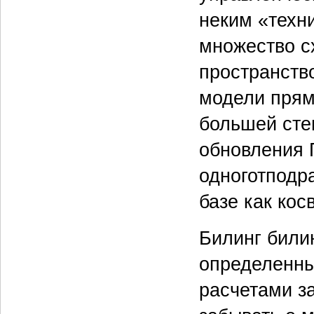
неким «техн
множество с
пространств
модели прямы
большей сте
обновления 
одноготподр
базе как кос
Билинг били
определенны
расчетами за