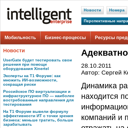
Новости
Номера
Перспективные напр
Мобильность
Бизнес-процессы
Ресурсы пред
Новости
Адекватно
UserGate будет тестировать свои
решения при помощи
28.10.2011
оборудования Xinertel
Автор: Сергей К
Эксперты на Т1 Форуме: как
множить ИИ-возможности,
Динамика ра
сокращая риски
Российское ПО виртуализации и
находится п
инфраструктурное ПО — наиболее
востребованные направления для
информацион
тестирования
На Т1 Форуме вывели формулу
компаний и 
эффективности ИТ с точки зрения
бизнеса: меньше тратить, больше
зарабатывать
отражать на