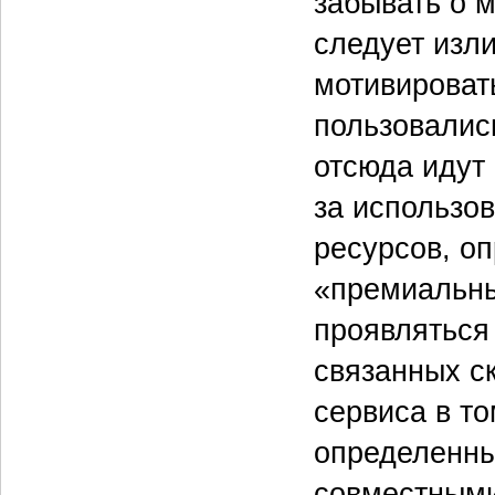
забывать о м
следует изл
мотивировать
пользовались
отсюда идут
за использо
ресурсов, о
«премиальны
проявляться
связанных с
сервиса в т
определенны
совместными