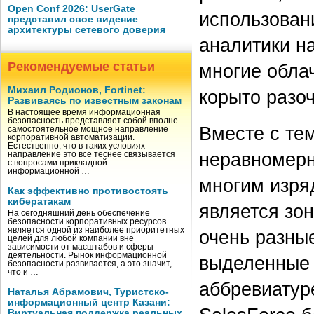
Open Conf 2026: UserGate
использован
представил свое видение
архитектуры сетевого доверия
аналитики н
Рекомендуемые статьи
многие обла
Михаил Родионов, Fortinet:
корыто разо
Развиваясь по известным законам
В настоящее время информационная
безопасность представляет собой вполне
Вместе с те
самостоятельное мощное направление
корпоративной автоматизации.
Естественно, что в таких условиях
неравномерн
направление это все теснее связывается
с вопросами прикладной
информационной …
многим изря
Как эффективно противостоять
кибератакам
является зон
На сегодняшний день обеспечение
безопасности корпоративных ресурсов
является одной из наиболее приоритетных
очень разные
целей для любой компании вне
зависимости от масштабов и сферы
деятельности. Рынок информационной
выделенные 
безопасности развивается, а это значит,
что и …
аббревиатур
Наталья Абрамович, Туристско-
информационный центр Казани:
Виртуальная поддержка реальных