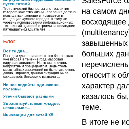
SalesForce б
путешествий
на самом дн
Туристический бизнес, за счет развития
которого качество жизни населения должно
повышаться, хорошо вписывается в
восходящее 
концепцию «умного города». К тому же
уровень использования информационных
технологий в данной отрасли за последние
пятнадцать-двадцать лет …
(multitenanc
завышенных 
Блог
Вот те два...
больших данн
Поводом для написания этого блога стала
уже вторая в течение года массовая
перечислены
вирусная эпидемия. И это стало очень
неприятным прецедентом. Ведь столь
масштабных заражений не было уже очень
относит к об
давно. Впрочем, данная ситуация была
ожидаемой. Эпидемию вызвали …
характер дал
Не все апдейты одинаково
полезны
казалось бы
Утечки бывают разными
Здравствуй, племя младое,
теме.
незнакомое...
Инновации для сетей X5
В итоге не и