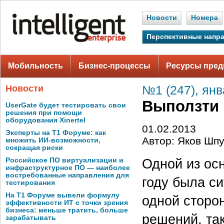
Новости
Номера
Перспективные напр
Мобильность
Бизнес-процессы
Ресурсы пред
Новости
№1 (247), янв
Выползти 
UserGate будет тестировать свои
решения при помощи
оборудования Xinertel
01.02.2013
Эксперты на Т1 Форуме: как
Автор: Яков Шп
множить ИИ-возможности,
сокращая риски
Одной из ос
Российское ПО виртуализации и
инфраструктурное ПО — наиболее
востребованные направления для
году была с
тестирования
На Т1 Форуме вывели формулу
одной сторо
эффективности ИТ с точки зрения
бизнеса: меньше тратить, больше
решений, та
зарабатывать