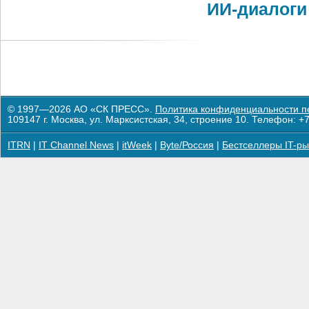
ИИ-диалоги
© 1997—2026 АО «СК ПРЕСС».
Политика конфиденциальности п
109147 г. Москва, ул. Марксистская, 34, строение 10. Телефон: +7
ITRN
|
IT Channel News
|
itWeek
|
Byte/Россия
|
Бестселлеры IT-ры