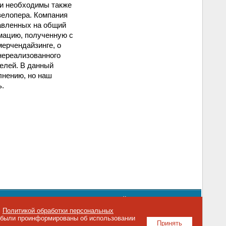
ти необходимы также
велопера. Компания
авленных на общий
рмацию, полученную с
мерчендайзинге, о
 нереализованного
елей. В данный
лнению, но наш
ь.
орядке использования материалов сайта
emag.ru
..
с
Политикой обработки персональных
о были проинформированы об использовании
Принять