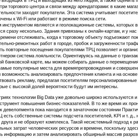
 входящих в ТРЦ и выходящих из него людей, а также оценить 
три торгового центра и связи между арендаторами: в какие мага
ельности заходят покупатели. Эта система учитывает посетите
чены к Wi-Fi или работают в режиме поиска сети.
 инструментом являются и геолокационные системы, которых в
ся сразу несколько. Здания привязаны к онлайн-картам, и у нас
ремени отслеживать, когда к торговому объекту подъезжают пок
тельно-ремонтных работ в городе, пробок и загруженности траф
ь повторные посещения покупателями ТРЦ позволяет и органи
тнером система лояльности. Ориентируясь на данные о транзак
й банковской карте, мы можем собирать данные о перемещения
амые популярные места для времяпрепровождения и совершени
 возможность анализировать предпочтения клиента и на основе
вовать рекламу, предлагая посетителям персонализированные 
орые с высокой долей вероятности будут им интересны.
триях технологии Big Data уже довольно широко используются и
трумент повышения бизнес-показателей. В то же время их про
к девелопмента пока находится в зачаточном состоянии Практи
Ц есть собственные системы подсчета посетителей, KPI и т. д.,
 друга и не образуют комплекса. Такой несистемный подход к ра
льных затрат человеческих ресурсов и времени, поскольку здес
ь информацию и затем анализировать обширный массив разроз