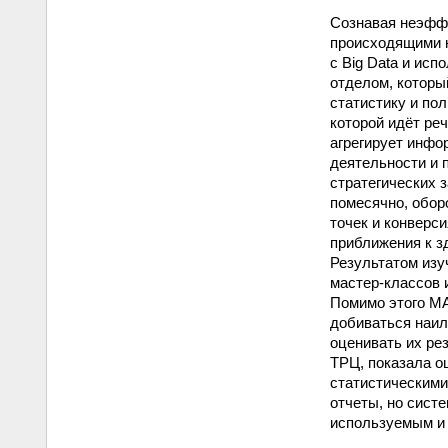
Сознавая неэффе
происходящими н
с Big Data и ис
отделом, которы
статистику и по
которой идёт ре
агрегирует инфо
деятельности и 
стратегических 
помесячно, обор
точек и конверс
приближения к з
Результатом изу
мастер-классов 
Помимо этого MA
добиваться наил
оценивать их ре
ТРЦ, показала о
статистическими
отчеты, но сист
используемым и