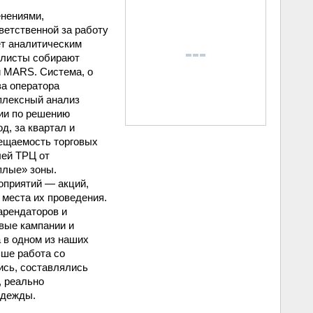
енениями,
ветственной за работу
ет аналитическим
алисты собирают
й MARS. Система, о
ва оператора
плексный анализ
ции по решению
д, за квартал и
сещаемость торговых
лей ТРЦ от
плые» зоны.
оприятий — акций,
 места их проведения.
арендаторов и
вые кампании и
 в одном из наших
ьше работа со
ись, составлялись
, реально
адежды.