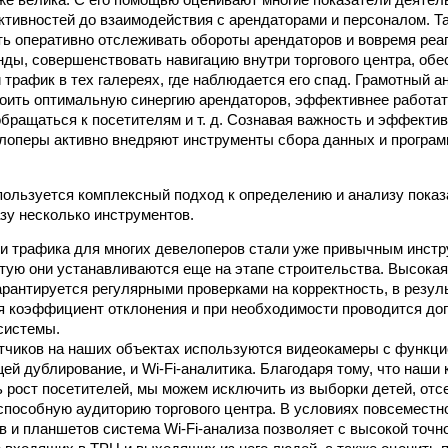
ктивностей до взаимодействия с арендаторами и персоналом. Т
ь оперативно отслеживать обороты арендаторов и вовремя реа
нды, совершенствовать навигацию внутри торгового центра, обе
трафик в тех галереях, где наблюдается его спад. Грамотный ан
оить оптимальную синергию арендаторов, эффективнее работат
бращаться к посетителям и т. д. Сознавая важность и эффектив
лоперы активно внедряют инструменты сбора данных и програм
льзуется комплексный подход к определению и анализу показ
у несколько инструментов.
ки трафика для многих девелоперов стали уже привычным инст
тую они устанавливаются еще на этапе строительства. Высокая
арантируется регулярными проверками на корректность, в резул
я коэффициент отклонения и при необходимости проводится до
системы.
чиков на наших объектах используются видеокамеры с функци
й дублирование, и Wi-Fi-аналитика. Благодаря тому, что наши
 рост посетителей, мы можем исключить из выборки детей, отс
пособную аудиторию торгового центра. В условиях повсеместн
 и планшетов система Wi-Fi-анализа позволяет с высокой точн