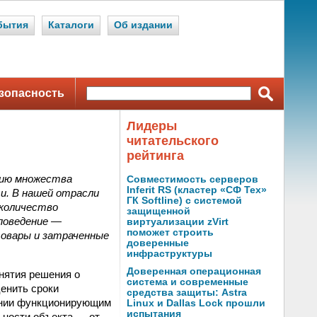
бытия
Каталоги
Об издании
зопасность
Лидеры
читательского
рейтинга
нию множества
Совместимость серверов
Inferit RS (кластер «СФ Тех»
и. В нашей отрасли
ГК Softline) с системой
 количество
защищенной
поведение —
виртуализации zVirt
поможет строить
товары и затраченные
доверенные
инфраструктуры
Доверенная операционная
нятия решения о
система и современные
ценить сроки
средства защиты: Astra
лении функционирующим
Linux и Dallas Lock прошли
испытания
ьности объекта — от