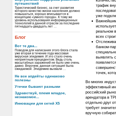
количество
путешествий
трафик вну
Туристический бизнес, за счет развития
последоват
которого качество жизни населения должно
повышаться, хорошо вписывается в
уже подклю
концепцию «умного города». К тому же
уровень использования информационных
Важнейшим
технологий в данной отрасли за последние
использует
пятнадцать-двадцать лет …
реальном в
всех строи
Блог
Отслеживат
Вот те два...
банком-пар
Поводом для написания этого блога стала
специально
уже вторая в течение года массовая
вирусная эпидемия. И это стало очень
выявлять с
неприятным прецедентом. Ведь столь
появляется
масштабных заражений не было уже очень
давно. Впрочем, данная ситуация была
совершенст
ожидаемой. Эпидемию вызвали …
точек, кот
Не все апдейты одинаково
полезны
Во многих индус
Утечки бывают разными
эффективный инс
российский рыно
Здравствуй, племя младое,
незнакомое...
арендатора в ТР
отдельно друг от
Инновации для сетей X5
требует значите
вручную собират