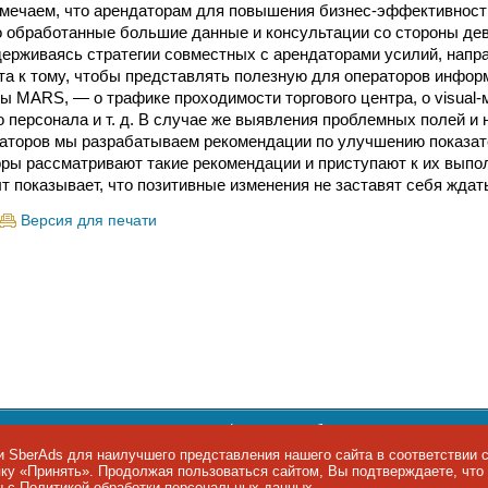
мечаем, что арендаторам для повышения бизнес-эффективнос
 обработанные большие данные и консультации со стороны де
рживаясь стратегии совместных с арендаторами усилий, напр
ыта к тому, чтобы представлять полезную для операторов инфо
 MARS, — о трафике проходимости торгового центра, о visual-
о персонала и т. д. В случае же выявления проблемных полей и
аторов мы разрабатываем рекомендации по улучшению показат
ры рассматривают такие рекомендации и приступают к их выпо
 показывает, что позитивные изменения не заставят себя ждат
Версия для печати
ости персональных данных
,
информация об авторских правах и п
фон: +7 495 974-22-60. Факс: +7 495 974-22-63. E-mail:
siteeditor@i
 SberAds для наилучшего представления нашего сайта в соответствии 
опку «Принять». Продолжая пользоваться сайтом, Вы подтверждаете, чт
ы IT-рынка
ы с
Политикой обработки персональных данных
.