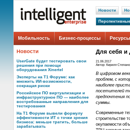
Новости
Но
Перспективные
Мобильность
Бизнес-процессы
Ресурсы
Новости
Для себя и
UserGate будет тестировать свои
21.06.2017
Автор: Кирилл Степан
решения при помощи
оборудования Xinertel
В цифровом век
Эксперты на Т1 Форуме: как
проблем, с кот
множить ИИ-возможности,
наиболее приста
сокращая риски
посетителей то
Российское ПО виртуализации и
предпочтения п
инфраструктурное ПО — наиболее
востребованные направления для
суммы.
тестирования
Современные тех
На Т1 Форуме вывели формулу
эффективности ИТ с точки зрения
строительстве т
бизнеса: меньше тратить, больше
окупаемости объ
зарабатывать
ТРЦ сегодня так