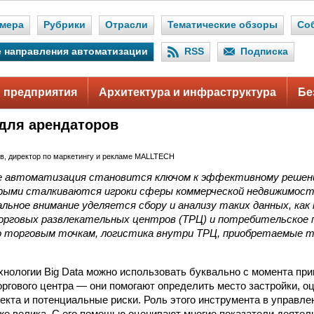
мера
Рубрики
Отрасли
Тематические обзоры
Со
 направления автоматизации
RSS
Подписка
 предприятия
Архитектура и инфраструктура
Бе
 для арендаторов
ов, директор по маркетингу и рекламе MALLTECH
е автоматизация становится ключом к эффективному реше
орыми сталкиваются игроки сферы коммерческой недвижимост
льное внимание уделяется сбору и анализу таких данных, как
рговых развлекательных центров (ТРЦ) и потребительское 
о торговым точкам, логистика внутри ТРЦ, приобретаемые 
нологии Big Data можно использовать буквально с момента при
оргового центра — они помогают определить место застройки, о
екта и потенциальные риски. Роль этого инструмента в управ
же велика. С его помощью оценивают многие показатели деятел