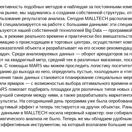
ктивность подобных методов и наблюдая за постоянными изм
а рынке, мы задумались о создании собственной структуры, от
пользование результатов анализа. Сегодня MALLTECH располага
й специализируется на работе с большими данными: эти специ
льзуются нашей собственной технологией Big Data — программо
чь, в режиме реального времени и практически без вмешательст
рмацию о происходящем в торговых центрах, осуществляет ком
показателей объекта и разрабатывает на его основе рекоменда
задач. Среди анализируемых данных — оборот арендаторов за го
от на квадратный метр, средний чек в различных магазинах, по
ия. С помощью MARS мы можем проследить логистику посетите
данию до выхода из него, определить пустые, «холодные» и «те
чения таких данных становится планирование специальных мер
или ярмарок — с возможностью выбора оптимального времени и
RS помогает подбирать площадки для различных типов новых 
учшей синергии между ними, а также разрабатывать маркетинго
зультаты. На сегодняшний день программа уже была опробована
щутимый эффект и теперь тестируется на других объектах. Ран
 данными в MALLTECH носила неровный характер: они собирал
ематического анализа не было. Теперь же мы обладаем удобным
 эффективным инструментом, на который возлагаем большие н