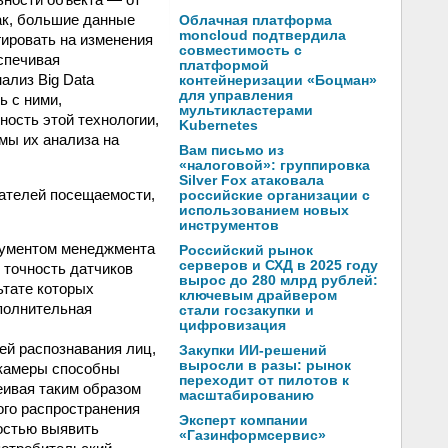
ак, большие данные
Облачная платформа
moncloud подтвердила
гировать на изменения
совместимость с
спечивая
платформой
ализ Big Data
контейнеризации «Боцман»
для управления
ь с ними,
мультикластерами
ность этой технологии,
Kubernetes
мы их анализа на
Вам письмо из
«налоговой»: группировка
Silver Fox атаковала
ателей посещаемости,
российские организации с
использованием новых
инструментов
рументом менеджмента
Российский рынок
серверов и СХД в 2025 году
 точность датчиков
вырос до 280 млрд рублей:
ьтате которых
ключевым драйвером
полнительная
стали госзакупки и
цифровизация
ей распознавания лиц,
Закупки ИИ-решений
выросли в разы: рынок
 камеры способны
переходит от пилотов к
еивая таким образом
масштабированию
ого распространения
Эксперт компании
остью выявить
«Газинформсервис»