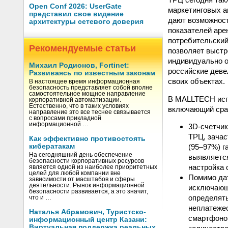
Open Conf 2026: UserGate
маркетинговых а
представил свое видение
дают возможност
архитектуры сетевого доверия
показателей аре
потребительский 
Рекомендуемые статьи
позволяет выстр
индивидуально о
Михаил Родионов, Fortinet:
российские деве
Развиваясь по известным законам
своих объектах.
В настоящее время информационная
безопасность представляет собой вполне
самостоятельное мощное направление
В MALLTECH испо
корпоративной автоматизации.
Естественно, что в таких условиях
включающий сраз
направление это все теснее связывается
с вопросами прикладной
информационной …
3D-cчетчи
ТРЦ, зачас
Как эффективно противостоять
кибератакам
(95–97%) г
На сегодняшний день обеспечение
выявляетс
безопасности корпоративных ресурсов
настройка 
является одной из наиболее приоритетных
целей для любой компании вне
Помимо дат
зависимости от масштабов и сферы
деятельности. Рынок информационной
исключающе
безопасности развивается, а это значит,
определять
что и …
неплатежес
Наталья Абрамович, Туристско-
смартфонов
информационный центр Казани:
Виртуальная поддержка реальных