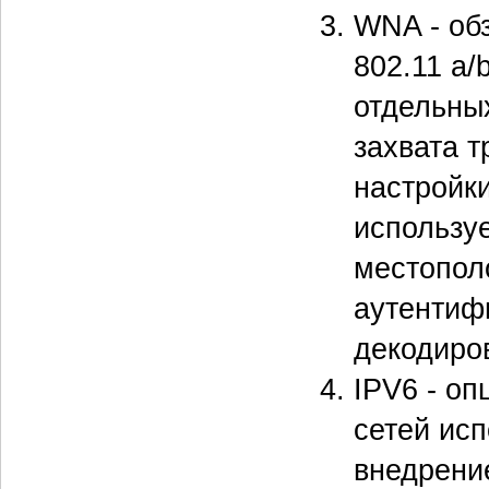
WNA - об
802.11 a/
отдельных
захвата т
настройк
использу
местопол
аутентифи
декодиро
IPV6 - о
сетей ис
внедрение