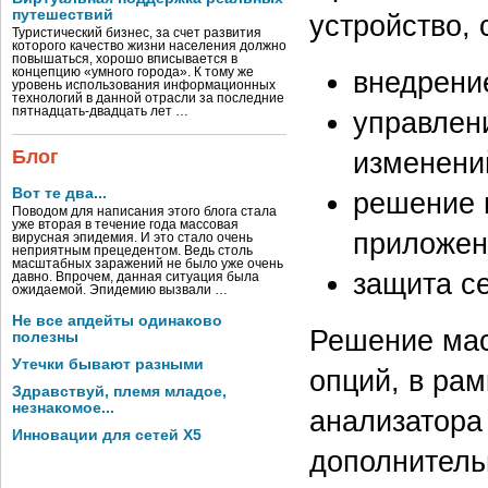
путешествий
устройство, 
Туристический бизнес, за счет развития
которого качество жизни населения должно
повышаться, хорошо вписывается в
концепцию «умного города». К тому же
внедрени
уровень использования информационных
технологий в данной отрасли за последние
пятнадцать-двадцать лет …
управлен
Блог
изменений
Вот те два...
решение 
Поводом для написания этого блога стала
уже вторая в течение года массовая
приложен
вирусная эпидемия. И это стало очень
неприятным прецедентом. Ведь столь
масштабных заражений не было уже очень
защита се
давно. Впрочем, данная ситуация была
ожидаемой. Эпидемию вызвали …
Не все апдейты одинаково
Решение мас
полезны
Утечки бывают разными
опций, в рам
Здравствуй, племя младое,
незнакомое...
анализатора
Инновации для сетей X5
дополнитель