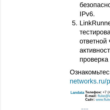
безопасн
IPv6.
LinkRunne
тестирова
ответной 
активнос
проверка
Ознакомьтес
networks.ru/p
Landata
Телефон:
+7 (
E-mail:
fluke@l
Сайт:
www.fluk