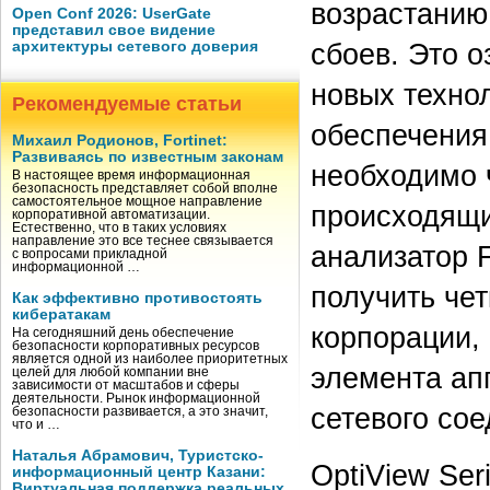
возрастанию
Open Conf 2026: UserGate
представил свое видение
архитектуры сетевого доверия
сбоев. Это о
новых технол
Рекомендуемые статьи
обеспечения
Михаил Родионов, Fortinet:
Развиваясь по известным законам
необходимо 
В настоящее время информационная
безопасность представляет собой вполне
самостоятельное мощное направление
происходящи
корпоративной автоматизации.
Естественно, что в таких условиях
направление это все теснее связывается
анализатор F
с вопросами прикладной
информационной …
получить чет
Как эффективно противостоять
кибератакам
корпорации,
На сегодняшний день обеспечение
безопасности корпоративных ресурсов
является одной из наиболее приоритетных
элемента ап
целей для любой компании вне
зависимости от масштабов и сферы
деятельности. Рынок информационной
сетевого сое
безопасности развивается, а это значит,
что и …
Наталья Абрамович, Туристско-
OptiView Ser
информационный центр Казани:
Виртуальная поддержка реальных