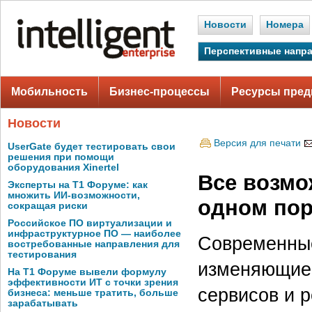
Новости
Номера
Перспективные напр
Мобильность
Бизнес-процессы
Ресурсы пред
Новости
Версия для печати
UserGate будет тестировать свои
решения при помощи
оборудования Xinertel
Все возмо
Эксперты на Т1 Форуме: как
множить ИИ-возможности,
одном по
сокращая риски
Российское ПО виртуализации и
инфраструктурное ПО — наиболее
Современные
востребованные направления для
тестирования
изменяющиес
На Т1 Форуме вывели формулу
эффективности ИТ с точки зрения
сервисов и р
бизнеса: меньше тратить, больше
зарабатывать