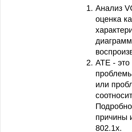
Анализ V
оценка к
характери
диаграмм
воспроиз
ATE - эт
проблемы
или проб
соотноси
Подробно
причины 
802.1x.