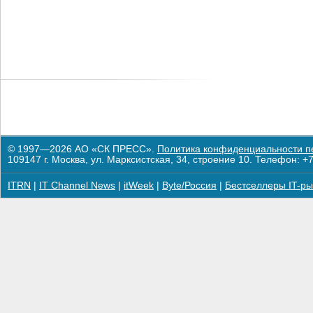
© 1997—2026 АО «СК ПРЕСС».
Политика конфиденциальности п
109147 г. Москва, ул. Марксистская, 34, строение 10. Телефон: +7
ITRN
|
IT Channel News
|
itWeek
|
Byte/Россия
|
Бестселлеры IT-ры