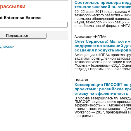
Состоялась премьера вед
 рассылки
технологической выставк
20–22 июня 2017 года в рамках 
технологического развития «Тех
ent Enterprise Express
премьера обновленной национал
науки, технологий и инноваций 
она обрела новый формат: «НТ
Ассоциация «НППА»
Олег Сердюков: Мы хотим
содружество компаний дл
дпиской
создания продукта мирово
Ассоциация «НППА» провела кру
задачам промышленной автомати
технологической революции в ра
Форума «Технопром»-2017. Осно
подходы к промышленной автома
ПМСОФТ
Конференция ПМСОФТ по 
проектами: российские пр
ставку на эффективность
В Москве завершилась XVI Межд
ПМСОФТ по управлению проекта
эффективность» и II бизнес-сем
стоимостного инжиниринга — AA
Workshop — 2017, проводимый в 
программы …