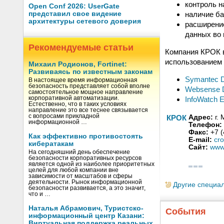
контроль н
Open Conf 2026: UserGate
наличие ба
представил свое видение
архитектуры сетевого доверия
расширение
данных во 
Рекомендуемые статьи
Компания КРОК 
использованием
Михаил Родионов, Fortinet:
Развиваясь по известным законам
Symantec D
В настоящее время информационная
безопасность представляет собой вполне
Websense D
самостоятельное мощное направление
InfoWatch E
корпоративной автоматизации.
Естественно, что в таких условиях
направление это все теснее связывается
с вопросами прикладной
КРОК
Адрес:
г. 
информационной …
Телефон:
Факс:
+7 (
Как эффективно противостоять
E-mail:
cr
кибератакам
Сайт:
www.
На сегодняшний день обеспечение
безопасности корпоративных ресурсов
является одной из наиболее приоритетных
целей для любой компании вне
зависимости от масштабов и сферы
деятельности. Рынок информационной
Другие специа
безопасности развивается, а это значит,
что и …
Наталья Абрамович, Туристско-
События
информационный центр Казани:
Виртуальная поддержка реальных