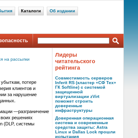
бытия
Каталоги
Об издании
зопасность
Лидеры
я на рассылки
читательского
рейтинга
Совместимость серверов
убыткам, потере
Inferit RS (кластер «СФ Тех»
ГК Softline) с системой
верия клиентов и
защищенной
нии за нарушение
виртуализации zVirt
данных.
поможет строить
доверенные
инфраструктуры
мации —разграничение
своих решениях
Доверенная операционная
система и современные
on (DLP, системы
средства защиты: Astra
Linux и Dallas Lock прошли
испытания