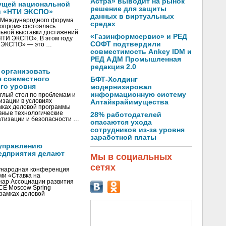
Астра» выводит на рынок
ущей национальной
решение для защиты
и «НТИ ЭКСПО»
данных в виртуальных
V Международного форума
средах
нопром» состоялась
ьной выставки достижений
«Газинформсервис» и РЕД
«НТИ ЭКСПО». В этом году
СОФТ подтвердили
И ЭКСПО» — это …
совместимость Ankey IDM и
РЕД АДМ Промышленная
редакция 2.0
 организовать
я совместного
БФТ-Холдинг
го уровня
модернизировал
информационную систему
глый стол по проблемам и
зации в условиях
Алтайкрайимущества
мках деловой программы
вные технологические
28% работодателей
тизации и безопасности …
опасаются ухода
сотрудников из-за уровня
заработной платы
управлению
едприятия делают
Мы в социальных
сетях
ународная конференция
ми «Ставка на
инар Ассоциации развития
CE Moscow Spring
рамках деловой