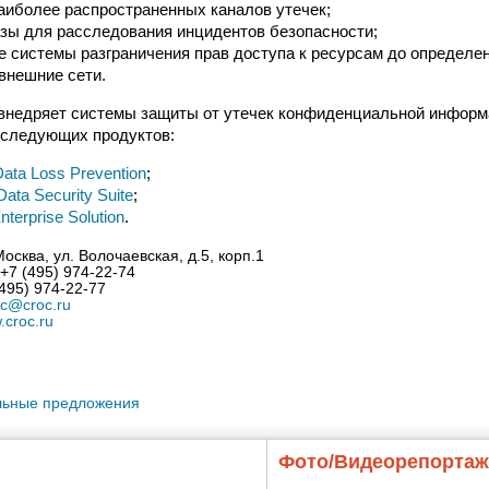
аиболее распространенных каналов утечек;
зы для расследования инцидентов безопасности;
 системы разграничения прав доступа к ресурсам до определе
внешние сети.
внедряет системы защиты от утечек конфиденциальной информ
 следующих продуктов:
ata Loss Prevention
;
ata Security Suite
;
nterprise Solution
.
Москва, ул. Волочаевская, д.5, корп.1
+7 (495) 974-22-74
495) 974-22-77
oc@croc.ru
croc.ru
льные предложения
Фото/Видеорепорта