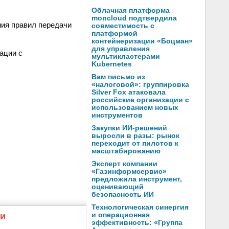
Облачная платформа
moncloud подтвердила
ния правил передачи
совместимость с
платформой
контейнеризации «Боцман»
для управления
ации с
мультикластерами
Kubernetes
Вам письмо из
«налоговой»: группировка
Silver Fox атаковала
российские организации с
использованием новых
инструментов
Закупки ИИ-решений
выросли в разы: рынок
переходит от пилотов к
масштабированию
Эксперт компании
«Газинформсервис»
предложила инструмент,
оценивающий
безопасность ИИ
Технологическая синергия
жи
и операционная
эффективность: «Группа