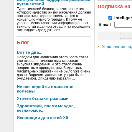
путешествий
Подписка на
Туристический бизнес, за счет развития
которого качество жизни населения должно
повышаться, хорошо вписывается в
Intellig
концепцию «умного города». К тому же
уровень использования информационных
E-mail
технологий в данной отрасли за последние
пятнадцать-двадцать лет …
Блог
Управление по
Вот те два...
Поводом для написания этого блога стала
уже вторая в течение года массовая
вирусная эпидемия. И это стало очень
неприятным прецедентом. Ведь столь
масштабных заражений не было уже очень
давно. Впрочем, данная ситуация была
ожидаемой. Эпидемию вызвали …
Не все апдейты одинаково
полезны
Утечки бывают разными
Здравствуй, племя младое,
незнакомое...
Инновации для сетей X5