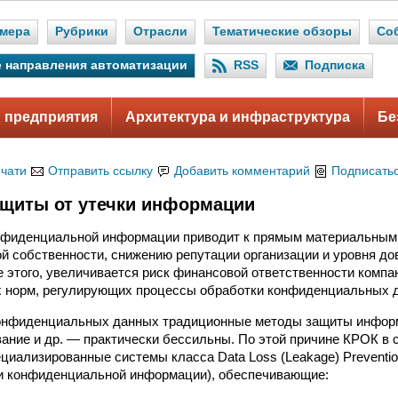
мера
Рубрики
Отрасли
Тематические обзоры
Со
 направления автоматизации
RSS
Подписка
 предприятия
Архитектура и инфраструктура
Бе
ечати
Отправить ссылку
Добавить комментарий
Подписатьс
щиты от утечки информации
нфиденциальной информации приводит к прямым материальным 
й собственности, снижению репутации организации и уровня до
е этого, увеличивается риск финансовой ответственности компа
х норм, регулирующих процессы обработки конфиденциальных 
конфиденциальных данных традиционные методы защиты инфор
ание и др. — практически бессильны. По этой причине КРОК в 
ециализированные системы класса Data Loss (Leakage) Preventi
ки конфиденциальной информации), обеспечивающие: