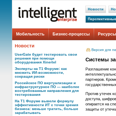
Новости
Но
Перспективные
Мобильность
Бизнес-процессы
Ресурсы
Новости
Версия для п
UserGate будет тестировать свои
решения при помощи
Системы за
оборудования Xinertel
Эксперты на Т1 Форуме: как
Разглашение ко
множить ИИ-возможности,
интеллектуально
сокращая риски
партнеров. Кром
Российское ПО виртуализации и
государственны
инфраструктурное ПО — наиболее
востребованные направления для
Против утечек 
тестирования
доступа, шифров
На Т1 Форуме вывели формулу
опирается на сп
эффективности ИТ с точки зрения
защиты от утеч
бизнеса: меньше тратить, больше
зарабатывать