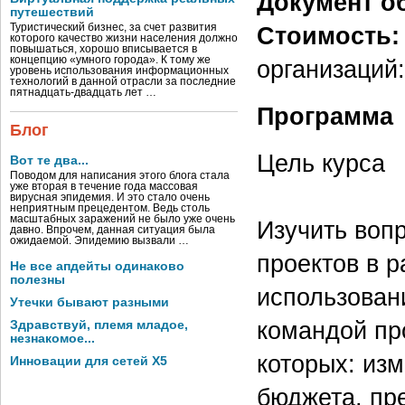
Документ об
путешествий
Туристический бизнес, за счет развития
Стоимость:
которого качество жизни населения должно
повышаться, хорошо вписывается в
концепцию «умного города». К тому же
организаций:
уровень использования информационных
технологий в данной отрасли за последние
пятнадцать-двадцать лет …
Программа
Блог
Цель курса
Вот те два...
Поводом для написания этого блога стала
уже вторая в течение года массовая
вирусная эпидемия. И это стало очень
неприятным прецедентом. Ведь столь
масштабных заражений не было уже очень
Изучить воп
давно. Впрочем, данная ситуация была
ожидаемой. Эпидемию вызвали …
проектов в 
Не все апдейты одинаково
полезны
использован
Утечки бывают разными
командой пр
Здравствуй, племя младое,
незнакомое...
которых: из
Инновации для сетей X5
бюджета, пр