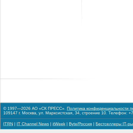
© 1997—2026 АО «СК ПРЕСС».
Политика конфиденциальности п
109147 г. Москва, ул. Марксистская, 34, строение 10. Телефон: +7
ITRN
|
IT Channel News
|
itWeek
|
Byte/Россия
|
Бестселлеры IT-ры