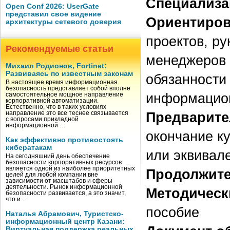
Специализа
Open Conf 2026: UserGate
представил свое видение
Ориентиров
архитектуры сетевого доверия
проектов, р
Рекомендуемые статьи
менеджеров 
Михаил Родионов, Fortinet:
Развиваясь по известным законам
обязанности
В настоящее время информационная
безопасность представляет собой вполне
информацион
самостоятельное мощное направление
корпоративной автоматизации.
Естественно, что в таких условиях
направление это все теснее связывается
Предварите
с вопросами прикладной
информационной …
окончание ку
Как эффективно противостоять
кибератакам
или эквивал
На сегодняшний день обеспечение
безопасности корпоративных ресурсов
является одной из наиболее приоритетных
Продолжите
целей для любой компании вне
зависимости от масштабов и сферы
деятельности. Рынок информационной
Методическ
безопасности развивается, а это значит,
что и …
пособие
Наталья Абрамович, Туристско-
информационный центр Казани:
Виртуальная поддержка реальных