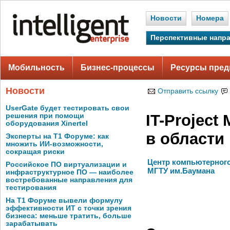
Новости
Номера
Перспективные напр
Мобильность
Бизнес-процессы
Ресурсы пред
Новости
Отправить ссылку
UserGate будет тестировать свои
IT-Projec
решения при помощи
оборудования Xinertel
в области
Эксперты на Т1 Форуме: как
множить ИИ-возможности,
сокращая риски
Центр компьютерного
Российское ПО виртуализации и
МГТУ им.Баумана
инфраструктурное ПО — наиболее
востребованные направления для
тестирования
На Т1 Форуме вывели формулу
эффективности ИТ с точки зрения
бизнеса: меньше тратить, больше
зарабатывать