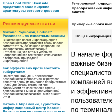
Open Conf 2026: UserGate
Генеральный подрядч
представил свое видение
Преобразования инф
архитектуры сетевого доверия
систем:
Рекомендуемые статьи
Примерные сроки вып
Михаил Родионов, Fortinet:
Развиваясь по известным законам
Общая информация 
В настоящее время информационная
безопасность представляет собой вполне
самостоятельное мощное направление
корпоративной автоматизации.
В начале фо
Естественно, что в таких условиях
направление это все теснее связывается
с вопросами прикладной
информационной …
важные бизн
Как эффективно противостоять
специалисто
кибератакам
На сегодняшний день обеспечение
безопасности корпоративных ресурсов
компанией в
является одной из наиболее приоритетных
целей для любой компании вне
зависимости от масштабов и сферы
и эффективн
деятельности. Рынок информационной
безопасности развивается, а это значит,
что и …
пользовател
Наталья Абрамович, Туристско-
по терминал
информационный центр Казани:
Виртуальная поддержка реальных