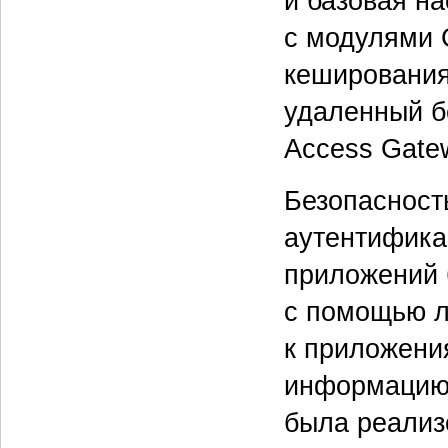
и базовая н
с модулями 
кеширования
удаленный б
Access Gatew
Безопасност
аутентифика
приложений 
с помощью ло
к приложен
информацию,
была реализ