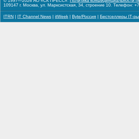
© 1997—2026 АО «СК ПРЕСС».
Политика конфиденциальности п
109147 г. Москва, ул. Марксистская, 34, строение 10. Телефон: +7
ITRN
|
IT Channel News
|
itWeek
|
Byte/Россия
|
Бестселлеры IT-ры