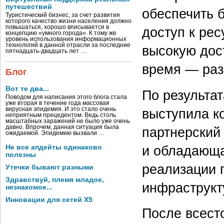
путешествий
обеспечить 
Туристический бизнес, за счет развития
которого качество жизни населения должно
повышаться, хорошо вписывается в
доступ к рес
концепцию «умного города». К тому же
уровень использования информационных
технологий в данной отрасли за последние
высокую дос
пятнадцать-двадцать лет …
время — раз
Блог
Вот те два...
По результа
Поводом для написания этого блога стала
уже вторая в течение года массовая
вирусная эпидемия. И это стало очень
выступила к
неприятным прецедентом. Ведь столь
масштабных заражений не было уже очень
давно. Впрочем, данная ситуация была
партнерский с
ожидаемой. Эпидемию вызвали …
и обладающа
Не все апдейты одинаково
полезны
реализации 
Утечки бывают разными
Здравствуй, племя младое,
инфраструкт
незнакомое...
Инновации для сетей X5
После всест