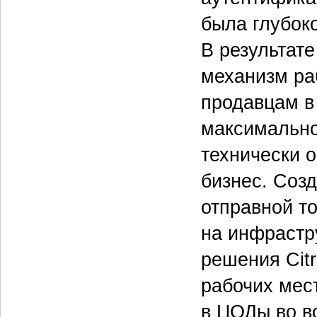
была глубок
В результат
механизм ра
продавцам в
максимально
технически 
бизнес. Созд
отправной т
на инфрастр
решения Cit
рабочих мес
в ЦОДы во вс