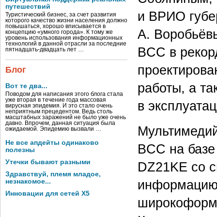
путешествий
и ВРИО губе
Туристический бизнес, за счет развития
которого качество жизни населения должно
повышаться, хорошо вписывается в
А. Воробьёв
концепцию «умного города». К тому же
уровень использования информационных
технологий в данной отрасли за последние
BCC в рекор
пятнадцать-двадцать лет …
проектирова
Блог
работы, а т
Вот те два...
Поводом для написания этого блога стала
уже вторая в течение года массовая
в эксплуата
вирусная эпидемия. И это стало очень
неприятным прецедентом. Ведь столь
масштабных заражений не было уже очень
давно. Впрочем, данная ситуация была
Мультимедий
ожидаемой. Эпидемию вызвали …
Не все апдейты одинаково
BCC на базе
полезны
Утечки бывают разными
DZ21KE со с
Здравствуй, племя младое,
информацию 
незнакомое...
Инновации для сетей X5
широкоформа