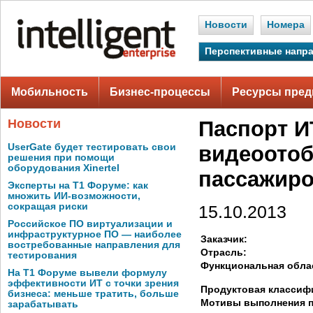
Новости
Номера
Перспективные напр
Мобильность
Бизнес-процессы
Ресурсы пред
Новости
Паспорт И
UserGate будет тестировать свои
видеоото
решения при помощи
оборудования Xinertel
пассажир
Эксперты на Т1 Форуме: как
множить ИИ-возможности,
сокращая риски
15.10.2013
Российское ПО виртуализации и
инфраструктурное ПО — наиболее
Заказчик:
востребованные направления для
Отрасль:
тестирования
Функциональная обла
На Т1 Форуме вывели формулу
эффективности ИТ с точки зрения
Продуктовая классиф
бизнеса: меньше тратить, больше
Мотивы выполнения п
зарабатывать