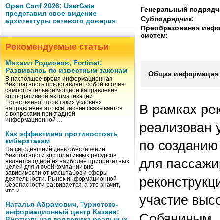
Open Conf 2026: UserGate
Генеральный подрядч
представил свое видение
Субподрядчик:
архитектуры сетевого доверия
Преобразования инф
систем:
Рекомендуемые статьи
Михаил Родионов, Fortinet:
Развиваясь по известным законам
Общая информация 
В настоящее время информационная
безопасность представляет собой вполне
самостоятельное мощное направление
корпоративной автоматизации.
Естественно, что в таких условиях
В рамках ре
направление это все теснее связывается
с вопросами прикладной
информационной …
реализован 
Как эффективно противостоять
кибератакам
по созданию
На сегодняшний день обеспечение
безопасности корпоративных ресурсов
для пассажи
является одной из наиболее приоритетных
целей для любой компании вне
зависимости от масштабов и сферы
реконструкци
деятельности. Рынок информационной
безопасности развивается, а это значит,
что и …
участие выс
Наталья Абрамович, Туристско-
информационный центр Казани:
Собяниным,
Виртуальная поддержка реальных