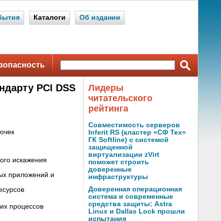
бытия
Каталоги
Об издании
зопасность
андарту PCI DSS
Лидеры
читательского
рейтинга
Совместимость серверов
очек
Inferit RS (кластер «СФ Тех»
ГК Softline) с системой
защищенной
виртуализации zVirt
ного искажения
поможет строить
доверенные
ых приложений и
инфраструктуры
Доверенная операционная
есурсов
система и современные
средства защиты: Astra
их процессов
Linux и Dallas Lock прошли
испытания