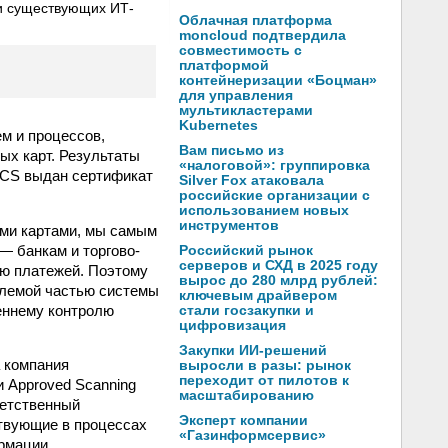
и существующих ИТ-
Облачная платформа
moncloud подтвердила
совместимость с
платформой
контейнеризации «Боцман»
для управления
мультикластерами
Kubernetes
м и процессов,
Вам письмо из
ых карт. Результаты
«налоговой»: группировка
UCS выдан сертификат
Silver Fox атаковала
российские организации с
использованием новых
инструментов
ыми картами, мы самым
— банкам и торгово-
Российский рынок
серверов и СХД в 2025 году
ию платежей. Поэтому
вырос до 280 млрд рублей:
млемой частью системы
ключевым драйвером
реннему контролю
стали госзакупки и
цифровизация
Закупки ИИ-решений
 компания
выросли в разы: рынок
переходит от пилотов к
и Approved Scanning
масштабированию
ветственный
Эксперт компании
ствующие в процессах
«Газинформсервис»
рмации,