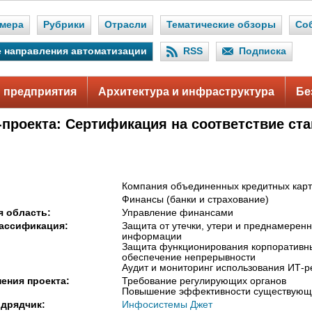
мера
Рубрики
Отрасли
Тематические обзоры
Со
 направления автоматизации
RSS
Подписка
 предприятия
Архитектура и инфраструктура
Бе
-проекта: Сертификация на соответствие ст
Компания объединенных кредитных карт
Финансы (банки и страхование)
 область:
Управление финансами
ассификация:
Защита от утечки, утери и преднамерен
информации
Защита функционирования корпоративн
обеспечение непрерывности
Аудит и мониторинг использования ИТ-р
ения проекта:
Требование регулирующих органов
Повышение эффективности существующ
дрядчик:
Инфосистемы Джет