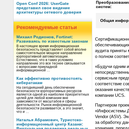
Преобразовани
Open Conf 2026: UserGate
систем:
представил свое видение
архитектуры сетевого доверия
Общая информ
Рекомендуемые статьи
Михаил Родионов, Fortinet:
Сертификационны
Развиваясь по известным законам
обеспечивающих 
В настоящее время информационная
безопасность представляет собой вполне
аудита приняты 
самостоятельное мощное направление
о полном соотве
корпоративной автоматизации.
Естественно, что в таких условиях
направление это все теснее связывается
«Будучи одним и
с вопросами прикладной
информационной …
непосредственны
сервисным предп
Как эффективно противостоять
кибератакам
соответствие со
На сегодняшний день обеспечение
оказания качест
безопасности корпоративных ресурсов
компании UCS.
является одной из наиболее приоритетных
целей для любой компании вне
зависимости от масштабов и сферы
Партнером проек
деятельности. Рынок информационной
безопасности развивается, а это значит,
«Инфосистемы Дж
что и …
Vendor (ASV). Э
Наталья Абрамович, Туристско-
за обработку да
информационный центр Казани:
хранения, перед
Виртуальная поддержка реальных