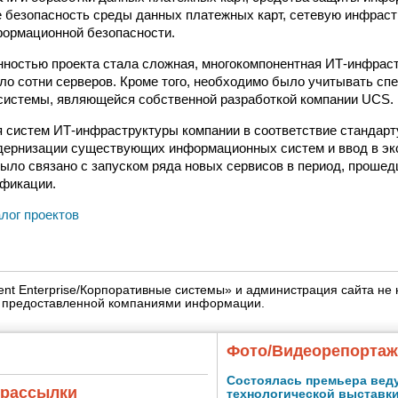
безопасность среды данных платежных карт, сетевую инфраст
формационной безопасности.
ностью проекта стала сложная, многокомпонентная ИТ-инфраст
о сотни серверов. Кроме того, необходимо было учитывать сп
системы, являющейся собственной разработкой компании UCS.
 систем ИТ-инфраструктуры компании в соответствие стандарт
дернизации существующих информационных систем и ввод в э
было связано с запуском ряда новых сервисов в период, проше
ификации.
алог проектов
igent Enterprise/Корпоративные системы» и администрация сайта не 
» предоставленной компаниями информации.
Фото/Видеорепорта
Состоялась премьера вед
 рассылки
технологической выставк