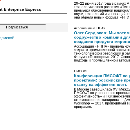
20–22 июня 2017 года в рамках 
технологического развития «Тех
ent Enterprise Express
премьера обновленной национал
науки, технологий и инноваций 
она обрела новый формат: «НТ
Ассоциация «НППА»
Олег Сердюков: Мы хотим
содружество компаний дл
дпиской
создания продукта мирово
Ассоциация «НППА» провела кру
задачам промышленной автомати
технологической революции в ра
Форума «Технопром»-2017. Осно
подходы к промышленной автома
ПМСОФТ
Конференция ПМСОФТ по 
проектами: российские пр
ставку на эффективность
В Москве завершилась XVI Межд
ПМСОФТ по управлению проекта
эффективность» и II бизнес-сем
стоимостного инжиниринга — AA
Workshop — 2017, проводимый в 
программы …