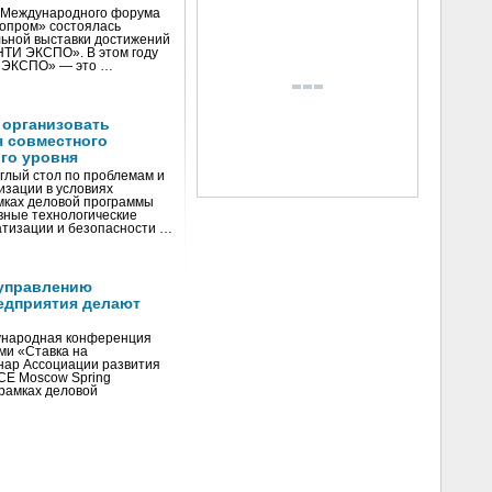
V Международного форума
нопром» состоялась
ьной выставки достижений
«НТИ ЭКСПО». В этом году
И ЭКСПО» — это …
 организовать
я совместного
го уровня
глый стол по проблемам и
зации в условиях
мках деловой программы
вные технологические
тизации и безопасности …
управлению
едприятия делают
ународная конференция
ми «Ставка на
инар Ассоциации развития
CE Moscow Spring
рамках деловой