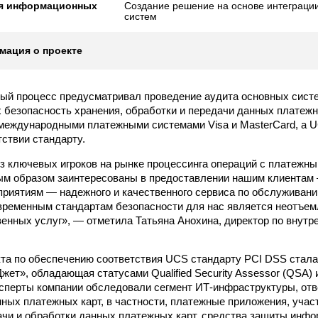
я информационных
Создание решение на основе интеграци
систем
ация о проекте
й процесс предусматривал проведение аудита основных систе
безопасность хранения, обработки и передачи данных платежн
международными платежными системами Visa и MasterCard, а 
тствии стандарту.
з ключевых игроков на рынке процессинга операций с платежн
м образом заинтересованы в предоставлении нашим клиентам 
риятиям — надежного и качественного сервиса по обслуживан
временным стандартам безопасности для нас является неотъе
венных услуг», — отметила Татьяна Анохина, директор по внут
та по обеспечению соответствия UCS стандарту PCI DSS стала
ет», обладающая статусами Qualified Security Assessor (QSA) 
ксперты компании обследовали сегмент ИТ-инфраструктуры, от
нных платежных карт, в частности, платежные приложения, уча
ачи и обработки данных платежных карт, средства защиты инфо