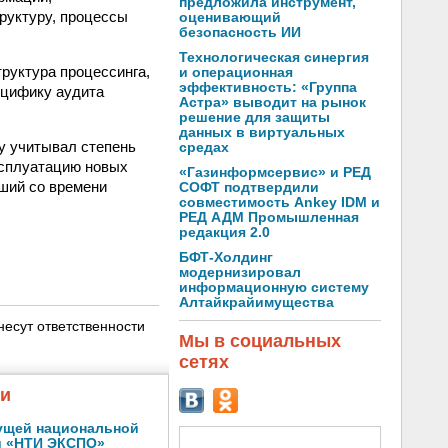
предложила инструмент,
руктуру, процессы
оценивающий
безопасность ИИ
Технологическая синергия
руктура процессинга,
и операционная
эффективность: «Группа
ецифику аудита
Астра» выводит на рынок
решение для защиты
данных в виртуальных
у учитывал степень
средах
ксплуатацию новых
«Газинформсервис» и РЕД
дший со времени
СОФТ подтвердили
совместимость Ankey IDM и
РЕД АДМ Промышленная
редакция 2.0
БФТ-Холдинг
модернизировал
информационную систему
Алтайкрайимущества
несут ответственности
Мы в социальных
сетях
жи
ущей национальной
и «НТИ ЭКСПО»