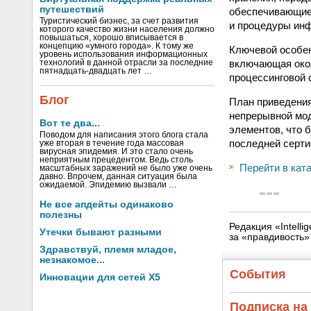
путешествий
обеспечивающие 
Туристический бизнес, за счет развития
и процедуры ин
которого качество жизни населения должно
повышаться, хорошо вписывается в
концепцию «умного города». К тому же
Ключевой особен
уровень использования информационных
включающая окол
технологий в данной отрасли за последние
пятнадцать-двадцать лет …
процессинговой 
Блог
План приведения
непрерывной мо
Вот те два...
элементов, что 
Поводом для написания этого блога стала
последней серт
уже вторая в течение года массовая
вирусная эпидемия. И это стало очень
неприятным прецедентом. Ведь столь
Перейти в кат
масштабных заражений не было уже очень
давно. Впрочем, данная ситуация была
ожидаемой. Эпидемию вызвали …
Не все апдейты одинаково
полезны
Редакция «Intell
Утечки бывают разными
за «правдивость
Здравствуй, племя младое,
незнакомое...
События
Инновации для сетей X5
Подписка на