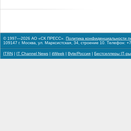
© 1997—2026 АО «СК ПРЕСС».
Политика конфиденциальности п
109147 г. Москва, ул. Марксистская, 34, строение 10. Телефон: +7
ITRN
|
IT Channel News
|
itWeek
|
Byte/Россия
|
Бестселлеры IT-ры