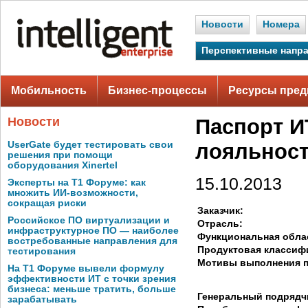
Новости
Номера
Перспективные напр
Мобильность
Бизнес-процессы
Ресурсы пред
Новости
Паспорт И
UserGate будет тестировать свои
лояльнос
решения при помощи
оборудования Xinertel
15.10.2013
Эксперты на Т1 Форуме: как
множить ИИ-возможности,
сокращая риски
Заказчик:
Российское ПО виртуализации и
Отрасль:
инфраструктурное ПО — наиболее
Функциональная обла
востребованные направления для
Продуктовая классиф
тестирования
Мотивы выполнения п
На Т1 Форуме вывели формулу
эффективности ИТ с точки зрения
бизнеса: меньше тратить, больше
Генеральный подрядч
зарабатывать