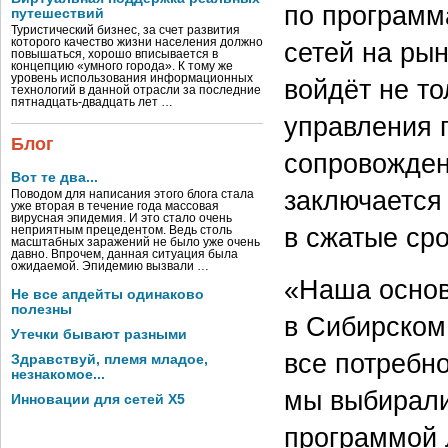
по программ
путешествий
Туристический бизнес, за счет развития
которого качество жизни населения должно
сетей на ры
повышаться, хорошо вписывается в
концепцию «умного города». К тому же
уровень использования информационных
войдёт не т
технологий в данной отрасли за последние
пятнадцать-двадцать лет …
управления 
Блог
сопровожден
Вот те два...
заключается
Поводом для написания этого блога стала
уже вторая в течение года массовая
вирусная эпидемия. И это стало очень
в сжатые сро
неприятным прецедентом. Ведь столь
масштабных заражений не было уже очень
давно. Впрочем, данная ситуация была
ожидаемой. Эпидемию вызвали …
«Наша основ
Не все апдейты одинаково
полезны
в Сибирском
Утечки бывают разными
все потребн
Здравствуй, племя младое,
незнакомое...
мы выбирали
Инновации для сетей X5
программой 