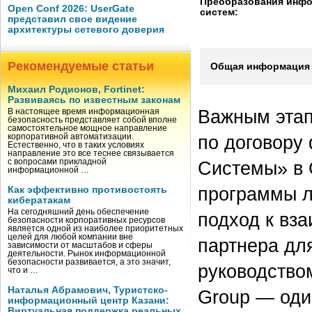
Преобразования инф
Open Conf 2026: UserGate
систем:
представил свое видение
архитектуры сетевого доверия
Рекомендуемые статьи
Общая информация 
Михаил Родионов, Fortinet:
Развиваясь по известным законам
Важным этап
В настоящее время информационная
безопасность представляет собой вполне
самостоятельное мощное направление
по договору
корпоративной автоматизации.
Естественно, что в таких условиях
направление это все теснее связывается
с вопросами прикладной
Системы» в 
информационной …
программы л
Как эффективно противостоять
кибератакам
На сегодняшний день обеспечение
подход к вз
безопасности корпоративных ресурсов
является одной из наиболее приоритетных
целей для любой компании вне
партнера дл
зависимости от масштабов и сферы
деятельности. Рынок информационной
безопасности развивается, а это значит,
руководство
что и …
Наталья Абрамович, Туристско-
Group — оди
информационный центр Казани:
Виртуальная поддержка реальных