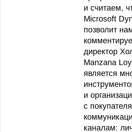
и считаем, ч
Microsoft D
позволит на
комментируе
директор Хо
Manzana Loya
является мн
инструменто
и организац
с покупател
коммуникаци
каналам: ли