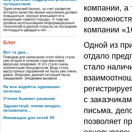
путешествий
компании, а
Туристический бизнес, за счет развития
которого качество жизни населения должно
повышаться, хорошо вписывается в
возможностя
концепцию «умного города». К тому же
уровень использования информационных
технологий в данной отрасли за последние
компании «1
пятнадцать-двадцать лет …
Блог
Одной из пр
Вот те два...
отдало пред
Поводом для написания этого блога стала
уже вторая в течение года массовая
стало налич
вирусная эпидемия. И это стало очень
неприятным прецедентом. Ведь столь
масштабных заражений не было уже очень
давно. Впрочем, данная ситуация была
взаимоотнош
ожидаемой. Эпидемию вызвали …
регистрируе
Не все апдейты одинаково
полезны
с заказчика
Утечки бывают разными
Здравствуй, племя младое,
письма, дело
незнакомое...
Инновации для сетей X5
позволяет п