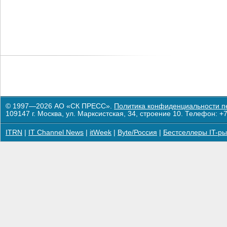
© 1997—2026 АО «СК ПРЕСС».
Политика конфиденциальности п
109147 г. Москва, ул. Марксистская, 34, строение 10. Телефон: +7
ITRN
|
IT Channel News
|
itWeek
|
Byte/Россия
|
Бестселлеры IT-ры