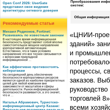
Преобразования инф
Open Conf 2026: UserGate
систем:
представил свое видение
архитектуры сетевого доверия
Общая информация 
Рекомендуемые статьи
Михаил Родионов, Fortinet:
«ЦНИИ-прое
Развиваясь по известным законам
В настоящее время информационная
зданий» зан
безопасность представляет собой вполне
самостоятельное мощное направление
корпоративной автоматизации.
и промышле
Естественно, что в таких условиях
направление это все теснее связывается
с вопросами прикладной
потребовало
информационной …
Как эффективно противостоять
процессы, с
кибератакам
На сегодняшний день обеспечение
безопасности корпоративных ресурсов
заказов. Вы
является одной из наиболее приоритетных
целей для любой компании вне
зависимости от масштабов и сферы
руководство
деятельности. Рынок информационной
безопасности развивается, а это значит,
что и …
торговлей 8
Наталья Абрамович, Туристско-
всеми хозяй
информационный центр Казани:
Виртуальная поддержка реальных