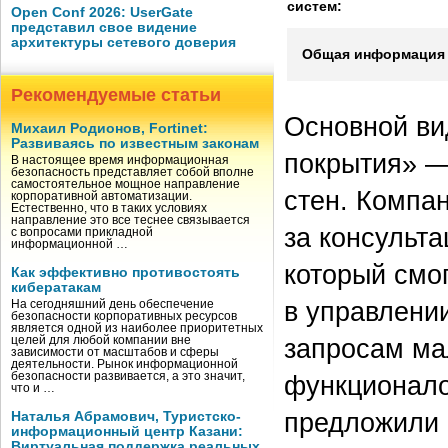
систем:
Open Conf 2026: UserGate
представил свое видение
архитектуры сетевого доверия
Общая информация 
Рекомендуемые статьи
Основной ви
Михаил Родионов, Fortinet:
Развиваясь по известным законам
покрытия» —
В настоящее время информационная
безопасность представляет собой вполне
самостоятельное мощное направление
стен. Компа
корпоративной автоматизации.
Естественно, что в таких условиях
направление это все теснее связывается
за консульта
с вопросами прикладной
информационной …
который смо
Как эффективно противостоять
кибератакам
в управлени
На сегодняшний день обеспечение
безопасности корпоративных ресурсов
является одной из наиболее приоритетных
запросам ма
целей для любой компании вне
зависимости от масштабов и сферы
деятельности. Рынок информационной
безопасности развивается, а это значит,
функционало
что и …
предложили 
Наталья Абрамович, Туристско-
информационный центр Казани:
Виртуальная поддержка реальных