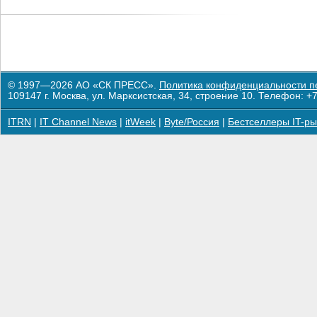
© 1997—2026 АО «СК ПРЕСС».
Политика конфиденциальности п
109147 г. Москва, ул. Марксистская, 34, строение 10. Телефон: +7
ITRN
|
IT Channel News
|
itWeek
|
Byte/Россия
|
Бестселлеры IT-ры