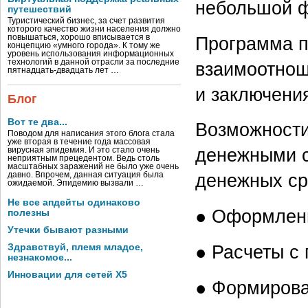
небольшой ф
путешествий
Туристический бизнес, за счет развития
которого качество жизни населения должно
повышаться, хорошо вписывается в
Программа п
концепцию «умного города». К тому же
уровень использования информационных
технологий в данной отрасли за последние
взаимоотнош
пятнадцать-двадцать лет …
и заключени
Блог
Вот те два...
Возможности
Поводом для написания этого блога стала
уже вторая в течение года массовая
денежными с
вирусная эпидемия. И это стало очень
неприятным прецедентом. Ведь столь
масштабных заражений не было уже очень
давно. Впрочем, данная ситуация была
денежных сре
ожидаемой. Эпидемию вызвали …
Не все апдейты одинаково
● Оформлени
полезны
Утечки бывают разными
Здравствуй, племя младое,
● Расчеты с
незнакомое...
Инновации для сетей X5
● Формирова