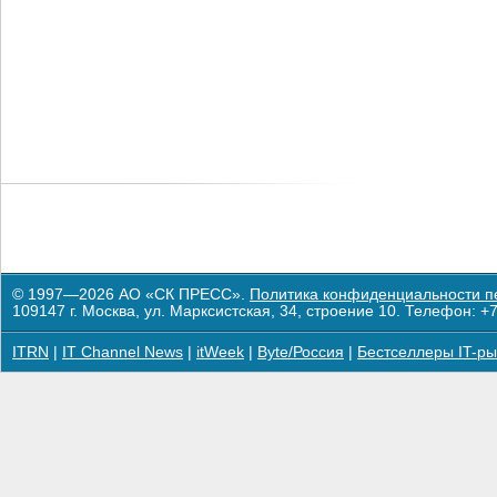
© 1997—2026 АО «СК ПРЕСС».
Политика конфиденциальности п
109147 г. Москва, ул. Марксистская, 34, строение 10. Телефон: +7
ITRN
|
IT Channel News
|
itWeek
|
Byte/Россия
|
Бестселлеры IT-ры