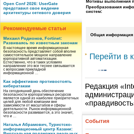
Мотивы выполнения п
Open Conf 2026: UserGate
Преобразования инф
представил свое видение
систем:
архитектуры сетевого доверия
Рекомендуемые статьи
Общая информация 
Михаил Родионов, Fortinet:
Развиваясь по известным законам
В настоящее время информационная
безопасность представляет собой вполне
Перейти в к
самостоятельное мощное направление
корпоративной автоматизации.
Естественно, что в таких условиях
направление это все теснее связывается
с вопросами прикладной
информационной …
Как эффективно противостоять
Редакция «Int
кибератакам
На сегодняшний день обеспечение
администраци
безопасности корпоративных ресурсов
является одной из наиболее приоритетных
«правдивость
целей для любой компании вне
зависимости от масштабов и сферы
деятельности. Рынок информационной
безопасности развивается, а это значит,
что и …
События
Наталья Абрамович, Туристско-
информационный центр Казани:
Виртуальная поддержка реальных