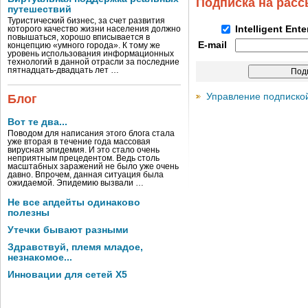
Подписка на рас
путешествий
Туристический бизнес, за счет развития
Intelligent Ent
которого качество жизни населения должно
повышаться, хорошо вписывается в
E-mail
концепцию «умного города». К тому же
уровень использования информационных
технологий в данной отрасли за последние
пятнадцать-двадцать лет …
Управление подписко
Блог
Вот те два...
Поводом для написания этого блога стала
уже вторая в течение года массовая
вирусная эпидемия. И это стало очень
неприятным прецедентом. Ведь столь
масштабных заражений не было уже очень
давно. Впрочем, данная ситуация была
ожидаемой. Эпидемию вызвали …
Не все апдейты одинаково
полезны
Утечки бывают разными
Здравствуй, племя младое,
незнакомое...
Инновации для сетей X5