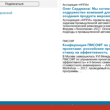
Ассоциация «НППА»
Олег Сердюков: Мы хотим
содружество компаний дл
дпиской
создания продукта мирово
Ассоциация «НППА» провела кру
задачам промышленной автомати
технологической революции в ра
Форума «Технопром»-2017. Осно
подходы к промышленной автома
ПМСОФТ
Конференция ПМСОФТ по 
проектами: российские пр
ставку на эффективность
В Москве завершилась XVI Межд
ПМСОФТ по управлению проекта
эффективность» и II бизнес-сем
стоимостного инжиниринга — AA
Workshop — 2017, проводимый в 
программы …
ости персональных данных
,
информация об авторских правах и п
фон: +7 495 974-22-60. Факс: +7 495 974-22-63. E-mail:
siteeditor@i