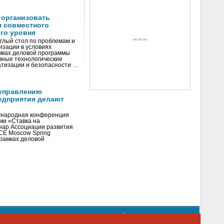
 организовать
я совместного
го уровня
глый стол по проблемам и
зации в условиях
мках деловой программы
вные технологические
тизации и безопасности …
управлению
едприятия делают
ународная конференция
ми «Ставка на
инар Ассоциации развития
CE Moscow Spring
рамках деловой
орядке использования материалов сайта
emag.ru
..