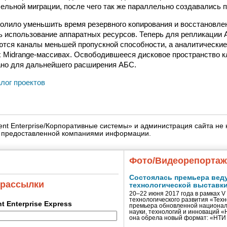
ельной миграции, после чего так же параллельно создавались 
олило уменьшить время резервного копирования и восстановле
ь использование аппаратных ресурсов. Теперь для репликации
тся каналы меньшей пропускной способности, а аналитические
х Midrange-массивах. Освободившееся дисковое пространство к
ано для дальнейшего расширения АБС.
алог проектов
igent Enterprise/Корпоративные системы» и администрация сайта не 
» предоставленной компаниями информации.
Фото/Видеорепорта
Состоялась премьера вед
 рассылки
технологической выставк
20–22 июня 2017 года в рамках 
технологического развития «Тех
ent Enterprise Express
премьера обновленной национал
науки, технологий и инноваций 
она обрела новый формат: «НТ