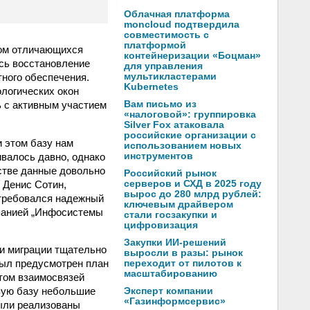
Облачная платформа
moncloud подтвердила
совместимость с
платформой
том отличающихся
контейнеризации «Боцман»
ось восстановление
для управления
ного обеспечения.
мультикластерами
Kubernetes
логических окон
ь с активным участием
Вам письмо из
«налоговой»: группировка
Silver Fox атаковала
российские организации с
 этом базу нам
использованием новых
валось давно, однако
инструментов
стве данные довольно
Российский рынок
 Денис Сотин,
серверов и СХД в 2025 году
вырос до 280 млрд рублей:
 требовался надежный
ключевым драйвером
омпанией „Инфосистемы
стали госзакупки и
цифровизация
Закупки ИИ-решений
 и миграции тщательно
выросли в разы: рынок
был предусмотрен план
переходит от пилотов к
масштабированию
том взаимосвязей
вую базу небольшие
Эксперт компании
«Газинформсервис»
были реализованы