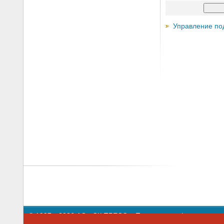
Управление по
© 1997—2026 АО «СК ПРЕСС».
Политика конфиденциальн
109147 г. Москва, ул. Марксистская, 34, строение 10. Теле