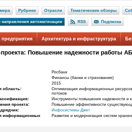
мера
Рубрики
Отрасли
Тематические обзоры
Со
 направления автоматизации
RSS
Подписка
 предприятия
Архитектура и инфраструктура
Бе
-проекта: Повышение надежности работы А
Росбанк
Финансы (банки и страхование)
2015
 область:
Оптимизация информационных ресурсо
потоков
ассификация:
Инструменты повышения надежности и к
ения проекта:
Повышение эффективности существующ
дрядчик:
Инфосистемы Джет
я информационных
Развитие и модернизация систем хране