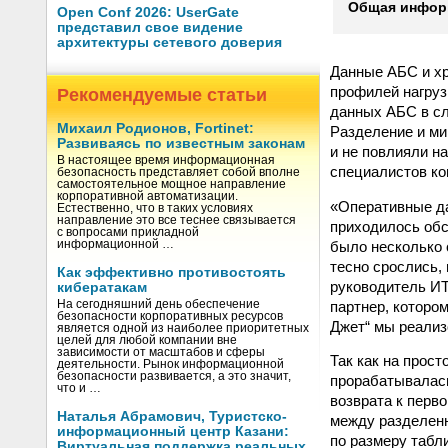
Общая информ
Open Conf 2026: UserGate
представил свое видение
архитектуры сетевого доверия
Данные АБС и хр
профилей нагруз
Рекомендуемые статьи
данных АБС в сл
Михаил Родионов, Fortinet:
Разделение и ми
Развиваясь по известным законам
и не повлияли н
В настоящее время информационная
специалистов к
безопасность представляет собой вполне
самостоятельное мощное направление
корпоративной автоматизации.
«Оперативные да
Естественно, что в таких условиях
направление это все теснее связывается
приходилось обс
с вопросами прикладной
было несколько 
информационной …
тесно срослись,
Как эффективно противостоять
руководитель ИТ
кибератакам
партнер, котором
На сегодняшний день обеспечение
безопасности корпоративных ресурсов
Джет“ мы реализ
является одной из наиболее приоритетных
целей для любой компании вне
зависимости от масштабов и сферы
Так как на прос
деятельности. Рынок информационной
безопасности развивается, а это значит,
прорабатывалась
что и …
возврата к перв
Наталья Абрамович, Туристско-
между разделенн
информационный центр Казани:
по размеру табл
Виртуальная поддержка реальных