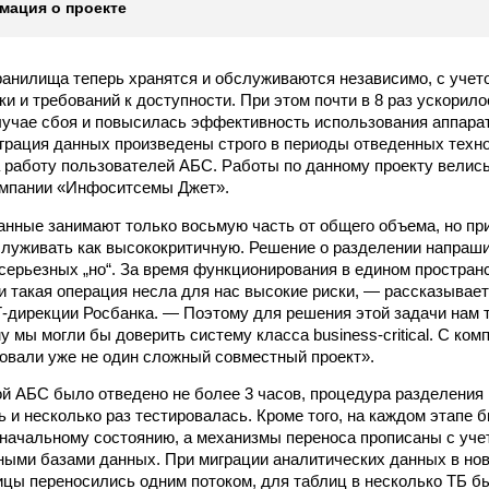
ация о проекте
анилища теперь хранятся и обслуживаются независимо, с уче
ки и требований к доступности. При этом почти в 8 раз ускорил
учае сбоя и повысилась эффективность использования аппарат
грация данных произведены строго в периоды отведенных техно
а работу пользователей АБС. Работы по данному проекту велис
омпании «Инфоситсемы Джет».
нные занимают только восьмую часть от общего объема, но при
луживать как высококритичную. Решение о разделении напраши
серьезных „но“. За время функционирования в едином простран
 и такая операция несла для нас высокие риски, — рассказывает
-дирекции Росбанка. — Поэтому для решения этой задачи нам
у мы могли бы доверить систему класса business-critical. С к
овали уже не один сложный совместный проект».
той АБС было отведено не более 3 часов, процедура разделения
 и несколько раз тестировалась. Кроме того, на каждом этапе 
оначальному состоянию, а механизмы переноса прописаны с уче
ыми базами данных. При миграции аналитических данных в но
ицы переносились одним потоком, для таблиц в несколько ТБ 