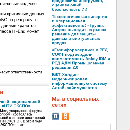
предложила инструмент,
поисковые индексы.
оценивающий
безопасность ИИ
ния критичных данных
Технологическая синергия
 АБС на резервную
и операционная
 данные хранятся
эффективность: «Группа
Астра» выводит на рынок
ласса Hi-End может
решение для защиты
данных в виртуальных
средах
«Газинформсервис» и РЕД
СОФТ подтвердили
совместимость Ankey IDM и
РЕД АДМ Промышленная
редакция 2.0
несут ответственности
БФТ-Холдинг
модернизировал
информационную систему
Алтайкрайимущества
жи
Мы в социальных
ущей национальной
сетях
и «НТИ ЭКСПО»
V Международного форума
нопром» состоялась
ьной выставки достижений
«НТИ ЭКСПО». В этом году
И ЭКСПО» — это …