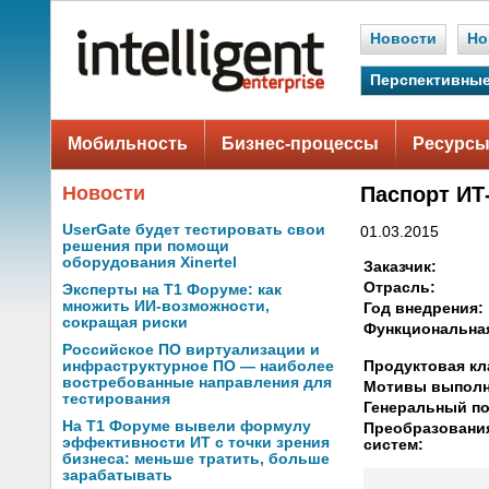
Новости
Но
Перспективные
Мобильность
Бизнес-процессы
Ресурсы
Новости
Паспорт ИТ
UserGate будет тестировать свои
01.03.2015
решения при помощи
оборудования Xinertel
Заказчик:
Отрасль:
Эксперты на Т1 Форуме: как
множить ИИ-возможности,
Год внедрения:
сокращая риски
Функциональная
Российское ПО виртуализации и
Продуктовая кл
инфраструктурное ПО — наиболее
востребованные направления для
Мотивы выполн
тестирования
Генеральный по
На Т1 Форуме вывели формулу
Преобразовани
эффективности ИТ с точки зрения
систем:
бизнеса: меньше тратить, больше
зарабатывать