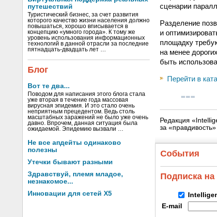
сценарии паралл
путешествий
Туристический бизнес, за счет развития
которого качество жизни населения должно
Разделение позв
повышаться, хорошо вписывается в
и оптимизироват
концепцию «умного города». К тому же
уровень использования информационных
площадку требую
технологий в данной отрасли за последние
пятнадцать-двадцать лет …
на менее дороги
быть использов
Блог
Перейти в кат
Вот те два...
Поводом для написания этого блога стала
уже вторая в течение года массовая
вирусная эпидемия. И это стало очень
неприятным прецедентом. Ведь столь
масштабных заражений не было уже очень
Редакция «Intell
давно. Впрочем, данная ситуация была
за «правдивость
ожидаемой. Эпидемию вызвали …
Не все апдейты одинаково
полезны
События
Утечки бывают разными
Здравствуй, племя младое,
Подписка на
незнакомое...
Инновации для сетей X5
Intellig
E-mail