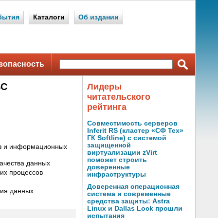
бытия
Каталоги
Об издании
зопасность
БС
Лидеры
читательского
рейтинга
Совместимость серверов
Inferit RS (кластер «СФ Тех»
ГК Softline) с системой
защищенной
в и информационных
виртуализации zVirt
поможет строить
ачества данных
доверенные
их процессов
инфраструктуры
Доверенная операционная
ния данных
система и современные
средства защиты: Astra
Linux и Dallas Lock прошли
испытания