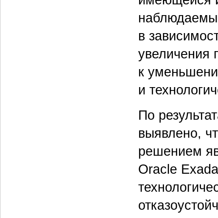
имеющейся и
наблюдаемый
в зависимост
увеличения 
к уменьшени
и технологич
По результа
выявлено, ч
решением яв
Oracle Exada
технологиче
отказоустой