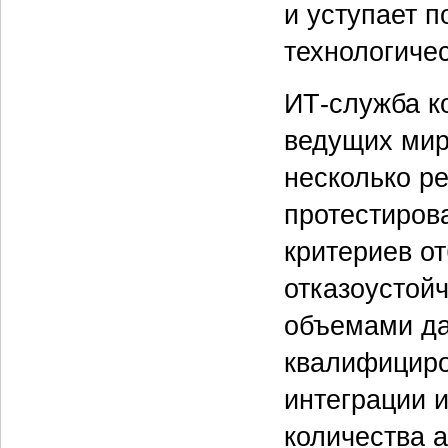
и уступает 
технологиче
ИТ-служба к
ведущих мир
несколько р
протестиров
критериев о
отказоустой
объемами да
квалифициро
интеграции 
количества 