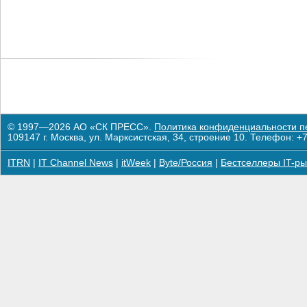
© 1997—2026 АО «СК ПРЕСС».
Политика конфиденциальности п
109147 г. Москва, ул. Марксистская, 34, строение 10. Телефон: +7
ITRN
|
IT Channel News
|
itWeek
|
Byte/Россия
|
Бестселлеры IT-ры