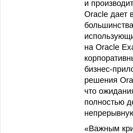
и производит
Oracle дает
большинства
использующи
на Oracle E
корпоративн
бизнес-прил
решения Ora
что ожидани
полностью д
непрерывную
«Важным кри