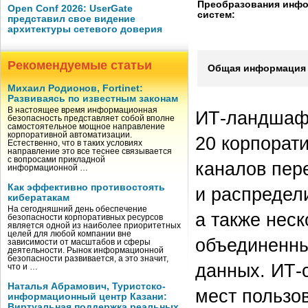
Преобразования инф
Open Conf 2026: UserGate
систем:
представил свое видение
архитектуры сетевого доверия
Рекомендуемые статьи
Общая информация 
Михаил Родионов, Fortinet:
Развиваясь по известным законам
В настоящее время информационная
ИТ-ландшафт
безопасность представляет собой вполне
самостоятельное мощное направление
корпоративной автоматизации.
20 корпорат
Естественно, что в таких условиях
направление это все теснее связывается
с вопросами прикладной
каналов пер
информационной …
Как эффективно противостоять
и распредел
кибератакам
На сегодняшний день обеспечение
а также нес
безопасности корпоративных ресурсов
является одной из наиболее приоритетных
целей для любой компании вне
объединенны
зависимости от масштабов и сферы
деятельности. Рынок информационной
безопасности развивается, а это значит,
данных. ИТ-
что и …
Наталья Абрамович, Туристско-
мест пользо
информационный центр Казани:
Виртуальная поддержка реальных