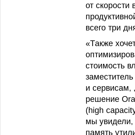
от скорости
продуктивно
всего три дн
«Также хоче
оптимизирова
стоимость в
заместитель
и сервисам,
решение Ora
(high capaci
мы увидели,
память утил