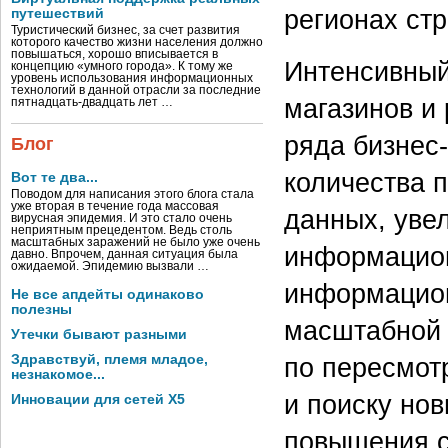
регионах ст
путешествий
Туристический бизнес, за счет развития
которого качество жизни населения должно
повышаться, хорошо вписывается в
Интенсивный
концепцию «умного города». К тому же
уровень использования информационных
технологий в данной отрасли за последние
магазинов и
пятнадцать-двадцать лет …
ряда бизнес-
Блог
количества 
Вот те два...
Поводом для написания этого блога стала
уже вторая в течение года массовая
данных, уве
вирусная эпидемия. И это стало очень
неприятным прецедентом. Ведь столь
масштабных заражений не было уже очень
информацион
давно. Впрочем, данная ситуация была
ожидаемой. Эпидемию вызвали …
информацион
Не все апдейты одинаково
полезны
масштабной 
Утечки бывают разными
Здравствуй, племя младое,
по пересмот
незнакомое...
и поиску но
Инновации для сетей X5
повышения с