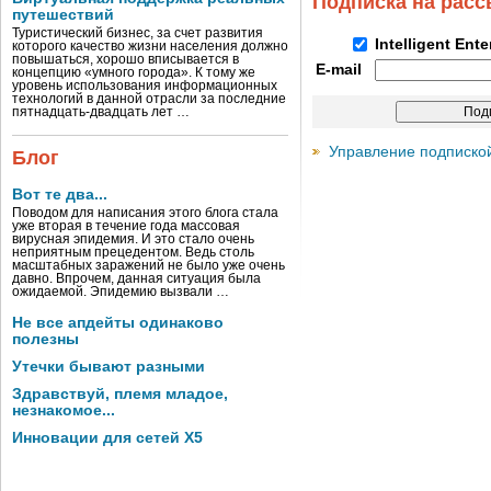
Подписка на рас
путешествий
Туристический бизнес, за счет развития
Intelligent Ent
которого качество жизни населения должно
повышаться, хорошо вписывается в
E-mail
концепцию «умного города». К тому же
уровень использования информационных
технологий в данной отрасли за последние
пятнадцать-двадцать лет …
Управление подписко
Блог
Вот те два...
Поводом для написания этого блога стала
уже вторая в течение года массовая
вирусная эпидемия. И это стало очень
неприятным прецедентом. Ведь столь
масштабных заражений не было уже очень
давно. Впрочем, данная ситуация была
ожидаемой. Эпидемию вызвали …
Не все апдейты одинаково
полезны
Утечки бывают разными
Здравствуй, племя младое,
незнакомое...
Инновации для сетей X5