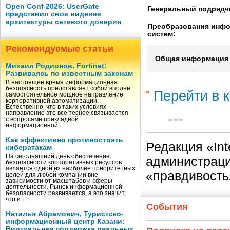
Open Conf 2026: UserGate
Генеральный подрядч
представил свое видение
архитектуры сетевого доверия
Преобразования инф
систем:
Рекомендуемые статьи
Общая информация 
Михаил Родионов, Fortinet:
Развиваясь по известным законам
В настоящее время информационная
безопасность представляет собой вполне
Перейти в к
самостоятельное мощное направление
корпоративной автоматизации.
Естественно, что в таких условиях
направление это все теснее связывается
с вопросами прикладной
информационной …
Как эффективно противостоять
Редакция «Int
кибератакам
На сегодняшний день обеспечение
администраци
безопасности корпоративных ресурсов
является одной из наиболее приоритетных
«правдивость
целей для любой компании вне
зависимости от масштабов и сферы
деятельности. Рынок информационной
безопасности развивается, а это значит,
что и …
События
Наталья Абрамович, Туристско-
информационный центр Казани:
Виртуальная поддержка реальных