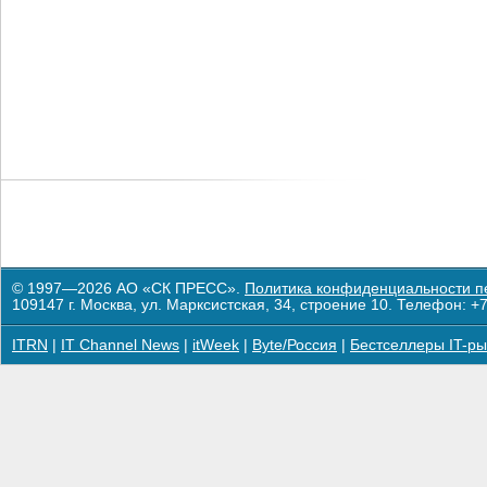
© 1997—2026 АО «СК ПРЕСС».
Политика конфиденциальности п
109147 г. Москва, ул. Марксистская, 34, строение 10. Телефон: +7
ITRN
|
IT Channel News
|
itWeek
|
Byte/Россия
|
Бестселлеры IT-ры