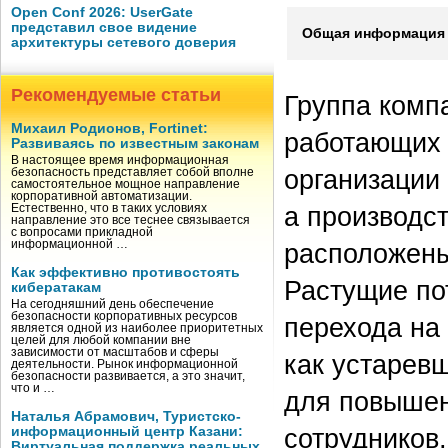
Open Conf 2026: UserGate
представил свое видение
Общая информация 
архитектуры сетевого доверия
Рекомендуемые статьи
Группа комп
Михаил Родионов, Fortinet:
работающих 
Развиваясь по известным законам
В настоящее время информационная
организации
безопасность представляет собой вполне
самостоятельное мощное направление
корпоративной автоматизации.
а производс
Естественно, что в таких условиях
направление это все теснее связывается
с вопросами прикладной
информационной …
расположены
Как эффективно противостоять
Растущие по
кибератакам
На сегодняшний день обеспечение
безопасности корпоративных ресурсов
перехода на
является одной из наиболее приоритетных
целей для любой компании вне
зависимости от масштабов и сферы
как устарев
деятельности. Рынок информационной
безопасности развивается, а это значит,
что и …
для повышен
Наталья Абрамович, Туристско-
сотрудников,
информационный центр Казани:
Виртуальная поддержка реальных