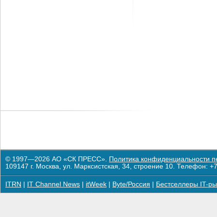
© 1997—2026 АО «СК ПРЕСС».
Политика конфиденциальности п
109147 г. Москва, ул. Марксистская, 34, строение 10. Телефон: +7
ITRN
|
IT Channel News
|
itWeek
|
Byte/Россия
|
Бестселлеры IT-ры