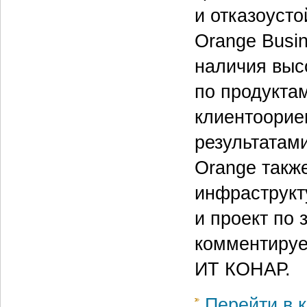
и отказоуст
Orange Busin
наличия выс
по продуктам
клиентоорие
результатам
Orange такж
инфраструкт
и проект по
комментируе
ИТ КОНАР.
Перейти в к