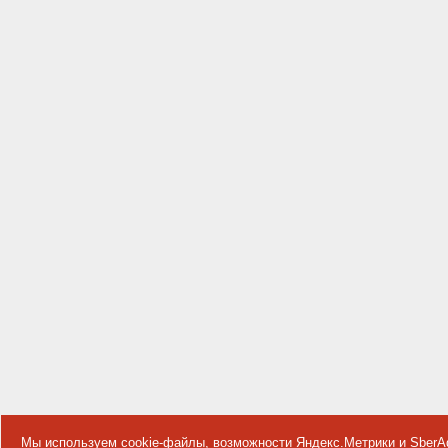
Мы используем cookie-файлы, возможности Яндекс.Метрики и SberA