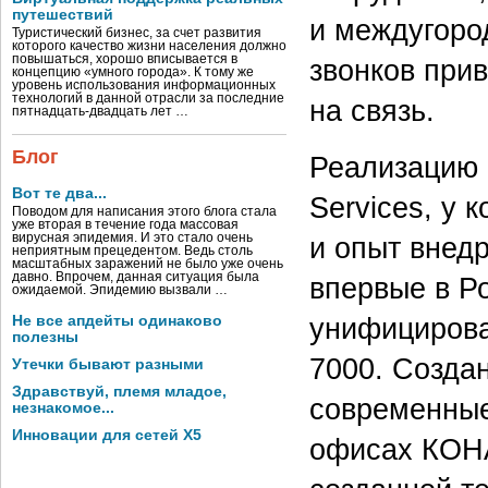
путешествий
и междугоро
Туристический бизнес, за счет развития
которого качество жизни населения должно
повышаться, хорошо вписывается в
звонков при
концепцию «умного города». К тому же
уровень использования информационных
технологий в данной отрасли за последние
на связь.
пятнадцать-двадцать лет …
Блог
Реализацию 
Вот те два...
Services, у 
Поводом для написания этого блога стала
уже вторая в течение года массовая
вирусная эпидемия. И это стало очень
и опыт внед
неприятным прецедентом. Ведь столь
масштабных заражений не было уже очень
давно. Впрочем, данная ситуация была
впервые в Р
ожидаемой. Эпидемию вызвали …
унифицирова
Не все апдейты одинаково
полезны
7000. Созда
Утечки бывают разными
Здравствуй, племя младое,
современные
незнакомое...
Инновации для сетей X5
офисах КОНА