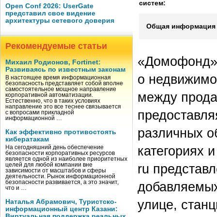
систем:
Open Conf 2026: UserGate
представил свое видение
архитектуры сетевого доверия
Общая информация 
Рекомендуемые статьи
«Домофонд» 
Михаил Родионов, Fortinet:
Развиваясь по известным законам
о недвижимо
В настоящее время информационная
безопасность представляет собой вполне
самостоятельное мощное направление
между прода
корпоративной автоматизации.
Естественно, что в таких условиях
направление это все теснее связывается
предоставля
с вопросами прикладной
информационной …
различных о
Как эффективно противостоять
кибератакам
категориях 
На сегодняшний день обеспечение
безопасности корпоративных ресурсов
является одной из наиболее приоритетных
ru представ
целей для любой компании вне
зависимости от масштабов и сферы
деятельности. Рынок информационной
безопасности развивается, а это значит,
добавляемых
что и …
улице, станц
Наталья Абрамович, Туристско-
информационный центр Казани:
Виртуальная поддержка реальных