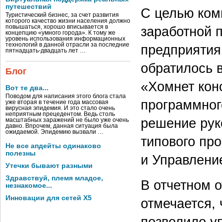
путешествий
С целью ком
Туристический бизнес, за счет развития
которого качество жизни населения должно
повышаться, хорошо вписывается в
заработной 
концепцию «умного города». К тому же
уровень использования информационных
технологий в данной отрасли за последние
предприятия
пятнадцать-двадцать лет …
обратилось 
Блог
«Хомнет кон
Вот те два...
Поводом для написания этого блога стала
программног
уже вторая в течение года массовая
вирусная эпидемия. И это стало очень
неприятным прецедентом. Ведь столь
решение рук
масштабных заражений не было уже очень
давно. Впрочем, данная ситуация была
ожидаемой. Эпидемию вызвали …
типового пр
Не все апдейты одинаково
полезны
и Управлени
Утечки бывают разными
Здравствуй, племя младое,
В отчетном 
незнакомое...
Инновации для сетей X5
отмечается,