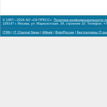
© 1997—2026 АО «СК ПРЕСС».
Политика конфиденциальности п
109147 г. Москва, ул. Марксистская, 34, строение 10. Телефон: +7
ITRN
|
IT Channel News
|
itWeek
|
Byte/Россия
|
Бестселлеры IT-ры