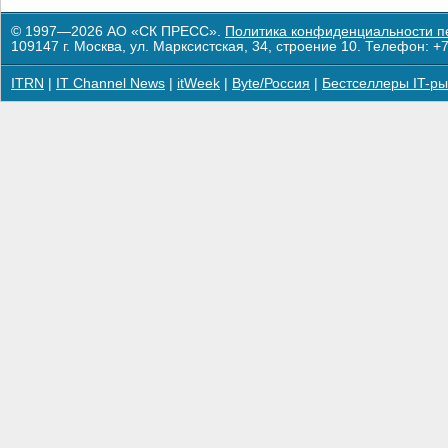
© 1997—2026 АО «СК ПРЕСС».
Политика конфиденциальности п
109147 г. Москва, ул. Марксистская, 34, строение 10. Телефон: +7
ITRN
|
IT Channel News
|
itWeek
|
Byte/Россия
|
Бестселлеры IT-ры