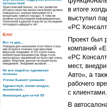
функциональ
путешествий
в итоге хол
Туристический бизнес, за счет развития
которого качество жизни населения должно
повышаться, хорошо вписывается в
концепцию «умного города». К тому же
выступил па
уровень использования информационных
технологий в данной отрасли за последние
пятнадцать-двадцать лет …
«РС Консалт
Блог
Проект был 
Вот те два...
компаний «Е
Поводом для написания этого блога стала
уже вторая в течение года массовая
вирусная эпидемия. И это стало очень
«РС Консалт
неприятным прецедентом. Ведь столь
масштабных заражений не было уже очень
давно. Впрочем, данная ситуация была
ожидаемой. Эпидемию вызвали …
мест, внедр
Не все апдейты одинаково
Авто», а та
полезны
Утечки бывают разными
рабочего вр
Здравствуй, племя младое,
незнакомое...
с клиентами.
Инновации для сетей X5
В автосалон