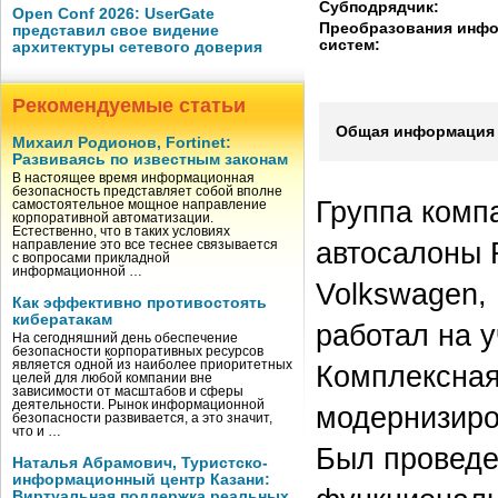
Субподрядчик:
Open Conf 2026: UserGate
Преобразования инф
представил свое видение
систем:
архитектуры сетевого доверия
Рекомендуемые статьи
Общая информация 
Михаил Родионов, Fortinet:
Развиваясь по известным законам
В настоящее время информационная
безопасность представляет собой вполне
Группа комп
самостоятельное мощное направление
корпоративной автоматизации.
Естественно, что в таких условиях
автосалоны R
направление это все теснее связывается
с вопросами прикладной
информационной …
Volkswagen, 
Как эффективно противостоять
кибератакам
работал на у
На сегодняшний день обеспечение
безопасности корпоративных ресурсов
является одной из наиболее приоритетных
Комплексная
целей для любой компании вне
зависимости от масштабов и сферы
деятельности. Рынок информационной
модернизиро
безопасности развивается, а это значит,
что и …
Был проведе
Наталья Абрамович, Туристско-
информационный центр Казани:
Виртуальная поддержка реальных