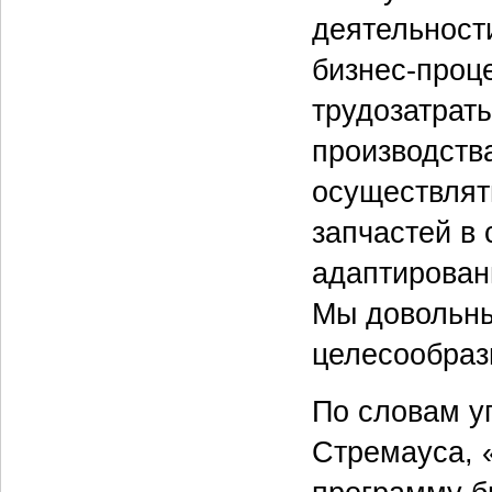
деятельност
бизнес-проц
трудозатрат
производств
осуществлят
запчастей в
адаптирован
Мы довольны
целесообраз
По словам у
Стремауса, 