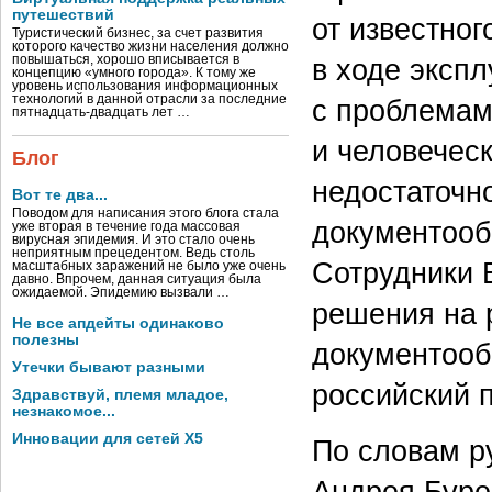
путешествий
от известног
Туристический бизнес, за счет развития
которого качество жизни населения должно
повышаться, хорошо вписывается в
в ходе эксп
концепцию «умного города». К тому же
уровень использования информационных
технологий в данной отрасли за последние
с проблемам
пятнадцать-двадцать лет …
и человечес
Блог
недостаточн
Вот те два...
Поводом для написания этого блога стала
документооб
уже вторая в течение года массовая
вирусная эпидемия. И это стало очень
неприятным прецедентом. Ведь столь
Сотрудники B
масштабных заражений не было уже очень
давно. Впрочем, данная ситуация была
ожидаемой. Эпидемию вызвали …
решения на 
Не все апдейты одинаково
полезны
документооб
Утечки бывают разными
российский 
Здравствуй, племя младое,
незнакомое...
Инновации для сетей X5
По словам ру