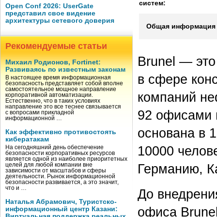
систем:
Open Conf 2026: UserGate
представил свое видение
архитектуры сетевого доверия
Общая информация 
Рекомендуемые статьи
Brunel — эт
Михаил Родионов, Fortinet:
Развиваясь по известным законам
в сфере кон
В настоящее время информационная
безопасность представляет собой вполне
самостоятельное мощное направление
компаний неф
корпоративной автоматизации.
Естественно, что в таких условиях
направление это все теснее связывается
92 офисами 
с вопросами прикладной
информационной …
основана в 1
Как эффективно противостоять
кибератакам
10000 челов
На сегодняшний день обеспечение
безопасности корпоративных ресурсов
является одной из наиболее приоритетных
Германию, К
целей для любой компании вне
зависимости от масштабов и сферы
деятельности. Рынок информационной
безопасности развивается, а это значит,
что и …
До внедрени
Наталья Абрамович, Туристско-
офиса Brune
информационный центр Казани:
Виртуальная поддержка реальных