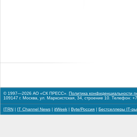
© 1997—2026 АО «СК ПРЕСС».
Политика конфиденциальности п
109147 г. Москва, ул. Марксистская, 34, строение 10. Телефон: +7
ITRN
|
IT Channel News
|
itWeek
|
Byte/Россия
|
Бестселлеры IT-ры