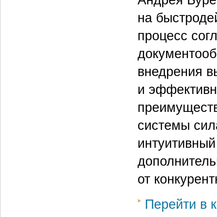
Андрея Буре
на быстроде
процесс согл
документооб
внедрения в
и эффективн
преимуществ
системы сил
интуитивный
дополнительн
от конкурен
Перейти в к