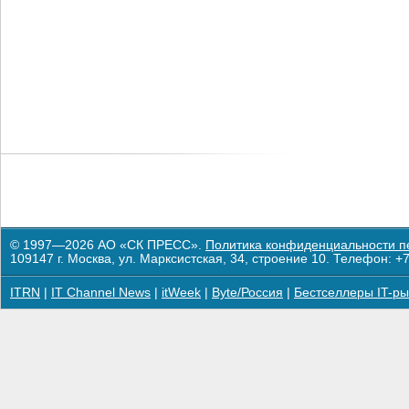
© 1997—2026 АО «СК ПРЕСС».
Политика конфиденциальности п
109147 г. Москва, ул. Марксистская, 34, строение 10. Телефон: +7
ITRN
|
IT Channel News
|
itWeek
|
Byte/Россия
|
Бестселлеры IT-ры