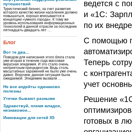
ведется с п
путешествий
Туристический бизнес, за счет развития
и «1С: Зарп
которого качество жизни населения должно
повышаться, хорошо вписывается в
концепцию «умного города». К тому же
по их внедр
уровень использования информационных
технологий в данной отрасли за последние
пятнадцать-двадцать лет …
С помощью п
Блог
автоматизиро
Вот те два...
Поводом для написания этого блога стала
Теперь сотр
уже вторая в течение года массовая
вирусная эпидемия. И это стало очень
неприятным прецедентом. Ведь столь
с контрагент
масштабных заражений не было уже очень
давно. Впрочем, данная ситуация была
ожидаемой. Эпидемию вызвали …
учет основн
Не все апдейты одинаково
полезны
Решение «1С
Утечки бывают разными
Здравствуй, племя младое,
оптимизиров
незнакомое...
Инновации для сетей X5
готовых в л