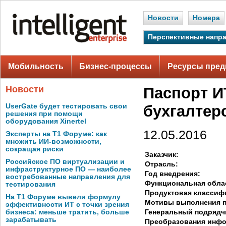
Новости
Номера
Перспективные напр
Мобильность
Бизнес-процессы
Ресурсы пред
Новости
Паспорт И
UserGate будет тестировать свои
бухгалтер
решения при помощи
оборудования Xinertel
12.05.2016
Эксперты на Т1 Форуме: как
множить ИИ-возможности,
сокращая риски
Заказчик:
Российское ПО виртуализации и
Отрасль:
инфраструктурное ПО — наиболее
Год внедрения:
востребованные направления для
Функциональная обла
тестирования
Продуктовая классиф
На Т1 Форуме вывели формулу
Мотивы выполнения п
эффективности ИТ с точки зрения
Генеральный подрядч
бизнеса: меньше тратить, больше
зарабатывать
Преобразования инф