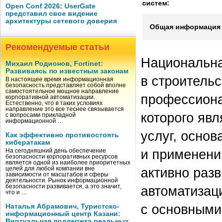
систем:
Open Conf 2026: UserGate
представил свое видение
архитектуры сетевого доверия
Общая информация 
Рекомендуемые статьи
Национальна
Михаил Родионов, Fortinet:
Развиваясь по известным законам
в строитель
В настоящее время информационная
безопасность представляет собой вполне
самостоятельное мощное направление
профессиона
корпоративной автоматизации.
Естественно, что в таких условиях
направление это все теснее связывается
которого яв
с вопросами прикладной
информационной …
услуг, основ
Как эффективно противостоять
кибератакам
и применени
На сегодняшний день обеспечение
безопасности корпоративных ресурсов
является одной из наиболее приоритетных
активно разв
целей для любой компании вне
зависимости от масштабов и сферы
деятельности. Рынок информационной
безопасности развивается, а это значит,
автоматизац
что и …
с основными
Наталья Абрамович, Туристско-
информационный центр Казани:
Виртуальная поддержка реальных