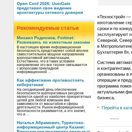
Open Conf 2026: UserGate
представил свое видение
архитектуры сетевого доверия
«Технострой» — 
изготовление се
Рекомендуемые статьи
сроки и по конк
эксплуатируют н
Михаил Родионов, Fortinet:
Северной, Север
Развиваясь по известным законам
в Метрополитене
В настоящее время информационная
безопасность представляет собой вполне
Бухгалтерия 8»,
самостоятельное мощное направление
корпоративной автоматизации.
Естественно, что в таких условиях
Система автомат
направление это все теснее связывается
и контрагентами
с вопросами прикладной
информационной …
организованы в 
операции и пред
Как эффективно противостоять
кибератакам
программа помог
На сегодняшний день обеспечение
актуальными фин
безопасности корпоративных ресурсов
является одной из наиболее приоритетных
бизнеса.
целей для любой компании вне
зависимости от масштабов и сферы
Перейти в кат
деятельности. Рынок информационной
безопасности развивается, а это значит,
что и …
Наталья Абрамович, Туристско-
информационный центр Казани:
Виртуальная поддержка реальных