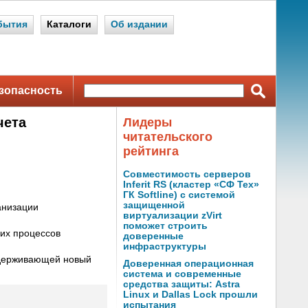
бытия
Каталоги
Об издании
зопасность
чета
Лидеры
читательского
рейтинга
Совместимость серверов
я
Inferit RS (кластер «СФ Тех»
ГК Softline) с системой
защищенной
анизации
виртуализации zVirt
поможет строить
их процессов
доверенные
инфраструктуры
ддерживающей новый
Доверенная операционная
система и современные
средства защиты: Astra
Linux и Dallas Lock прошли
испытания