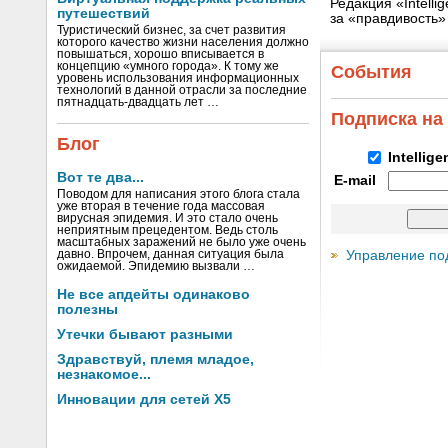
Редакция «Intell
путешествий
за «правдивость
Туристический бизнес, за счет развития
которого качество жизни населения должно
повышаться, хорошо вписывается в
концепцию «умного города». К тому же
События
уровень использования информационных
технологий в данной отрасли за последние
пятнадцать-двадцать лет …
Подписка на
Блог
Intellig
Вот те два...
E-mail
Поводом для написания этого блога стала
уже вторая в течение года массовая
вирусная эпидемия. И это стало очень
неприятным прецедентом. Ведь столь
масштабных заражений не было уже очень
Управление по
давно. Впрочем, данная ситуация была
ожидаемой. Эпидемию вызвали …
Не все апдейты одинаково
полезны
Утечки бывают разными
Здравствуй, племя младое,
незнакомое...
Инновации для сетей X5