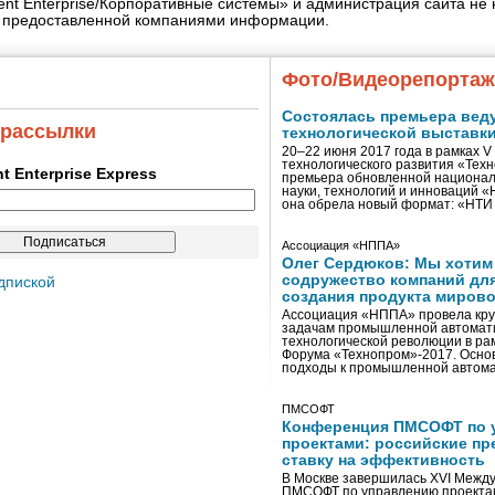
igent Enterprise/Корпоративные системы» и администрация сайта не 
» предоставленной компаниями информации.
Фото/Видеорепорта
Состоялась премьера вед
 рассылки
технологической выставк
20–22 июня 2017 года в рамках 
технологического развития «Тех
ent Enterprise Express
премьера обновленной национал
науки, технологий и инноваций 
она обрела новый формат: «НТ
Ассоциация «НППА»
Олег Сердюков: Мы хотим
содружество компаний дл
дпиской
создания продукта мирово
Ассоциация «НППА» провела кру
задачам промышленной автомати
технологической революции в ра
Форума «Технопром»-2017. Осно
подходы к промышленной автома
ПМСОФТ
Конференция ПМСОФТ по 
проектами: российские пр
ставку на эффективность
В Москве завершилась XVI Межд
ПМСОФТ по управлению проекта