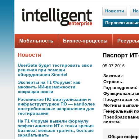
Новости
Но
Перспективные
Мобильность
Бизнес-процессы
Ресурсы
Новости
Паспорт ИТ
UserGate будет тестировать свои
05.07.2016
решения при помощи
оборудования Xinertel
Заказчик:
Отрасль:
Эксперты на Т1 Форуме: как
множить ИИ-возможности,
Год внедрения:
сокращая риски
Функциональная
Продуктовая кл
Российское ПО виртуализации и
инфраструктурное ПО — наиболее
Мотивы выполн
востребованные направления для
Генеральный по
тестирования
Преобразовани
На Т1 Форуме вывели формулу
систем:
эффективности ИТ с точки зрения
бизнеса: меньше тратить, больше
зарабатывать
Общая информ