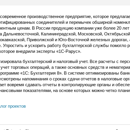
современное производственное предприятие, которое предлагае
ртифицированных соединителей и перемычек обширной номенкл
урентным ценам. В России продукцию компании уже более 20 ле
а Дальневосточной, Калининградской, Московской, Октябрьской
окавказской, Приволжской и Юго-Восточной железных дорогах, 
. Упростить и ускорить работу бухгалтерской службы помогло 
 которое внедрили эксперты «1С-Рарус».
изировала бухгалтерский и налоговый учет. Все расчеты с пер
, учет торговых операций, а также основных средств и нематери
программе «1С: Бухгалтерия 8». В системе оптимизированы банк
усмотрены напоминания о сроках сдачи отчетов в налоговые орг
ает вовремя сдавать отчеты в контролирующие органы и обеспе
ансовыми показателями, на основе которых можно четко плани
алог проектов