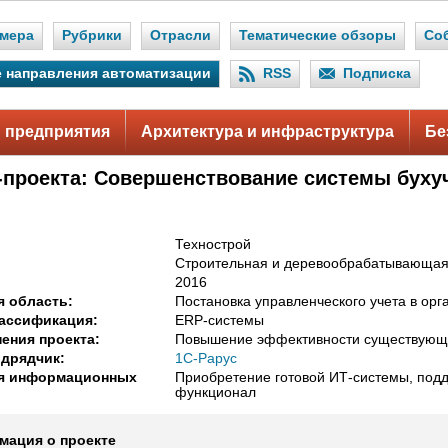
мера
Рубрики
Отрасли
Тематические обзоры
Со
 направления автоматизации
RSS
Подписка
 предприятия
Архитектура и инфраструктура
Бе
-проекта: Совершенствование системы буху
Технострой
Строительная и деревообрабатывающа
2016
 область:
Постановка управленческого учета в орг
ассификация:
ERP-системы
ения проекта:
Повышение эффективности существующ
дрядчик:
1С-Рарус
я информационных
Приобретение готовой ИТ-системы, по
функционал
ация о проекте