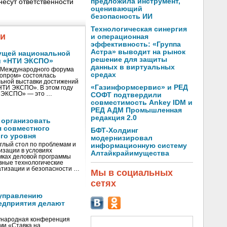
предложила инструмент,
несут ответственности
оценивающий
безопасность ИИ
Технологическая синергия
жи
и операционная
эффективность: «Группа
Астра» выводит на рынок
ущей национальной
решение для защиты
и «НТИ ЭКСПО»
данных в виртуальных
V Международного форума
средах
нопром» состоялась
ьной выставки достижений
«Газинформсервис» и РЕД
«НТИ ЭКСПО». В этом году
И ЭКСПО» — это …
СОФТ подтвердили
совместимость Ankey IDM и
РЕД АДМ Промышленная
редакция 2.0
 организовать
я совместного
БФТ-Холдинг
го уровня
модернизировал
глый стол по проблемам и
информационную систему
зации в условиях
Алтайкрайимущества
мках деловой программы
вные технологические
тизации и безопасности …
Мы в социальных
сетях
управлению
едприятия делают
ународная конференция
ми «Ставка на