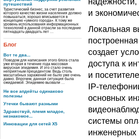
надежности,
путешествий
Туристический бизнес, за счет развития
и экономиче
которого качество жизни населения должно
повышаться, хорошо вписывается в
концепцию «умного города». К тому же
уровень использования информационных
Локальная в
технологий в данной отрасли за последние
пятнадцать-двадцать лет …
построенная
Блог
создает усл
Вот те два...
Поводом для написания этого блога стала
доступа к ин
уже вторая в течение года массовая
вирусная эпидемия. И это стало очень
неприятным прецедентом. Ведь столь
и посетителе
масштабных заражений не было уже очень
давно. Впрочем, данная ситуация была
ожидаемой. Эпидемию вызвали …
IP-телефони
Не все апдейты одинаково
основных ин
полезны
Утечки бывают разными
видеонаблюд
Здравствуй, племя младое,
незнакомое...
системы опл
Инновации для сетей X5
инженерных 