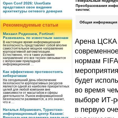
Генеральный подрядч
Open Conf 2026: UserGate
Преобразования инф
представил свое видение
систем:
архитектуры сетевого доверия
Общая информация 
Рекомендуемые статьи
Михаил Родионов, Fortinet:
Развиваясь по известным законам
Арена ЦСКА 
В настоящее время информационная
безопасность представляет собой вполне
самостоятельное мощное направление
современное
корпоративной автоматизации.
Естественно, что в таких условиях
направление это все теснее связывается
нормам FIFA
с вопросами прикладной
информационной …
мероприятия 
Как эффективно противостоять
кибератакам
будет исполь
На сегодняшний день обеспечение
безопасности корпоративных ресурсов
является одной из наиболее приоритетных
во время че
целей для любой компании вне
зависимости от масштабов и сферы
деятельности. Рынок информационной
выборе ИТ-р
безопасности развивается, а это значит,
что и …
в первую оч
Наталья Абрамович, Туристско-
информационный центр Казани:
Виртуальная поддержка реальных