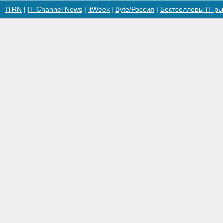
ITRN
|
IT Channel News
|
itWeek
|
Byte/Россия
|
Бестселлеры IT-ры