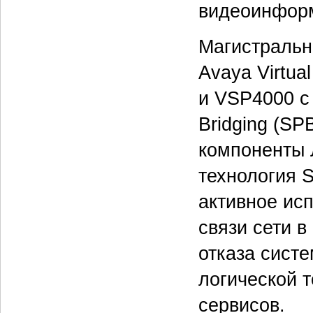
видеоинформ
Магистральн
Avaya Virtua
и VSP4000 с
Bridging (SP
компоненты 
технология S
активное ис
связи сети в
отказа сист
логической 
сервисов.