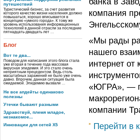
банка в Зав
путешествий
Туристический бизнес, за счет развития
компания пр
которого качество жизни населения должно
повышаться, хорошо вписывается в
концепцию «умного города». К тому же
Энгельсском
уровень использования информационных
технологий в данной отрасли за последние
пятнадцать-двадцать лет …
«Мы рады ра
Блог
нашего взаи
Вот те два...
Поводом для написания этого блога стала
интернет от
уже вторая в течение года массовая
вирусная эпидемия. И это стало очень
неприятным прецедентом. Ведь столь
инструменто
масштабных заражений не было уже очень
давно. Впрочем, данная ситуация была
ожидаемой. Эпидемию вызвали …
«ЮГРА», — 
Не все апдейты одинаково
макрорегион
полезны
Утечки бывают разными
компании Тр
Здравствуй, племя младое,
незнакомое...
Перейти в к
Инновации для сетей X5