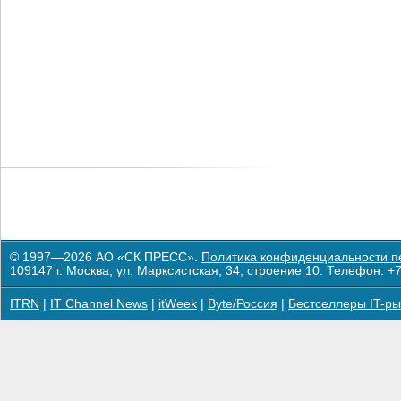
© 1997—2026 АО «СК ПРЕСС».
Политика конфиденциальности п
109147 г. Москва, ул. Марксистская, 34, строение 10. Телефон: +7
ITRN
|
IT Channel News
|
itWeek
|
Byte/Россия
|
Бестселлеры IT-ры