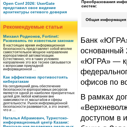
Преобразования инф
Open Conf 2026: UserGate
систем:
представил свое видение
архитектуры сетевого доверия
Общая информация 
Рекомендуемые статьи
Михаил Родионов, Fortinet:
Банк «ЮГРА»
Развиваясь по известным законам
В настоящее время информационная
основанный 
безопасность представляет собой вполне
самостоятельное мощное направление
корпоративной автоматизации.
«ЮГРА» — кр
Естественно, что в таких условиях
направление это все теснее связывается
с вопросами прикладной
федеральног
информационной …
Как эффективно противостоять
офисов по в
кибератакам
На сегодняшний день обеспечение
безопасности корпоративных ресурсов
является одной из наиболее приоритетных
В рамках до
целей для любой компании вне
зависимости от масштабов и сферы
деятельности. Рынок информационной
«Верхневолж
безопасности развивается, а это значит,
что и …
доступом в и
Наталья Абрамович, Туристско-
информационный центр Казани:
Виртуальная поддержка реальных