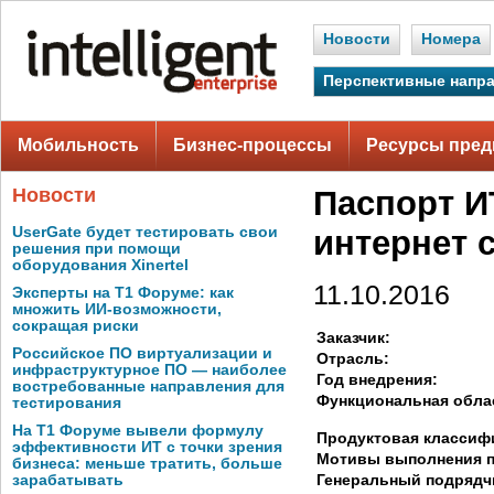
Новости
Номера
Перспективные напр
Мобильность
Бизнес-процессы
Ресурсы пред
Новости
Паспорт И
UserGate будет тестировать свои
интернет 
решения при помощи
оборудования Xinertel
11.10.2016
Эксперты на Т1 Форуме: как
множить ИИ-возможности,
сокращая риски
Заказчик:
Российское ПО виртуализации и
Отрасль:
инфраструктурное ПО — наиболее
Год внедрения:
востребованные направления для
Функциональная обла
тестирования
На Т1 Форуме вывели формулу
Продуктовая классиф
эффективности ИТ с точки зрения
Мотивы выполнения п
бизнеса: меньше тратить, больше
Генеральный подрядч
зарабатывать